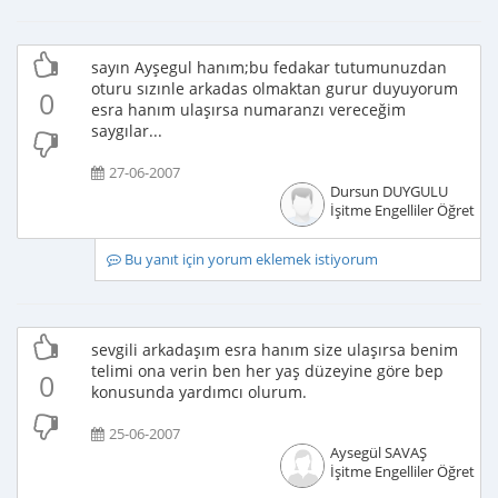
sayın Ayşegul hanım;bu fedakar tutumunuzdan
oturu sızınle arkadas olmaktan gurur duyuyorum
0
esra hanım ulaşırsa numaranzı vereceğim
saygılar...
27-06-2007
Dursun DUYGULU
İşitme Engelliler Öğretme
Bu yanıt için yorum eklemek istiyorum
sevgili arkadaşım esra hanım size ulaşırsa benim
telimi ona verin ben her yaş düzeyine göre bep
0
konusunda yardımcı olurum.
25-06-2007
Aysegül SAVAŞ
İşitme Engelliler Öğretme