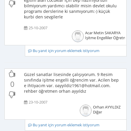
eğitim alan cocuklar için bep hazırlıyorsun
bilmiyorum yardımcı olabilir misin devlet okulu
programı derslerine ki sanmıyorum:-) küçük
kurbi den sevgilerle
25-10-2007
Acar Metin SAKARYA
İşitme Engelliler Öğretmen
Bu yanıt için yorum eklemek istiyorum
Güzel sanatlar lisesinde çalışıyorum. 9 Resim
sınıfında işitme engelli öğrencim var. Acilen bep
0
e ihtiyacım var. oayyildiz1961@hotmail.com.
rehber öğretmen orhan ayyıldız
23-10-2007
Orhan AYYILDIZ
Diğer
Bu yanıt için yorum eklemek istiyorum