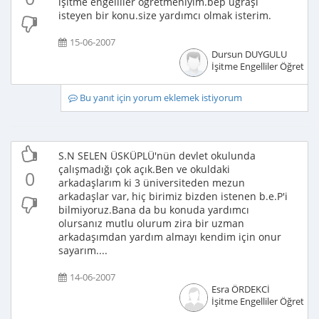
işitme engelliler ogretmenıyım.bep ugraşı
isteyen bir konu.size yardımcı olmak isterim.
15-06-2007
Dursun DUYGULU
İşitme Engelliler Öğretme
Bu yanıt için yorum eklemek istiyorum
S.N SELEN ÜSKÜPLÜ'nün devlet okulunda
çalışmadığı çok açık.Ben ve okuldaki
0
arkadaşlarım ki 3 üniversiteden mezun
arkadaşlar var, hiç birimiz bizden istenen b.e.P'i
bilmiyoruz.Bana da bu konuda yardımcı
olursanız mutlu olurum zira bir uzman
arkadaşımdan yardım almayı kendim için onur
sayarım....
14-06-2007
Esra ÖRDEKCİ
İşitme Engelliler Öğretme