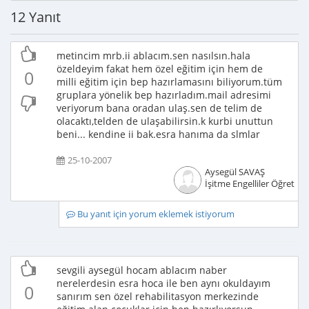
12 Yanıt
metincim mrb.ii ablacım.sen nasılsın.hala
özeldeyim fakat hem özel eğitim için hem de
0
milli eğitim için bep hazırlamasını biliyorum.tüm
gruplara yönelik bep hazırladım.mail adresimi
veriyorum bana oradan ulaş.sen de telim de
olacaktı,telden de ulaşabilirsin.k kurbi unuttun
beni... kendine ii bak.esra hanıma da slmlar
25-10-2007
Aysegül SAVAŞ
İşitme Engelliler Öğretme
Bu yanıt için yorum eklemek istiyorum
sevgili aysegül hocam ablacım naber
nerelerdesin esra hoca ile ben aynı okuldayım
0
sanırım sen özel rehabilitasyon merkezinde