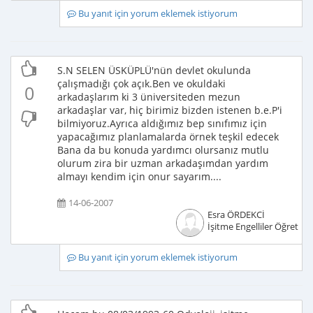
Bu yanıt için yorum eklemek istiyorum
S.N SELEN ÜSKÜPLÜ'nün devlet okulunda
çalışmadığı çok açık.Ben ve okuldaki
0
arkadaşlarım ki 3 üniversiteden mezun
arkadaşlar var, hiç birimiz bizden istenen b.e.P'i
bilmiyoruz.Ayrıca aldığımız bep sınıfımız için
yapacağımız planlamalarda örnek teşkil edecek
Bana da bu konuda yardımcı olursanız mutlu
olurum zira bir uzman arkadaşımdan yardım
almayı kendim için onur sayarım....
14-06-2007
Esra ÖRDEKCİ
İşitme Engelliler Öğretme
Bu yanıt için yorum eklemek istiyorum