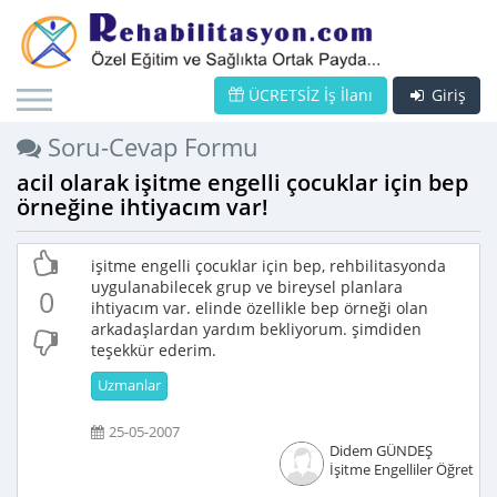
ÜCRETSİZ İş İlanı
Giriş
Soru-Cevap Formu
acil olarak işitme engelli çocuklar için bep
örneğine ihtiyacım var!
işitme engelli çocuklar için bep, rehbilitasyonda
uygulanabilecek grup ve bireysel planlara
0
ihtiyacım var. elinde özellikle bep örneği olan
arkadaşlardan yardım bekliyorum. şimdiden
teşekkür ederim.
Uzmanlar
25-05-2007
Didem GÜNDEŞ
İşitme Engelliler Öğretme