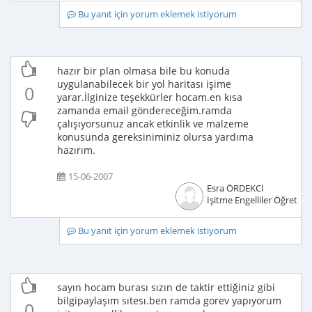
Bu yanıt için yorum eklemek istiyorum
hazır bir plan olmasa bile bu konuda
uygulanabilecek bir yol haritası işime
0
yarar.İlginize teşekkürler hocam.en kısa
zamanda email göndereceğim.ramda
çalışıyorsunuz ancak etkinlik ve malzeme
konusunda gereksiniminiz olursa yardıma
hazırım.
15-06-2007
Esra ÖRDEKCİ
İşitme Engelliler Öğretme
Bu yanıt için yorum eklemek istiyorum
sayın hocam burası sızın de taktir ettiğiniz gibi
bilgipaylaşım sıtesı.ben ramda gorev yapıyorum
0