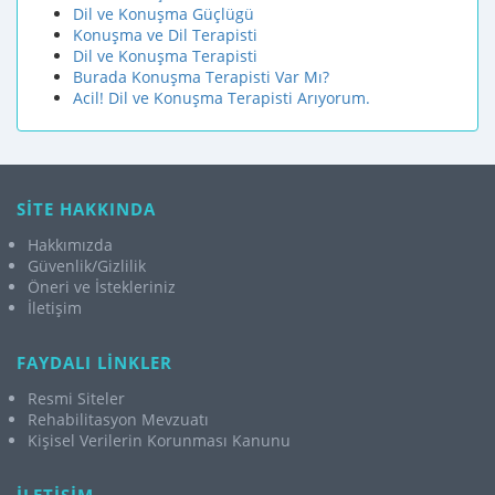
Dil ve Konuşma Güçlügü
Konuşma ve Dil Terapisti
Dil ve Konuşma Terapisti
Burada Konuşma Terapisti Var Mı?
Acil! Dil ve Konuşma Terapisti Arıyorum.
SİTE HAKKINDA
Hakkımızda
Güvenlik/Gizlilik
Öneri ve İstekleriniz
İletişim
FAYDALI LİNKLER
Resmi Siteler
Rehabilitasyon Mevzuatı
Kişisel Verilerin Korunması Kanunu