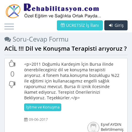
ÜCRETSİZ İş İlanı
Giriş
Soru-Cevap Formu
ACİL !!! Dil ve Konuşma Terapisti arıyoruz ?
<p>2011 Doğumlu Kardeşim İçin Bursa ilinde
önerebileceginiz dil ve konuşma terapisti
0
arıyoruz. 4 fonem hata.konuşma bozuklugu %22
ile eğitimi için kullanacagımız engelli sağlık
raporumuz mevcut. Bursa ili iznik ilcesinde
ikamet ediyoruz. Terepist Önerilerinizi
Bekliyoruz. Teşekkürler.</p>
İşitme ve Konuşma
09-06-2017
Eşref AYDIN
Belirtilmemiş