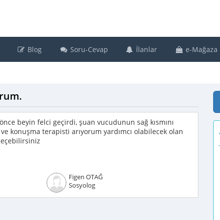
Blog
Soru-Cevap
İlanlar
e-Mağaza
orum.
nce beyin felci geçirdi, şuan vucudunun sağ kısmını
 ve konuşma terapisti arıyorum yardımcı olabilecek olan
eçebilirsiniz
Figen OTAĞ
Sosyolog