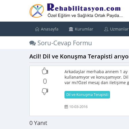
Anasayfa
Kurumlar
Uzmanlar
Soru-Cevap Formu
Acil! Dil ve Konuşma Terapisti arıy
Arkadaşlar merhaba annem 1 ay ö
kullanamıyor ve konuşamıyor. Dil
0
var mı?Özel mesaj dan iletişime g
Dil ve Konuşma Terapisti
10-03-2016
0 Yanıt