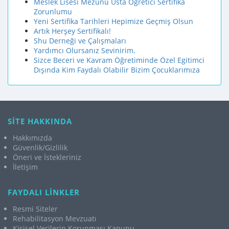
Meslek Lisesi Mezunu Usta Öğretici Sertifika
Zorunlumu
Yeni Sertifika Tarihleri Hepimize Geçmiş Olsun
Artık Herşey Sertifikalı!
Shu Derneği ve Çalışmaları
Yardımcı Olursanız Sevinirim.
Sizce Beceri ve Kavram Öğretiminde Özel Egitimci
Dışında Kim Faydalı Olabilir Bizim Çocuklarımıza
SİTE HAKKINDA
Hakkımızda
Güvenlik/Gizlilik
Öneri ve İstekleriniz
İletişim
FAYDALI LİNKLER
Resmi Siteler
Rehabilitasyon Mevzuatı
Kişisel Verilerin Korunması Kanunu