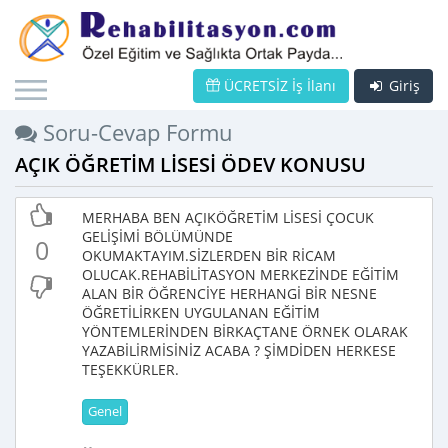
ÜCRETSİZ İş İlanı
Giriş
Soru-Cevap Formu
AÇIK ÖĞRETİM LİSESİ ÖDEV KONUSU
MERHABA BEN AÇIKÖĞRETİM LİSESİ ÇOCUK
GELİŞİMİ BÖLÜMÜNDE
0
OKUMAKTAYIM.SİZLERDEN BİR RİCAM
OLUCAK.REHABİLİTASYON MERKEZİNDE EĞİTİM
ALAN BİR ÖĞRENCİYE HERHANGİ BİR NESNE
ÖĞRETİLİRKEN UYGULANAN EĞİTİM
YÖNTEMLERİNDEN BİRKAÇTANE ÖRNEK OLARAK
YAZABİLİRMİSİNİZ ACABA ? ŞİMDİDEN HERKESE
TEŞEKKÜRLER.
Genel