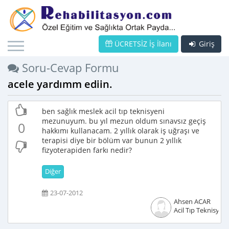
ÜCRETSİZ İş İlanı
Giriş
Soru-Cevap Formu
acele yardımm ediin.
ben sağlık meslek acil tıp teknisyeni
mezunuyum. bu yıl mezun oldum sınavsız geçiş
0
hakkımı kullanacam. 2 yıllık olarak iş uğraşı ve
terapisi diye bir bölüm var bunun 2 yıllık
fizyoterapiden farkı nedir?
Diğer
23-07-2012
Ahsen ACAR
Acil Tıp Teknisyeni