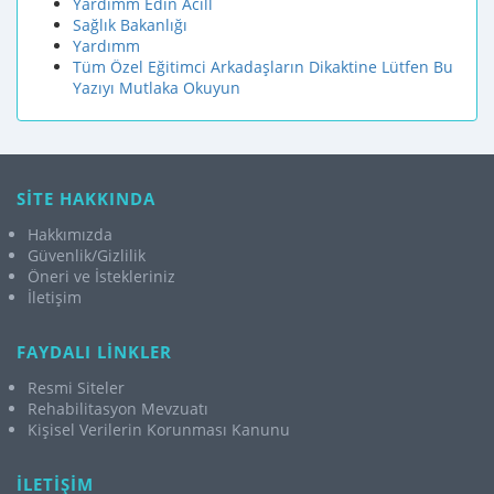
Yardımm Edın Acill
Sağlık Bakanlığı
Yardımm
Tüm Özel Eğitimci Arkadaşların Dikaktine Lütfen Bu
Yazıyı Mutlaka Okuyun
SİTE HAKKINDA
Hakkımızda
Güvenlik/Gizlilik
Öneri ve İstekleriniz
İletişim
FAYDALI LİNKLER
Resmi Siteler
Rehabilitasyon Mevzuatı
Kişisel Verilerin Korunması Kanunu
İLETİŞİM