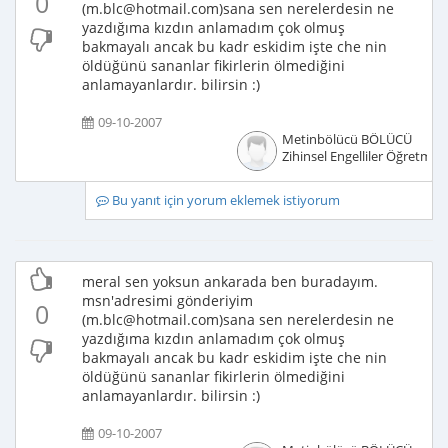
0
(m.blc@hotmail.com)sana sen nerelerdesin ne
yazdığıma kızdın anlamadım çok olmuş
bakmayalı ancak bu kadr eskidim işte che nin
öldüğünü sananlar fikirlerin ölmediğini
anlamayanlardır. bilirsin :)
09-10-2007
Metinbölücü BÖLÜCÜ
Zihinsel Engelliler Öğretmen
Bu yanıt için yorum eklemek istiyorum
meral sen yoksun ankarada ben buradayım.
msn'adresimi gönderiyim
0
(m.blc@hotmail.com)sana sen nerelerdesin ne
yazdığıma kızdın anlamadım çok olmuş
bakmayalı ancak bu kadr eskidim işte che nin
öldüğünü sananlar fikirlerin ölmediğini
anlamayanlardır. bilirsin :)
09-10-2007