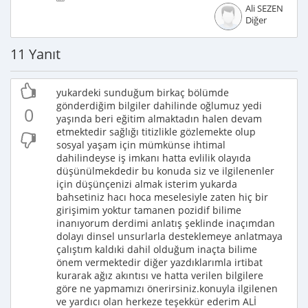
Ali SEZEN
Diğer
11 Yanıt
yukardeki sunduğum birkaç bölümde
gönderdiğim bilgiler dahilinde oğlumuz yedi
0
yaşında beri eğitim almaktadın halen devam
etmektedir sağlığı titizlikle gözlemekte olup
sosyal yaşam için mümkünse ihtimal
dahilindeyse iş imkanı hatta evlilik olayıda
düşünülmekdedir bu konuda siz ve ilgilenenler
için düşünçenizi almak isterim yukarda
bahsetiniz hacı hoca meselesiyle zaten hiç bir
girişimim yoktur tamanen pozidif bilime
inanıyorum derdimi anlatış şeklinde inaçımdan
dolayı dinsel unsurlarla desteklemeye anlatmaya
çalıştım kaldıki dahil olduğum inaçta bilime
önem vermektedir diğer yazdıklarımla irtibat
kurarak ağız akıntısı ve hatta verilen bilgilere
göre ne yapmamızı önerirsiniz.konuyla ilgilenen
ve yardıcı olan herkeze teşekkür ederim ALİ