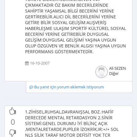
ÇIKMAKTADIR ÖZ BAKIM BECERİLERİNDE
SAHİPTİR YAŞAMSAL BİLGİ BECERİNİ YERİNE
GERTİREBİLİR.ALICI DİL BECERİLERİNİ YERİNE
GETİRE BİLİR SOSYAL GELİŞİM:ALIŞVERİŞ
HABERLEŞME ULAŞIM SPORTİF KÜLTÜREL SOSYAL
BECERİNİ YERİNE GETİREBİLİR DUYGUSAL
GELİŞİM:DUYGUSAL GELİŞİMİ YAŞINA UYGUN
OLUP ÖZGÜVEN VE BENLİK ALGISI YAŞINA UYGUN
PERFORMANS GÖSTERMEKTEDİR.
16-10-2007
Ali SEZEN
Diğer
Bu yanıt için yorum eklemek istiyorum
1.ZİHİSEL,RUHSAL,DAVRANIŞSAL BOZ.:HAFİF
DERECEDE MENTAL RETARDASYON 2.SİNİR
0
SİSTEMİ:GENEL DURUMU İYİ BİLİNÇ AÇIK
,MENTALRETARDE,PUPİLER İZOKRİK,IR:+/+ SOL
NLS SİLİK TARAF MOTOR DEFİSİT YOK TCR