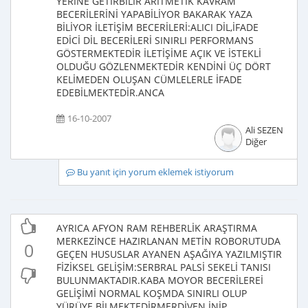
YERİNE GETİRBİLİR ARİTMETİK KAVRAM
BECERİLERİNİ YAPABİLİYOR BAKARAK YAZA
BİLİYOR İLETİŞİM BECERİLERİ:ALICI DİL,İFADE
EDİCİ DİL BECERİLERİ SINIRLI PERFORMANS
GÖSTERMEKTEDİR İLETİŞİME AÇIK VE İSTEKLİ
OLDUĞU GÖZLENMEKTEDİR KENDİNİ ÜÇ DÖRT
KELİMEDEN OLUŞAN CÜMLELERLE İFADE
EDEBİLMEKTEDİR.ANCA
16-10-2007
Ali SEZEN
Diğer
Bu yanıt için yorum eklemek istiyorum
AYRICA AFYON RAM REHBERLİK ARAŞTIRMA
MERKEZİNCE HAZIRLANAN METİN ROBORUTUDA
0
GEÇEN HUSUSLAR AYANEN AŞAĞIYA YAZILMIŞTIR
FİZİKSEL GELİŞİM:SERBRAL PALSİ SEKELİ TANISI
BULUNMAKTADIR.KABA MOYOR BECERİLEREİ
GELİŞİMİ NORMAL KOŞMDA SINIRLI OLUP
YÜRÜYE BİLMEKTEDİRMERDİVEN İNİP