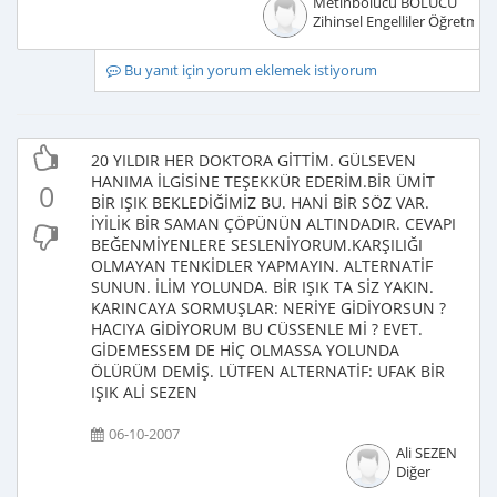
Metinbölücü BÖLÜCÜ
Zihinsel Engelliler Öğretmen
Bu yanıt için yorum eklemek istiyorum
20 YILDIR HER DOKTORA GİTTİM. GÜLSEVEN
HANIMA İLGİSİNE TEŞEKKÜR EDERİM.BİR ÜMİT
0
BİR IŞIK BEKLEDİĞİMİZ BU. HANİ BİR SÖZ VAR.
İYİLİK BİR SAMAN ÇÖPÜNÜN ALTINDADIR. CEVAPI
BEĞENMİYENLERE SESLENİYORUM.KARŞILIĞI
OLMAYAN TENKİDLER YAPMAYIN. ALTERNATİF
SUNUN. İLİM YOLUNDA. BİR IŞIK TA SİZ YAKIN.
KARINCAYA SORMUŞLAR: NERİYE GİDİYORSUN ?
HACIYA GİDİYORUM BU CÜSSENLE Mİ ? EVET.
GİDEMESSEM DE HİÇ OLMASSA YOLUNDA
ÖLÜRÜM DEMİŞ. LÜTFEN ALTERNATİF: UFAK BİR
IŞIK ALİ SEZEN
06-10-2007
Ali SEZEN
Diğer