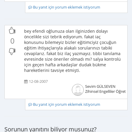
Bu yanıt için yorum eklemek istiyorum
bey efendi oğlunuza olan ilginizden dolayı
öncelikle sizi tebrik ediyorum. fakat iaç
0
konusunu bilemeyiz bizler eğitimciyiz çocuğun
eğitim ihtiyaçlarıyla alakalı sorularınızı tabiki
cevaplarız. fakat biz ilaç yazmayız. tıbbi tanılama
evresinde size öneriler olmadı mı? salya kontrolü
için geçen hafta arkadaşlar dudak bükme
hareketlerini tavsiye etmişti.
12-08-2007
Sevim GÜLSEVEN
Zihinsel Engelliler Öğretme
Bu yanıt için yorum eklemek istiyorum
Sorunun yanıtını biliyor musunuz?