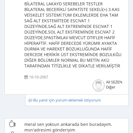
BİLATERAL LAKAYD SEREBELER TESTLER
BİLATERAL BECERİKLİ SAPATİSTE SEKELİ(+) 3.KAS
VEİSKELET SİSTEMİ:TÜM EKLEMLERDE EHA TAM
SAĞ ALT EKSTEMİTEDE ESCIVAT 1
DÜZEYİNDE,SAĞ ALT EKTREMİNDE ESCIVAT 1
DÜZEYİNDE,SOL ALT EKSTREMİNDE ESCIVAT 2
DÜZEYDE,SPASTİMLAV MEVCUT DTR'LER HAFİF
HİPERAFTİF. HAFİF DERECEDE YÜRÜMR AYAKTA
DURMA VE HAREKET BOZUKLUĞUNDA HAFİF
DERCEDE HERİKİK ÜST EKSTREMİNDE BOZULKĞU
DİĞER BÖLÜMLER NORMAL BU METİN AKÜ
TARAFINDAN TİTİZLİKLE VE DİKATLE VERİLMİŞTİR
16-10-2007
Ali SEZEN
Diğer
Bu yanıt için yorum eklemek istiyorum
meral sen yoksun ankarada ben buradayım.
msn'adresimi gönderiyim