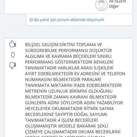
Ali SEZEN
Diğer
Bu yanıt için yorum eklemek istiyorum
BİLŞSEL GELİŞİM:DİKTİNİ TOPLAMA VE
SÜRDÜREBİLME PERFORMANSI DÜŞÜKTÜR
0
ALGILIMA VE KAVRAMA BEÇERİLERİ SINIRLI
PERFORMANS GÖSTERMEKTEDİR RENKLERİ
TANIMAKTADIR VARLIKLAR ARASI İLİŞKİLERİ
AYIRT EDEBİLMEKTEDİR EV ADRESİNİ VE TELEFON
NUMARASINI BİLMEKTEDİR PARALARI
TANIKMATA MİKTARINI İFADE EDEBİLMEKTEDİR
METRENİN UZUNLUK BİRİMİNİ OLDUĞUNU
BİLMEKTEDİR ZAMAN KAVRANI BİLMEKTEDİR
GÜNLERİN ADINI SÖYLÜYÖR ADINI YAZABİLİYOR
HEYCELEYEK OKUMAKTADIR RİTMİK SAYMA
BECERİLERİNE SAYİPTİR DOĞAL SAYILARI
TANIMAKTADIR 4 İŞLEM BECERİLERİ
OLUŞMAMIŞTIR MODELE BAKARAK ŞEKLİ
ÇİZMEYE ÇALIŞMAKTADIR OKUMA BECERİLRİNİ