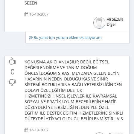
SEZEN
16-10-2007
Ali SEZEN
Diğer
Bu yanıt için yorum eklemek istiyorum
KONUŞMA AKICI ANLAŞILIR DEĞİL EĞİTSEL
DEĞERLENDİRME VE TANIM:DOĞUM
0
ÖNCESİ,DOĞUM SIRASI MEYDANA GELEN BEYİN
HASARININ NEDEN OLDUĞU KAS VE SİNİR
SİSTEMİ BOZUKLARINA BAĞLI YETERSİZLİĞİNDEN
DOLAYI ÖZEL EĞİTİM DESTEK
HİZMETİNE;ZİHİNSEL İŞLEVLER İLE KAVRAMSAL
SOSYAL VE PRATİK UYUM BECERİLERİNE HAFİF
DÜZEYDEKİ YETERSİZLİĞİ NEDENİYLE ÖZEL
EĞİTİM İLE DESTEK EĞİTİM HİZMETLERİNE SINIRLI
DÜZEYDE İHTİYACI OLDUĞU BELİRLENMİŞTİR...V.S
16-10-2007