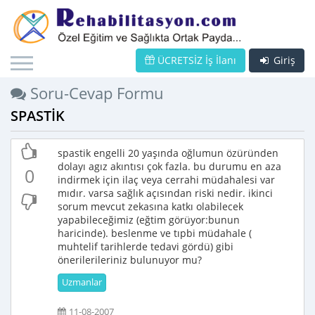
ÜCRETSİZ İş İlanı
Giriş
Soru-Cevap Formu
SPASTİK
spastik engelli 20 yaşında oğlumun özüründen
dolayı agız akıntısı çok fazla. bu durumu en aza
0
indirmek için ilaç veya cerrahi müdahalesi var
mıdır. varsa sağlık açısından riski nedir. ikinci
sorum mevcut zekasına katkı olabilecek
yapabileceğimiz (eğtim görüyor:bunun
haricinde). beslenme ve tıpbi müdahale (
muhtelif tarihlerde tedavi gördü) gibi
önerilerileriniz bulunuyor mu?
Uzmanlar
11-08-2007