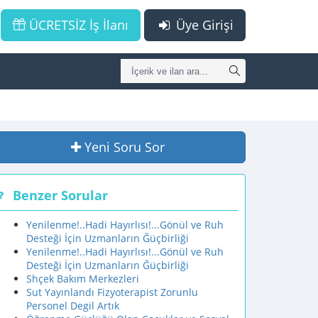
ÜCRETSİZ İş İlanı
Üye Girişi
Yeni Soru Sor
Benzer Sorular
Yenilenme!..Hadi Hayırlısı!...Gönül ve Ruh
Desteği İçin Uzmanların Ğüçbirliği
Yenilenme!..Hadi Hayırlısı!...Gönül ve Ruh
Desteği İçin Uzmanların Ğüçbirliği
Shçek Bakım Merkezleri
Sut Yayınlandı Fizyoterapist Zorunlu
Personel Degil Artık