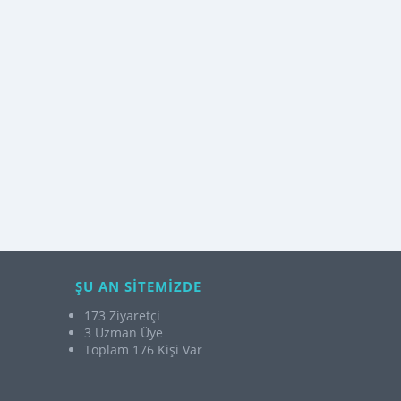
ŞU AN SİTEMİZDE
173 Ziyaretçi
3 Uzman Üye
Toplam 176 Kişi Var