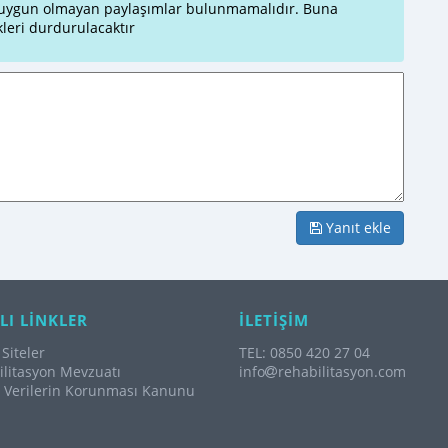
a uygun olmayan paylaşımlar bulunmamalıdır. Buna
leri durdurulacaktır
Yanıt ekle
LI LİNKLER
İLETİŞİM
Siteler
TEL: 0850 420 27 04
litasyon Mevzuatı
info
rehabilitasyon.com
l Verilerin Korunması Kanunu