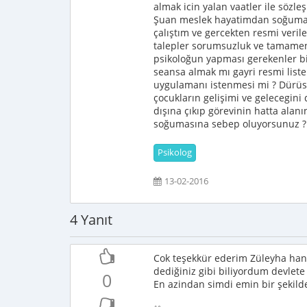
almak icin yalan vaatler ile söz
Şuan meslek hayatimdan soğumanı
çalıştım ve gercekten resmi verile
talepler sorumsuzluk ve tamamen 
psikoloğun yapması gerekenler bi
seansa almak mı gayri resmi liste
uygulamanı istenmesi mi ? Dürüst
çocukların gelişimi ve gelecegin
dışına çıkıp görevinin hatta alan
soğumasına sebep oluyorsunuz ? N
Psikolog
13-02-2016
4 Yanıt
Cok teşekkür ederim Züleyha han
dediğiniz gibi biliyordum devlet
0
En azindan simdi emin bir şekilde