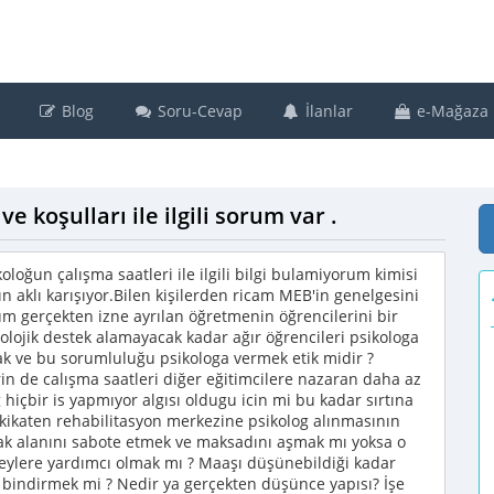
Blog
Soru-Cevap
İlanlar
e-Mağaza
e koşulları ile ilgili sorum var .
oloğun çalışma saatleri ile ilgili bilgi bulamiyorum kimisi
ın aklı karışıyor.Bilen kişilerden ricam MEB'in genelgesini
 gerçekten izne ayrılan öğretmenin öğrencilerini bir
kolojik destek alamayacak kadar ağır öğrencileri psikologa
k ve bu sorumluluğu psikologa vermek etik midir ?
in de calışma saatleri diğer eğitimcilere nazaran daha az
 hiçbir is yapmıyor algısı oldugu icin mi bu kadar sırtına
Hakikaten rehabilitasyon merkezine psikolog alınmasının
ak alanını sabote etmek ve maksadını aşmak mı yoksa o
eylere yardımcı olmak mı ? Maaşı düşünebildiği kadar
bindirmek mi ? Nedir ya gerçekten düşünce yapısı? İşe