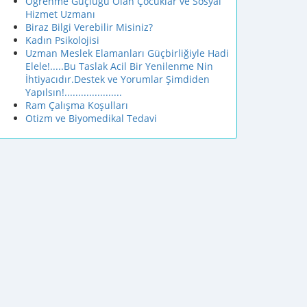
Öğrenme Güçlüğü Olan Çocuklar ve Sosyal
Hizmet Uzmanı
Biraz Bilgi Verebilir Misiniz?
Kadın Psikolojisi
Uzman Meslek Elamanları Güçbirliğiyle Hadi
Elele!.....Bu Taslak Acil Bir Yenilenme Nin
İhtiyacıdır.Destek ve Yorumlar Şimdiden
Yapılsın!.....................
Ram Çalışma Koşulları
Otizm ve Biyomedikal Tedavi