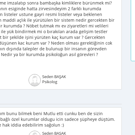
leşme imzalatıp sonra bambaşka kimliklere bürünmek mi?
n esiginde hatta zirvesindeyim 2 farklı kurumda
n listeler ustune gayri resmi listeler veya beklenen
maddi açlık ile yürütülen bir sistem nedir gercekten bir
r kurumda ? Nöbet tutmak mı ev ziyaretleri mi velileri
 ile yük bindirmek mi o bırakılan arada gelişim testler
 bir şekilde işini yürüten kaç kurum var ? Gercekten
i düşünen kac kurum var ? Neden olması gerektiğinin cok
ının dışında talepler de bulunup bir insanın görevden
edir ya bir kurumda psikoloğun asıl görevleri ?
Seden BAŞAK
Psikolog
ım bunu bilmek beni Mutlu etti cunku ben de sizin
e bağlı özel kurumlar oldugu icin sadece şüpheye düştüm.
 hak iddia edebilirim sağolun :)
Seden BAŞAK