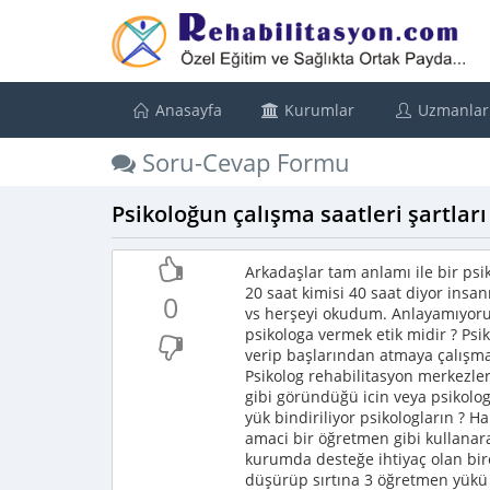
Anasayfa
Kurumlar
Uzmanlar
Soru-Cevap Formu
Psikoloğun çalışma saatleri şartları v
Arkadaşlar tam anlamı ile bir psik
20 saat kimisi 40 saat diyor insan
0
vs herşeyi okudum. Anlayamıyorum
psikologa vermek etik midir ? Psi
verip başlarından atmaya çalışma
Psikolog rehabilitasyon merkezler
gibi göründüğü icin veya psikolog
yük bindiriliyor psikologların ? 
amaci bir öğretmen gibi kullanar
kurumda desteğe ihtiyaç olan bir
düşürüp sırtına 3 öğretmen yükü 