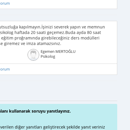
iyorum
utsuzluğa kapılmayın.İşinizi severek yapın ve memnun
 psikolog haftada 20 saati geçemez.Buda ayda 80 saat
er eğitim proğramında girebileceğiniz ders modülleri
se giremez ve imza atamazsınız.
Egemen MERTOĞLU
Psikolog
iyorum
alanı kullanarak soruyu yanıtlayınız.
rilen diğer yanıtları geliştirecek şekilde yanıt veriniz