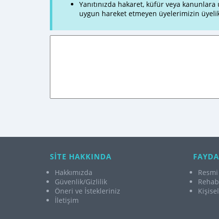
Yanıtınızda hakaret, küfür veya kanunlar
uygun hareket etmeyen üyelerimizin üyelik
SİTE HAKKINDA
FAYDA
Hakkımızda
Resmi 
Güvenlik/Gizlilik
Rehabi
Öneri ve İstekleriniz
Kişise
İletişim