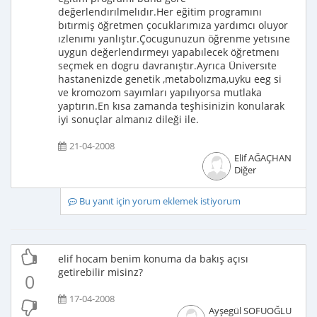
değerlendırılmelıdır.Her eğitim programını
bıtırmiş öğretmen çocuklarımıza yardımcı oluyor
ızlenımı yanlıştır.Çocugunuzun öğrenme yetısıne
uygun değerlendırmeyı yapabılecek öğretmenı
seçmek en dogru davranıştır.Ayrıca Üniversıte
hastanenizde genetik ,metabolızma,uyku eeg si
ve kromozom sayımları yapılıyorsa mutlaka
yaptırın.En kısa zamanda teşhisinizin konularak
iyi sonuçlar almanız dileği ile.
21-04-2008
Elif AĞAÇHAN
Diğer
Bu yanıt için yorum eklemek istiyorum
elif hocam benim konuma da bakış açısı
getirebilir misinz?
0
17-04-2008
Ayşegül SOFUOĞLU