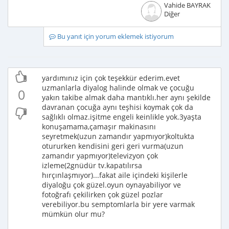
Vahide BAYRAK
Diğer
Bu yanıt için yorum eklemek istiyorum
yardımınız için çok teşekkür ederim.evet
uzmanlarla diyalog halinde olmak ve çocuğu
0
yakın takibe almak daha mantıklı.her aynı şekilde
davranan çocuğa aynı teşhisi koymak çok da
sağlıklı olmaz.işitme engeli keinlikle yok.3yaşta
konuşamama,çamaşır makinasını
seyretmek(uzun zamandır yapmıyor)koltukta
otururken kendisini geri geri vurma(uzun
zamandır yapmıyor)televizyon çok
izleme(2gnüdür tv.kapatılırsa
hırçınlaşmıyor)...fakat aile içindeki kişilerle
diyaloğu çok güzel.oyun oynayabiliyor ve
fotoğrafı çekilirken çok güzel pozlar
verebiliyor.bu semptomlarla bir yere varmak
mümkün olur mu?