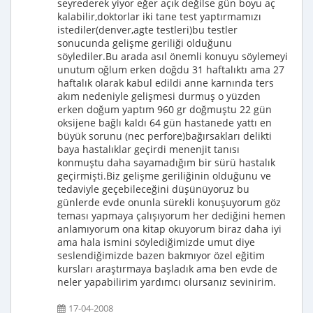
seyrederek yiyor eğer açık değilse gün boyu aç
kalabilir,doktorlar iki tane test yaptırmamızı
istediler(denver,agte testleri)bu testler
sonucunda gelişme geriliği olduğunu
söylediler.Bu arada asıl önemli konuyu söylemeyi
unutum oğlum erken doğdu 31 haftalıktı ama 27
haftalık olarak kabul edildi anne karnında ters
akım nedeniyle gelişmesi durmuş o yüzden
erken doğum yaptım 960 gr doğmuştu 22 gün
oksijene bağlı kaldı 64 gün hastanede yattı en
büyük sorunu (nec perfore)bağırsakları delikti
baya hastalıklar geçirdi menenjit tanısı
konmuştu daha sayamadığım bir sürü hastalık
geçirmişti.Biz gelişme geriliğinin olduğunu ve
tedaviyle geçebileceğini düşünüyoruz bu
günlerde evde onunla sürekli konuşuyorum göz
teması yapmaya çalışıyorum her dediğini hemen
anlamıyorum ona kitap okuyorum biraz daha iyi
ama hala ismini söylediğimizde umut diye
seslendiğimizde bazen bakmıyor özel eğitim
kursları araştırmaya başladık ama ben evde de
neler yapabilirim yardımcı olursanız sevinirim.
17-04-2008