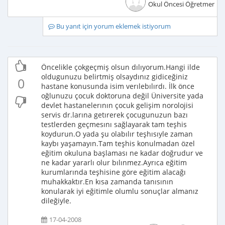
Okul Öncesi Öğretmeni
Bu yanıt için yorum eklemek istiyorum
Öncelikle çokgeçmiş olsun dılıyorum.Hangi ilde
oldugunuzu belirtmiş olsaydınız gidiceğiniz
0
hastane konusunda isim verılebılırdı. İlk önce
oğlunuzu çocuk doktoruna değil Üniversite yada
devlet hastanelerının çocuk gelişim norolojisi
servis dr.larına getırerek çocugunuzun bazı
testlerden geçmesını sağlayarak tam teşhis
koydurun.O yada şu olabılır teşhısıyle zaman
kaybı yaşamayın.Tam teşhis konulmadan özel
eğitim okuluna başlaması ne kadar doğrudur ve
ne kadar yararlı olur bılınmez.Ayrıca eğitim
kurumlarında teşhisine göre eğitim alacağı
muhakkaktır.En kısa zamanda tanısının
konularak iyi eğitimle olumlu sonuçlar almanız
dileğiyle.
17-04-2008