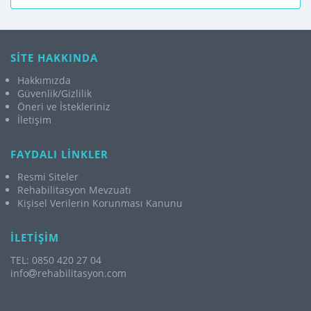
SİTE HAKKINDA
Hakkımızda
Güvenlik/Gizlilik
Öneri ve İstekleriniz
İletişim
FAYDALI LİNKLER
Resmi Siteler
Rehabilitasyon Mevzuatı
Kişisel Verilerin Korunması Kanunu
İLETİŞİM
TEL: 0850 420 27 04
info
rehabilitasyon.com