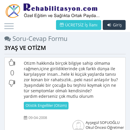
ÜCRETSİZ İş İlanı
Giriş
Soru-Cevap Formu
3YAŞ VE OTİZM
Otizm hakkında birçok bilgiye sahip olmama
rağmen,içine girildiklerinde çok farklı dünya ile
0
karşılaşıyor insan...hele ki küçük yaşlarda tanısı
zor konan bir rahatsızlık...peki nasıl anlaşılır bu?
3yaşındaki bir çocuğa bu teşhisi koymak için ne
tür semptomlar olmalı kendisinde?
yardım ederseniz çok mutlu olurum
Otistik Engelliler (Otizm)
09-04-2008
Ayşegül SOFUOĞLU
Okul Öncesi Öğretmeni