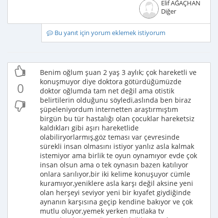
Elif AĞAÇHAN
Diğer
Bu yanıt için yorum eklemek istiyorum
Benim oğlum şuan 2 yaş 3 aylık; çok hareketli ve
konuşmuyor diye doktora götürdüğümüzde
0
doktor oğlumda tam net değil ama otistik
belirtilerin olduğunu söyledi,aslında ben biraz
şüpeleniyordum internetten araştırmıştım
birgün bu tür hastalığı olan çocuklar hareketsiz
kaldıkları gibi aşırı hareketlide
olabiliryorlarmış,göz teması var çevresinde
sürekli insan olmasını istiyor yanlız asla kalmak
istemiyor ama birlik te oyun oynamıyor evde çok
insan olsun ama o tek oynasın bazen katılıyor
onlara sarılıyor,bir iki kelime konuşuyor cümle
kuramıyor,yeniklere asla karşı değil aksine yeni
olan herşeyi seviyor yeni bir kıyafet giydiğinde
aynanın karşısına geçip kendine bakıyor ve çok
mutlu oluyor,yemek yerken mutlaka tv