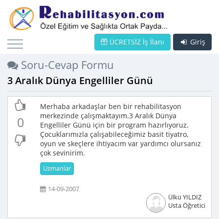
ÜCRETSİZ İş İlanı
Giriş
Soru-Cevap Formu
3 Aralık Dünya Engelliler Günü
Merhaba arkadaşlar ben bir rehabilitasyon
merkezinde çalışmaktayım.3 Aralık Dünya
0
Engelliler Günü için bir program hazırlıyoruz.
Çocuklarımızla çalışabileceğimiz basit tiyatro,
oyun ve skeçlere ihtiyacım var yardımcı olursanız
çok sevinirim.
Uzmanlar
14-09-2007
Ülkü YILDIZ
Usta Öğretici