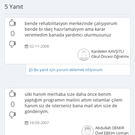
5 Yanıt
bende rehabilitasyon merkezinde çalışıyorum
bende bi skeç hazırlamalıyım ama karar
0
veremedim banada yardımcı olurmusunuz
02-11-2008
Kardelen KAVŞITLI
Okul Öncesi Öğretmeni
Bu yanıt için yorum eklemek istiyorum
ülki hanım merhaba size daha önce benim
yaptığım programın mailini attım selamlar çilem
0
hanım siz de isterseniz bana mail atın size de
gönderiyim.
18-09-2007
Abdullah DEMİR
Özel Eğitim Uzmanı