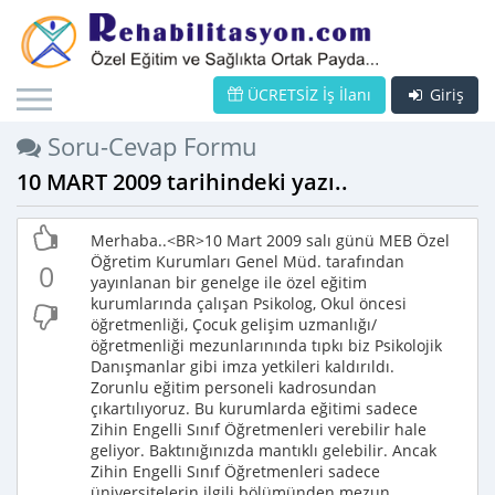
ÜCRETSİZ İş İlanı
Giriş
Soru-Cevap Formu
10 MART 2009 tarihindeki yazı..
Merhaba..<BR>10 Mart 2009 salı günü MEB Özel
Öğretim Kurumları Genel Müd. tarafından
0
yayınlanan bir genelge ile özel eğitim
kurumlarında çalışan Psikolog, Okul öncesi
öğretmenliği, Çocuk gelişim uzmanlığı/
öğretmenliği mezunlarınında tıpkı biz Psikolojik
Danışmanlar gibi imza yetkileri kaldırıldı.
Zorunlu eğitim personeli kadrosundan
çıkartılıyoruz. Bu kurumlarda eğitimi sadece
Zihin Engelli Sınıf Öğretmenleri verebilir hale
geliyor. Baktınığınızda mantıklı gelebilir. Ancak
Zihin Engelli Sınıf Öğretmenleri sadece
üniversitelerin ilgili bölümünden mezun