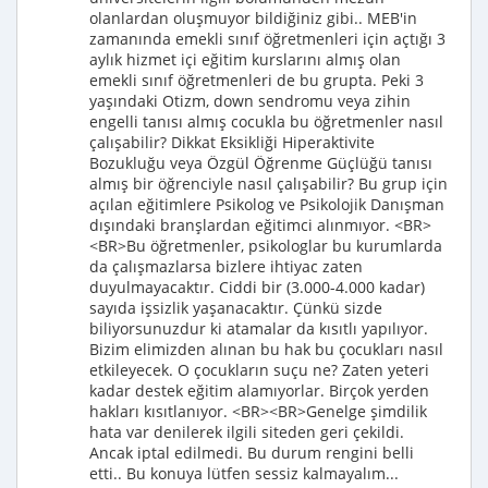
olanlardan oluşmuyor bildiğiniz gibi.. MEB'in
zamanında emekli sınıf öğretmenleri için açtığı 3
aylık hizmet içi eğitim kurslarını almış olan
emekli sınıf öğretmenleri de bu grupta. Peki 3
yaşındaki Otizm, down sendromu veya zihin
engelli tanısı almış cocukla bu öğretmenler nasıl
çalışabilir? Dikkat Eksikliği Hiperaktivite
Bozukluğu veya Özgül Öğrenme Güçlüğü tanısı
almış bir öğrenciyle nasıl çalışabilir? Bu grup için
açılan eğitimlere Psikolog ve Psikolojik Danışman
dışındaki branşlardan eğitimci alınmıyor. <BR>
<BR>Bu öğretmenler, psikologlar bu kurumlarda
da çalışmazlarsa bizlere ihtiyac zaten
duyulmayacaktır. Ciddi bir (3.000-4.000 kadar)
sayıda işsizlik yaşanacaktır. Çünkü sizde
biliyorsunuzdur ki atamalar da kısıtlı yapılıyor.
Bizim elimizden alınan bu hak bu çocukları nasıl
etkileyecek. O çocukların suçu ne? Zaten yeteri
kadar destek eğitim alamıyorlar. Birçok yerden
hakları kısıtlanıyor. <BR><BR>Genelge şimdilik
hata var denilerek ilgili siteden geri çekildi.
Ancak iptal edilmedi. Bu durum rengini belli
etti.. Bu konuya lütfen sessiz kalmayalım...