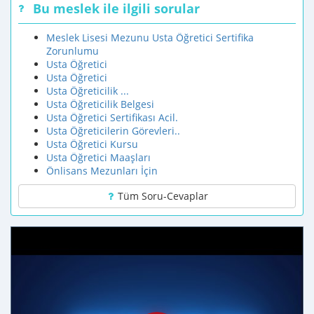
Bu meslek ile ilgili sorular
Meslek Lisesi Mezunu Usta Öğretici Sertifika
Zorunlumu
Usta Öğretici
Usta Öğretici
Usta Öğreticilik ...
Usta Öğreticilik Belgesi
Usta Öğretici Sertifikası Acil.
Usta Öğreticilerin Görevleri..
Usta Öğretici Kursu
Usta Öğretici Maaşları
Önlisans Mezunları İçin
Tüm Soru-Cevaplar