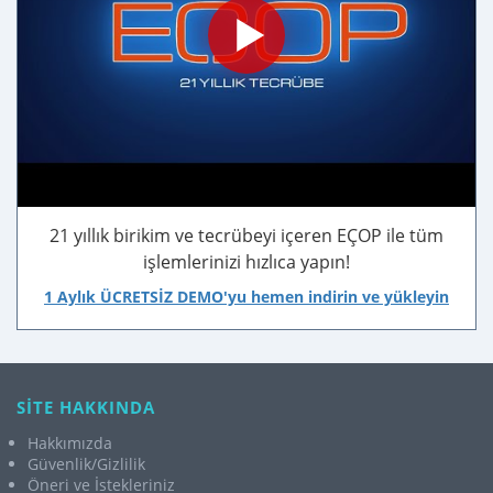
21 yıllık birikim ve tecrübeyi içeren EÇOP ile tüm
işlemlerinizi hızlıca yapın!
1 Aylık ÜCRETSİZ DEMO'yu hemen indirin ve yükleyin
SİTE HAKKINDA
Hakkımızda
Güvenlik/Gizlilik
Öneri ve İstekleriniz