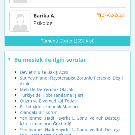
27-02-2026
Barika A.
Psikolog
Tümünü Göster (2558 Kişi)
Bu meslek ile ilgili sorular
Devletin Bize Bakış Açısı
Sut Yayınlandı Fizyoterapist Zorunlu Personel Degil
Artık
Meb De De Yerimiz Olacak
Türkiye'de Tıbbi Tanılama İşleri
Otizm ve Biyomedikal Tedavi
Psikolojide Uzmanlık Alanları..
Alandaki Bir Sorun
Yenilenme!..Hadi Hayırlısı!...Gönül ve Ruh Desteği
İçin Uzmanların Ğüçbirliği
Yenilenme!..Hadi Hayırlısı!...Gönül ve Ruh Desteği