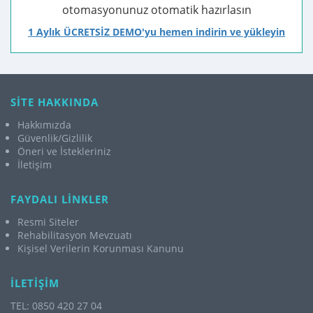
otomasyonunuz otomatik hazırlasın
1 Aylık ÜCRETSİZ DEMO'yu hemen indirin ve yükleyin
SİTE HAKKINDA
Hakkımızda
Güvenlik/Gizlilik
Öneri ve İstekleriniz
İletişim
FAYDALI LİNKLER
Resmi Siteler
Rehabilitasyon Mevzuatı
Kişisel Verilerin Korunması Kanunu
İLETİŞİM
TEL: 0850 420 27 04