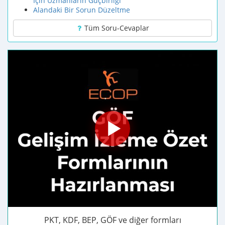
İçin Uzmanların Ğüçbirliği
Alandaki Bir Sorun Düzeltme
Tüm Soru-Cevaplar
PKT, KDF, BEP, GÖF ve diğer formları