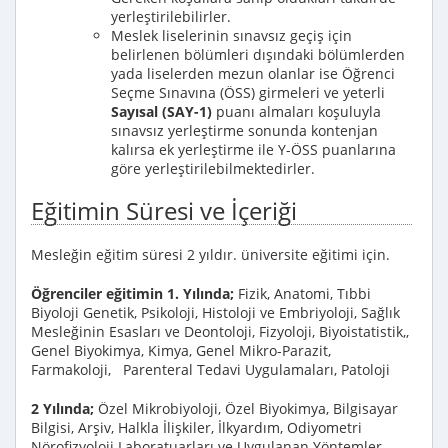
yerleştirilebilirler.
Meslek liselerinin sınavsız geçiş için
belirlenen bölümleri dışındaki bölümlerden
yada liselerden mezun olanlar ise Öğrenci
Seçme Sınavına (ÖSS) girmeleri ve yeterli
Sayısal (SAY-1)
puanı almaları koşuluyla
sınavsız yerleştirme sonunda kontenjan
kalırsa ek yerleştirme ile Y-ÖSS puanlarına
göre yerleştirilebilmektedirler.
Eğitimin Süresi ve İçeriği
Mesleğin eğitim süresi 2 yıldır. üniversite eğitimi için.
Öğrenciler eğitimin 1. Yılında;
Fizik, Anatomi, Tıbbi
Biyoloji Genetik, Psikoloji, Histoloji ve Embriyoloji, Sağlık
Mesleğinin Esasları ve Deontoloji, Fizyoloji, Biyoistatistik,,
Genel Biyokimya, Kimya, Genel Mikro-Parazit,
Farmakoloji, Parenteral Tedavi Uygulamaları, Patoloji
2 Yılında;
Özel Mikrobiyoloji, Özel Biyokimya, Bilgisayar
Bilgisi, Arşiv, Halkla İlişkiler, İlkyardım, Odiyometri
Nörofizyoloji Laboratuarları ve Uygulanan Yöntemler,