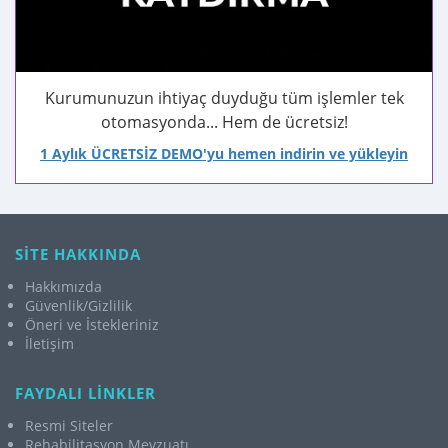
Kurumunuzun ihtiyaç duyduğu tüm işlemler tek
otomasyonda... Hem de ücretsiz!
1 Aylık ÜCRETSİZ DEMO'yu hemen indirin ve yükleyin
SİTE HAKKINDA
Hakkımızda
Güvenlik/Gizlilik
Öneri ve İstekleriniz
İletişim
FAYDALI LİNKLER
Resmi Siteler
Rehabilitasyon Mevzuatı