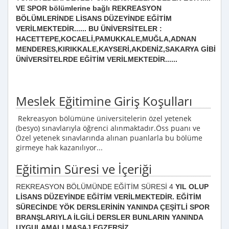
VE SPOR bölümlerine bağlı REKREASYON
BÖLÜMLERİNDE LİSANS DÜZEYİNDE EĞİTİM
VERİLMEKTEDİR...... BU ÜNİVERSİTELER :
HACETTEPE,KOCAELİ,PAMUKKALE,MUĞLA,ADNAN
MENDERES,KIRIKKALE,KAYSERİ,AKDENİZ,SAKARYA GİBİ
ÜNİVERSİTELRDE EĞİTİM VERİLMEKTEDİR......
Meslek Eğitimine Giriş Koşulları
Rekreasyon bölümüne üniversitelerin özel yetenek
(besyo) sınavlarıyla öğrenci alınmaktadır.Öss puanı ve
Özel yetenek sınavlarında alınan puanlarla bu bölüme
girmeye hak kazanılıyor...
Eğitimin Süresi ve İçeriği
REKREASYON BÖLÜMÜNDE EĞİTİM SÜRESİ 4
YIL OLUP
LİSANS DÜZEYİNDE EĞİTİM VERİLMEKTEDİR. EĞİTİM
SÜRECİNDE YÖK DERSLERİNİN YANINDA ÇEŞİTLİ SPOR
BRANŞLARIYLA İLGİLİ DERSLER BUNLARIN YANINDA
UYGULAMALI MASAJ,EGZERSİZ