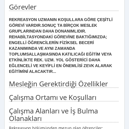
Görevler
REKREASYON UZMANIN KOŞULLARA GÖRE ÇEŞİTLİ
GÖREVİ VARDIR.SONUÇ TA BİRÇOK MESLEK
GRUPLARINDAN DAHA DONANIMLIDIR.
REHABİLTASYONDAKİ GÖREVİNE BAKTIĞIMIZDA;
ENGELLİ ÖĞRENCİLERİN FİZİKSEL BECERİ
KAZANIMINDA VE AYNI ZAMANDA
TOPLUMSALLAŞMASINDA KATILICAĞI EĞİTİM VEYA
ETKİNLİKTE REK. UZM. YOL GÖSTERİCİ DAHA
EĞLENCELİ VE KEYİFLİ EN ÖNEMLİSİ ZEVK ALARAK
EĞİTİMİNİ ALACAKTIR...
Mesleğin Gerektirdiği Özellikler
Çalışma Ortamı ve Koşulları
Çalışma Alanları ve İş Bulma
Olanakları
Rekreasyon bölümünden mezun olan öğrenciler;