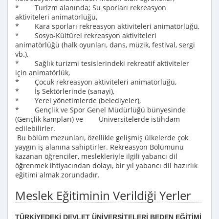
* Turizm alanında; Su sporları rekreasyon
aktiviteleri animatörlüğü,
* Kara sporları rekreasyon aktiviteleri animatörlüğü,
* Sosyo-Kültürel rekreasyon aktiviteleri
animatörlüğü (halk oyunları, dans, müzik, festival, sergi
vb.),
* Sağlık turizmi tesislerindeki rekreatif aktiviteler
için animatörlük,
* Çocuk rekreasyon aktiviteleri animatörlüğü,
* İş Sektörlerinde (sanayi),
* Yerel yönetimlerde (belediyeler),
* Gençlik ve Spor Genel Müdürlüğü bünyesinde
(Gençlik kampları) ve Üniversitelerde istihdam
edilebilirler.
Bu bölüm mezunları, özellikle gelişmiş ülkelerde çok
yaygın iş alanına sahiptirler. Rekreasyon Bölümünü
kazanan öğrenciler, meslekleriyle ilgili yabancı dil
öğrenmek ihtiyacından dolayı, bir yıl yabancı dil hazırlık
eğitimi almak zorundadır.
Meslek Eğitiminin Verildiği Yerler
TÜRKİYEDEKİ DEVLET ÜNİVERSİTELERİ BEDEN EĞİTİMİ