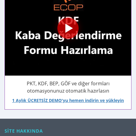
PKT, KDF, BEP, GÖF ve diğer formları
otomasyonunuz otomatik hazırlasın
1 Aylık ÜCRETSİZ DEMO'yu hemen indirin ve yükleyin
SİTE HAKKINDA