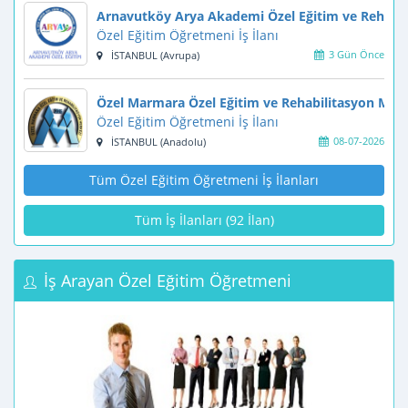
Arnavutköy Arya Akademi Özel Eğitim ve Rehabil
Özel Eğitim Öğretmeni İş İlanı
3 Gün Önce
İSTANBUL (Avrupa)
Özel Marmara Özel Eğitim ve Rehabilitasyon Mer
Özel Eğitim Öğretmeni İş İlanı
08-07-2026
İSTANBUL (Anadolu)
Tüm Özel Eğitim Öğretmeni İş İlanları
Tüm İş İlanları (92 İlan)
İş Arayan Özel Eğitim Öğretmeni