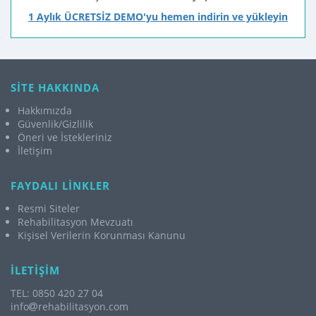
1 Aylık ÜCRETSİZ DEMO'yu hemen indirin ve yükleyin
SİTE HAKKINDA
Hakkımızda
Güvenlik/Gizlilik
Öneri ve İstekleriniz
İletişim
FAYDALI LİNKLER
Resmi Siteler
Rehabilitasyon Mevzuatı
Kişisel Verilerin Korunması Kanunu
İLETİŞİM
TEL: 0850 420 27 04
info
rehabilitasyon.com