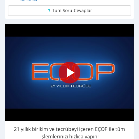
Tüm Soru-Cevaplar
21 yıllık birikim ve tecrübeyi içeren EÇOP ile tüm
işlemlerinizi hızlıca yapın!