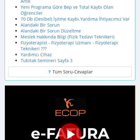
Artık
Yeni Programa Göre Bep ve Total Kaybı Olan
Öğrenciler
70 Db (Desibel) İşitme Kaybı.Yardıma İhtiyacımız Var
Alandaki Bir Sorun
Alandaki Bir Sorun Düzeltme
Meslek Hakkında Bilgi (Fizik Tedavi Teknikeri)
Fizyoterapist - Fizyoterapi Uzmanı - Fizyoterapi
Teknikeri ???
Yardımcı Cihaz
Tubitak Semineri Sayfa 3
Tüm Soru-Cevaplar