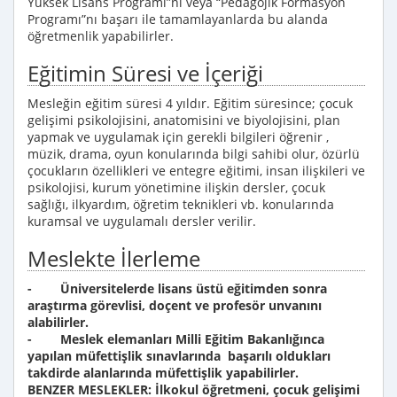
Yüksek Lisans Programı”nı veya “Pedagojik Formasyon
Programı”nı başarı ile tamamlayanlarda bu alanda
öğretmenlik yapabilirler.
Eğitimin Süresi ve İçeriği
Mesleğin eğitim süresi 4 yıldır. Eğitim süresince; çocuk
gelişimi psikolojisini, anatomisini ve biyolojisini, plan
yapmak ve uygulamak için gerekli bilgileri öğrenir ,
müzik, drama, oyun konularında bilgi sahibi olur, özürlü
çocukların özellikleri ve entegre eğitimi, insan ilişkileri ve
psikolojisi, kurum yönetimine ilişkin dersler, çocuk
sağlığı, ilkyardım, öğretim teknikleri vb. konularında
kuramsal ve uygulamalı dersler verilir.
Meslekte İlerleme
- Üniversitelerde lisans üstü eğitimden sonra
araştırma görevlisi, doçent ve profesör unvanını
alabilirler.
- Meslek elemanları Milli Eğitim Bakanlığınca
yapılan müfettişlik sınavlarında başarılı oldukları
takdirde alanlarında müfettişlik yapabilirler.
BENZER MESLEKLER: İlkokul öğretmeni, çocuk gelişimi