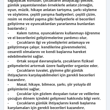
sağlayacak konuları, çocukların anlayacağı şekilde,
günlük yaşantılarından örneklerle anlatır.(örneğin,
oyun, müzik, hikaye anlatan tartışma, şarkı söyleme
ve söyletme, çeşitli yarışma faaliyetleri, çeşitli çizim,
resim ve model yapma gibi faaliyetlerle el becerileri
geliştirme ve oyuncaklardan yararlanma bunlardan
bazılarıdır.)
- Kalem tutma, oyuncaklarını kullanmayı öğrenme
ve el becerilerini geliştirmelerine yardımcı olur,
- Çocukların ilgi ve yönelişlerini anlamaya ve
geliştirmeye çalışır, kendilerine güvenmelerini,
cesaretli olmalarını ve kendi başlarına hareket
edebilmelerini sağlar.
- Ortak sosyal davranışlarla, çocukların fiziksel
gelişmelerini artırmak üzere faaliyetler organize eder,
- Çocukların tuvalet, giyinme gibi günlük
ihtiyaçlarını karşılayabilmeleri için gerekli becerileri
kazandırır,
- Masal, hikaye, bilmece, şarkı, şiir yoluyla dil
gelişimlerini sağlar,
- Çocuklar için gözlem dosyaları tutar ve velilerine
çocuğun dönem içindeki gelişmesi hakkında bilgi verir,
- Çocukların günlük ihtiyaçlarını kendi başlarına
karşılamaları için gerekli becerileri kazandırır,