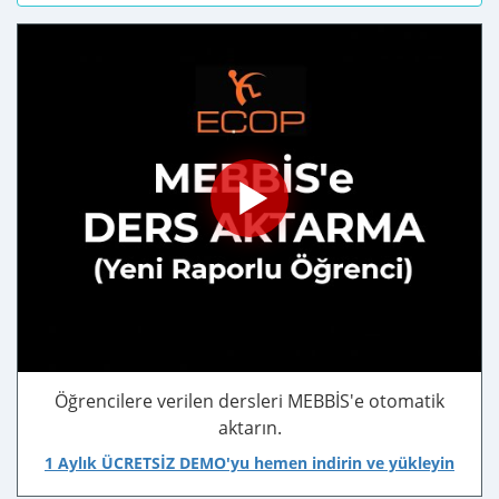
Öğrencilere verilen dersleri MEBBİS'e otomatik
aktarın.
1 Aylık ÜCRETSİZ DEMO'yu hemen indirin ve yükleyin