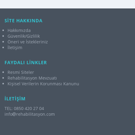
SİTE HAKKINDA
Hakkımızda
Güvenlik/Gizlilik
Öneri ve İstekleriniz
İletişim
FAYDALI LİNKLER
Resmi Siteler
Rehabilitasyon Mevzuatı
Kişisel Verilerin Korunması Kanunu
İLETİŞİM
TEL: 0850 420 27 04
info
rehabilitasyon.com