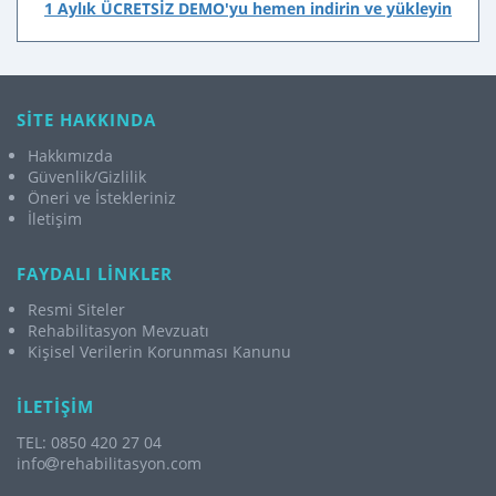
1 Aylık ÜCRETSİZ DEMO'yu hemen indirin ve yükleyin
SİTE HAKKINDA
Hakkımızda
Güvenlik/Gizlilik
Öneri ve İstekleriniz
İletişim
FAYDALI LİNKLER
Resmi Siteler
Rehabilitasyon Mevzuatı
Kişisel Verilerin Korunması Kanunu
İLETİŞİM
TEL: 0850 420 27 04
info
rehabilitasyon.com