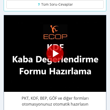
Tüm Soru-Cevaplar
PKT, KDF, BEP, GÖF ve diğer formları
otomasyonunuz otomatik hazırlasın