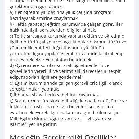
koruma düzenlemelerine ve mesleğin verimlilik ve kalite
gereklerine uygun olarak:
a) Her öğretim yılı başında yıllık çalışma programı
hazırlayarak amirine onaylatmak,
b) Teftiş yapacağı eğitim kurumunda çalışan görevliler
hakkında ilgili servislerden bilgiler almak,
c) Teftiş sırasında kurumda yapılan eğitim ve öğretimle
ilgili her türlü çalışma ve uygulamaların kanun, tüzük ve
yönetmelik emirleri doğrultusunda yürütülüp
yürütülmediğini yapılan işlemler üzerinde kontrol edip
inceleyerek eksik ve hataları belirlemek,
d) Öğrencilere sorular sorarak öğretmenlerin ve
görevlilerin yeterlilik ve verimsizlik derecelerini tespit
edip, raporları ilgililere göndermek,
e) Eğitim kurumlarında çalışan görevlilerle ilgili olarak
soruşturmaları yapmak,
f) İhbar ve şikayetlerin sebebini araştırmak,
g) Soruşturma süresince edindiği kanaatları, düşünce ve
teklifleri soruşturma ile ilgili belgeleri soruşturma
evrakına ekleyerek ilgili makamlara gönderilmesi için
Milli Eğitim Müdürlüğüne vermek, vb. görev ve
işlemleri yerine getirir.
Mesleğin Gerektirdiği Özellikler