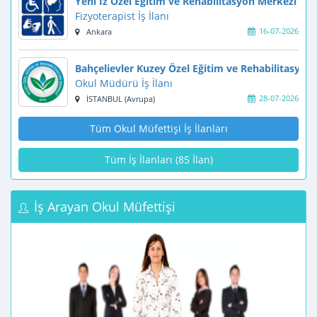
Yeni İz Özel Eğitim ve Rehabilitasyon Merkezi
Fizyoterapist İş İlanı
16-07-2026
Ankara
Bahçelievler Kuzey Özel Eğitim ve Rehabilitasyon
Okul Müdürü İş İlanı
28-07-2026
İSTANBUL (Avrupa)
Tüm Okul Müfettişi İş İlanları
Tüm İş İlanları (85 İlan)
İş Arayan Okul Müfettişi