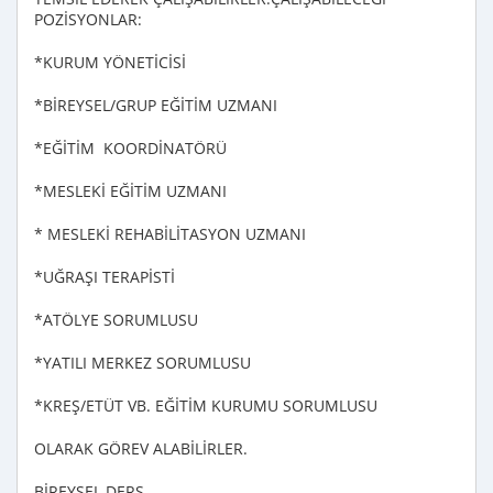
POZİSYONLAR:
*KURUM YÖNETİCİSİ
*BİREYSEL/GRUP EĞİTİM UZMANI
*EĞİTİM KOORDİNATÖRÜ
*MESLEKİ EĞİTİM UZMANI
* MESLEKİ REHABİLİTASYON UZMANI
*UĞRAŞI TERAPİSTİ
*ATÖLYE SORUMLUSU
*YATILI MERKEZ SORUMLUSU
*KREŞ/ETÜT VB. EĞİTİM KURUMU SORUMLUSU
OLARAK GÖREV ALABİLİRLER.
BİREYSEL DERS,