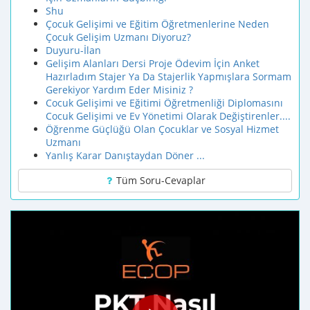
Shu
Çocuk Gelişimi ve Eğitim Öğretmenlerine Neden
Çocuk Gelişim Uzmanı Diyoruz?
Duyuru-İlan
Gelişim Alanları Dersi Proje Ödevim İçin Anket
Hazırladım Stajer Ya Da Stajerlik Yapmışlara Sormam
Gerekiyor Yardım Eder Misiniz ?
Cocuk Gelişimi ve Eğitimi Öğretmenliği Diplomasını
Cocuk Gelişimi ve Ev Yönetimi Olarak Değiştirenler....
Öğrenme Güçlüğü Olan Çocuklar ve Sosyal Hizmet
Uzmanı
Yanlış Karar Danıştaydan Döner ...
Tüm Soru-Cevaplar