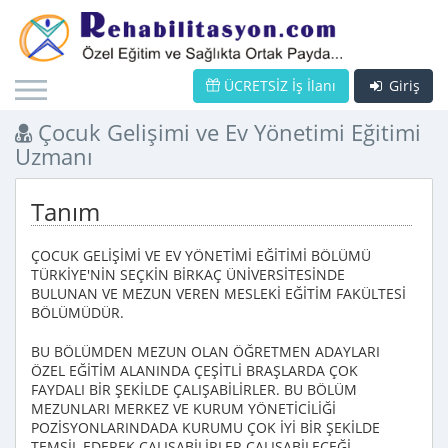
ÜCRETSİZ İş İlanı
Giriş
Çocuk Gelişimi ve Ev Yönetimi Eğitimi
Uzmanı
Tanım
ÇOCUK GELİŞİMİ VE EV YÖNETİMİ EĞİTİMİ BÖLÜMÜ
TÜRKİYE'NİN SEÇKİN BİRKAÇ ÜNİVERSİTESİNDE
BULUNAN VE MEZUN VEREN MESLEKİ EĞİTİM FAKÜLTESİ
BÖLÜMÜDÜR.
BU BÖLÜMDEN MEZUN OLAN ÖĞRETMEN ADAYLARI
ÖZEL EĞİTİM ALANINDA ÇEŞİTLİ BRAŞLARDA ÇOK
FAYDALI BİR ŞEKİLDE ÇALIŞABİLİRLER. BU BÖLÜM
MEZUNLARI MERKEZ VE KURUM YÖNETİCİLİĞİ
POZİSYONLARINDADA KURUMU ÇOK İYİ BİR ŞEKİLDE
TEMSİL EDEREK ÇALIŞABİLİRLER.ÇALIŞABİLECEĞİ