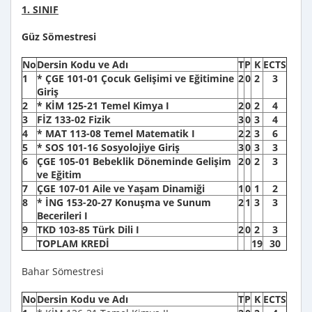
1. SINIF
Güz Sömestresi
No
Dersin Kodu ve Adı
T
P
K
ECTS
1
* ÇGE 101-01 Çocuk Gelişimi ve Eğitimine
2
0
2
3
Giriş
2
* KİM 125-21 Temel Kimya I
2
0
2
4
3
FİZ 133-02 Fizik
3
0
3
4
4
* MAT 113-08 Temel Matematik I
2
2
3
6
5
* SOS 101-16 Sosyolojiye Giriş
3
0
3
3
6
ÇGE 105-01 Bebeklik Döneminde Gelişim
2
0
2
3
ve Eğitim
7
ÇGE 107-01 Aile ve Yaşam Dinamiği
1
0
1
2
8
* İNG 153-20-27 Konuşma ve Sunum
2
1
3
3
Becerileri I
9
TKD 103-85 Türk Dili I
2
0
2
3
TOPLAM KREDİ
19
30
Bahar Sömestresi
No
Dersin Kodu ve Adı
T
P
K
ECTS