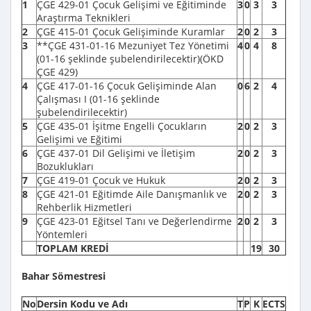
1
ÇGE 429-01 Çocuk Gelişimi ve Eğitiminde
3
0
3
3
Araştırma Teknikleri
2
ÇGE 415-01 Çocuk Gelişiminde Kuramlar
2
0
2
3
3
**ÇGE 431-01-16 Mezuniyet Tez Yönetimi
4
0
4
8
(01-16 şeklinde şubelendirilecektir)(ÖKD
ÇGE 429)
4
ÇGE 417-01-16 Çocuk Gelişiminde Alan
0
6
2
4
Çalışması I (01-16 şeklinde
şubelendirilecektir)
5
ÇGE 435-01 İşitme Engelli Çocukların
2
0
2
3
Gelişimi ve Eğitimi
6
ÇGE 437-01 Dil Gelişimi ve İletişim
2
0
2
3
Bozuklukları
7
ÇGE 419-01 Çocuk ve Hukuk
2
0
2
3
8
ÇGE 421-01 Eğitimde Aile Danışmanlık ve
2
0
2
3
Rehberlik Hizmetleri
9
ÇGE 423-01 Eğitsel Tanı ve Değerlendirme
2
0
2
3
Yöntemleri
TOPLAM KREDİ
19
30
Bahar Sömestresi
No
Dersin Kodu ve Adı
T
P
K
ECTS