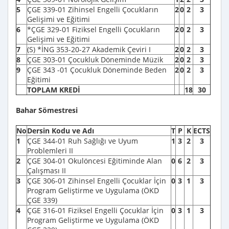
5
ÇGE 339-01 Zihinsel Engelli Çocukların
2
0
2
3
Gelişimi ve Eğitimi
6
*ÇGE 329-01 Fiziksel Engelli Çocukların
2
0
2
3
Gelişimi ve Eğitimi
7
(S) *İNG 353-20-27 Akademik Çeviri I
2
0
2
3
8
ÇGE 303-01 Çocukluk Döneminde Müzik
2
0
2
3
9
ÇGE 343 -01 Çocukluk Döneminde Beden
2
0
2
3
Eğitimi
TOPLAM KREDİ
18
30
Bahar Sömestresi
No
Dersin Kodu ve Adı
T
P
K
ECTS
1
ÇGE 344-01 Ruh Sağlığı ve Uyum
1
3
2
3
Problemleri II
2
ÇGE 304-01 Okulöncesi Eğitiminde Alan
0
6
2
3
Çalışması II
3
ÇGE 306-01 Zihinsel Engelli Çocuklar İçin
0
3
1
3
Program Geliştirme ve Uygulama (ÖKD
ÇGE 339)
4
ÇGE 316-01 Fiziksel Engelli Çocuklar İçin
0
3
1
3
Program Geliştirme ve Uygulama (ÖKD