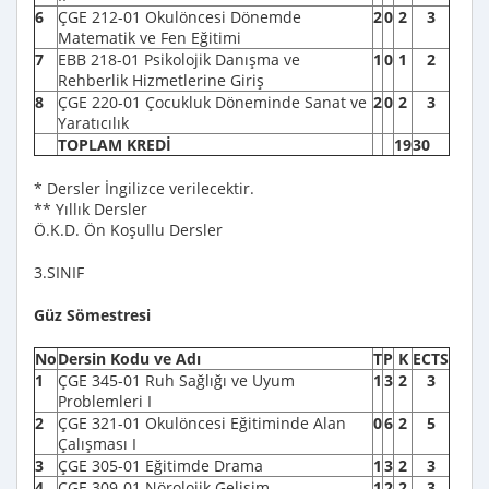
6
ÇGE 212-01 Okulöncesi Dönemde
2
0
2
3
Matematik ve Fen Eğitimi
7
EBB 218-01 Psikolojik Danışma ve
1
0
1
2
Rehberlik Hizmetlerine Giriş
8
ÇGE 220-01 Çocukluk Döneminde Sanat ve
2
0
2
3
Yaratıcılık
TOPLAM KREDİ
19
30
* Dersler İngilizce verilecektir.
** Yıllık Dersler
Ö.K.D. Ön Koşullu Dersler
3.SINIF
Güz Sömestresi
No
Dersin Kodu ve Adı
T
P
K
ECTS
1
ÇGE 345-01 Ruh Sağlığı ve Uyum
1
3
2
3
Problemleri I
2
ÇGE 321-01 Okulöncesi Eğitiminde Alan
0
6
2
5
Çalışması I
3
ÇGE 305-01 Eğitimde Drama
1
3
2
3
4
ÇGE 309-01 Nörolojik Gelişim
1
2
2
3