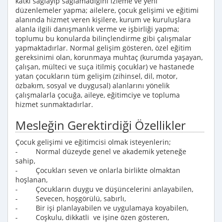
katkı sağlayıp sağlamadığını izleme ve yeni
düzenlemeler yapma; ailelere, çocuk gelişimi ve eğitimi
alanında hizmet veren kişilere, kurum ve kuruluşlara
alanla ilgili danışmanlık verme ve işbirliği yapma;
toplumu bu konularda bilinçlendirme gibi çalışmalar
yapmaktadırlar. Normal gelişim gösteren, özel eğitim
gereksinimi olan, korunmaya muhtaç (kurumda yaşayan,
çalışan, mülteci ve suça itilmiş çocuklar) ve hastanede
yatan çocukların tüm gelişim (zihinsel, dil, motor,
özbakım, sosyal ve duygusal) alanlarını yönelik
çalışmalarla çocuğa, aileye, eğitimciye ve topluma
hizmet sunmaktadırlar.
Mesleğin Gerektirdiği Özellikler
Çocuk gelişimi ve eğitimcisi olmak isteyenlerin;
- Normal düzeyde genel ve akademik yeteneğe
sahip,
- Çocukları seven ve onlarla birlikte olmaktan
hoşlanan,
- Çocukların duygu ve düşüncelerini anlayabilen,
- Sevecen, hoşgörülü, sabırlı,
- Bir işi planlayabilen ve uygulamaya koyabilen,
- Coşkulu, dikkatli ve işine özen gösteren,