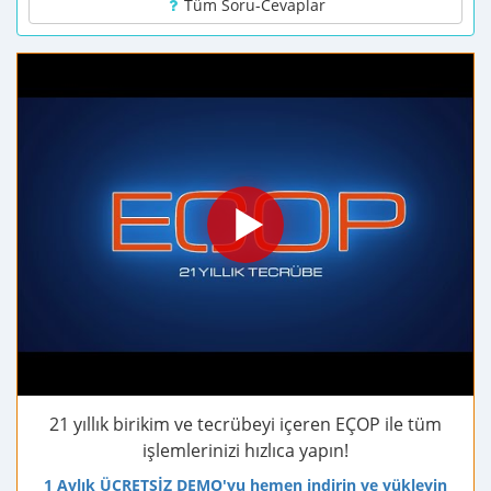
Tüm Soru-Cevaplar
21 yıllık birikim ve tecrübeyi içeren EÇOP ile tüm
işlemlerinizi hızlıca yapın!
1 Aylık ÜCRETSİZ DEMO'yu hemen indirin ve yükleyin