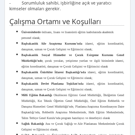
- Sorumluluk sahibi, işbirliğine açık ve yaratıcı
kimseler olmaları gerekir.
Çalışma Ortamı ve Koşulları
Üniversitelerde
önlisans, lisans ve lisansüstü eğitim kadrolarında akademik
personel olarak;
Başbakanlık Aile Araştırma Kurumu’nda
idareci, eğitim koordinatörü,
danışman, uzman ve Çocuk Gelişimi ve Eğitimcisi olarak;
Başbakanlık Sosyal Hizmetler ve Çocuk Esirgeme Kurumu Genel
Müdürlüğü’nde
, çocuk yuvaları, yetiştirme yurtları ve ilgili birimlerde idareci,
eğitim koordinatörü, danışman ve Çocuk Gelişimi ve Eğitimcisi olarak
Başbakanlık Özürlüler İdaresi Başkanlığı’nda
idareci, eğitim koordinatörü,
danışman, uzman ve Çocuk Gelişimi ve Eğitimcisi olarak;
Başbakanlık Devlet Planlama Teşkilatı’nda
idareci, eğitim koordinatörü,
danışman, uzman ve Çocuk Gelişimi ve Eğitimcisi olarak;
Milli Eğitim Bakanlığı
Okulöncesi Eğitimi Genel Müdürlüğü, İlköğretim Genel
Müdürlüğü, Kız Teknik Öğretim Genel Müdürlüğü, Özel Eğitim Rehberlik ve
Danışma Hizmetleri Genel Müdürlüğü’nde, Planlama Araştırma Koordinasyon Daire
Başkanlığı’nda, Rehberlik Araştırma Merkezlerinde, Halk Eğitim Merkezlerinde,
Talim Terbiye Genel Kurulu’nda program hazırlayıcı ve denetleyici olarak
Sağlık Bakanlığı
Ana ve Çocuk Sağlığı ve Aile Planlaması Merkezlerinde Çocuk
Gelişimi ve Eğitimcisi olarak;