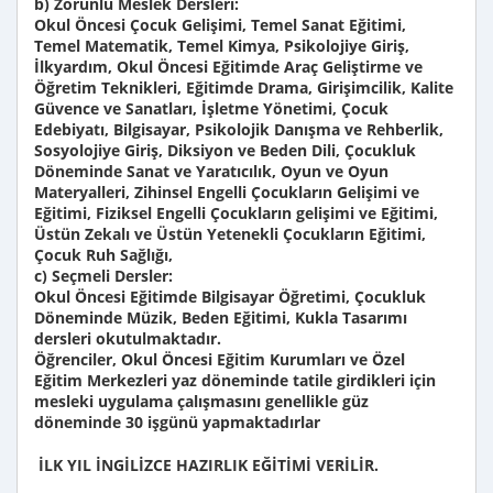
b) Zorunlu Meslek Dersleri:
Okul Öncesi Çocuk Gelişimi, Temel Sanat Eğitimi,
Temel Matematik, Temel Kimya, Psikolojiye Giriş,
İlkyardım, Okul Öncesi Eğitimde Araç Geliştirme ve
Öğretim Teknikleri, Eğitimde Drama, Girişimcilik, Kalite
Güvence ve Sanatları, İşletme Yönetimi, Çocuk
Edebiyatı, Bilgisayar, Psikolojik Danışma ve Rehberlik,
Sosyolojiye Giriş, Diksiyon ve Beden Dili, Çocukluk
Döneminde Sanat ve Yaratıcılık, Oyun ve Oyun
Materyalleri, Zihinsel Engelli Çocukların Gelişimi ve
Eğitimi, Fiziksel Engelli Çocukların gelişimi ve Eğitimi,
Üstün Zekalı ve Üstün Yetenekli Çocukların Eğitimi,
Çocuk Ruh Sağlığı,
c) Seçmeli Dersler:
Okul Öncesi Eğitimde Bilgisayar Öğretimi, Çocukluk
Döneminde Müzik, Beden Eğitimi, Kukla Tasarımı
dersleri okutulmaktadır.
Öğrenciler, Okul Öncesi Eğitim Kurumları ve Özel
Eğitim Merkezleri yaz döneminde tatile girdikleri için
mesleki uygulama çalışmasını genellikle güz
döneminde 30 işgünü yapmaktadırlar
İLK YIL İNGİLİZCE HAZIRLIK EĞİTİMİ VERİLİR.