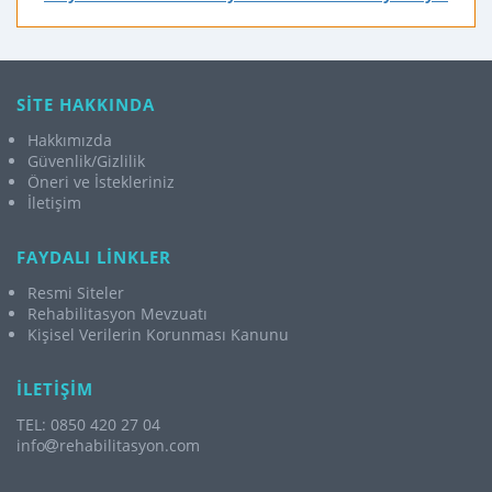
SİTE HAKKINDA
Hakkımızda
Güvenlik/Gizlilik
Öneri ve İstekleriniz
İletişim
FAYDALI LİNKLER
Resmi Siteler
Rehabilitasyon Mevzuatı
Kişisel Verilerin Korunması Kanunu
İLETİŞİM
TEL: 0850 420 27 04
info
rehabilitasyon.com