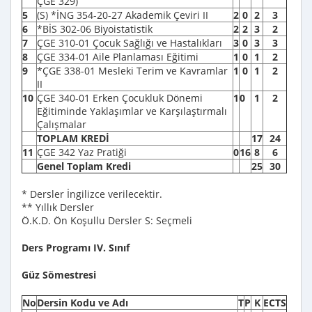
ÇGE 329)
5
(S) *İNG 354-20-27 Akademik Çeviri II
2
0
2
3
6
*BİS 302-06 Biyoistatistik
2
2
3
2
7
ÇGE 310-01 Çocuk Sağlığı ve Hastalıkları
3
0
3
3
8
ÇGE 334-01 Aile Planlaması Eğitimi
1
0
1
2
9
*ÇGE 338-01 Mesleki Terim ve Kavramlar
1
0
1
2
II
10
ÇGE 340-01 Erken Çocukluk Dönemi
1
0
1
2
Eğitiminde Yaklaşımlar ve Karşılaştırmalı
Çalışmalar
TOPLAM KREDİ
17
24
11
ÇGE 342 Yaz Pratiği
0
16
8
6
Genel Toplam Kredi
25
30
* Dersler İngilizce verilecektir.
** Yıllık Dersler
Ö.K.D. Ön Koşullu Dersler S: Seçmeli
Ders Programı IV. Sınıf
Güz Sömestresi
No
Dersin Kodu ve Adı
T
P
K
ECTS