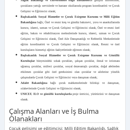
Sağlık Bakanlığı ve Üniversitelere bağlı hastaneler
de gelişim ünitelerinde,
çocukların yattığı servislerde ve hastane okullarında program koordinatörü ve Çocuk
Gelişimi ve Eğitimcisi olarak;
Başbakanlık Sosyal Hizmetler ve Çocuk Esirgeme Kurumu ve Milli Eğitim
Bakanlığına
bağlı; Özel ve resmi kreş ve gündüz bakımevi, yuva ve anaokullarında
kurucu, idareci, uzman ve Çocuk Gelişimi ve Eğitimcisi olarak, Özel ve resmi özel
eğitim, bakım ve rehabilitasyon merkezlerinde kurucu, idareci, uzman ve Çocuk
Gelişimi ve Eğitimcisi olarak, Özel Aile Danışmanlığı ve Rehberlik Merkezlerinde
eğitim koordinatörü ve Çocuk Gelişimi ve Eğitimcisi olarak, Resmi ve özel
kuruluşların hizmetiçi eğitim faaliyetlerinde eğitmen olarak;
Başbakanlık Sosyal Hizmetler ve Çocuk Esirgeme Kurumu ve Gönüllü
Kuruluşlar
bünyesindeki sokak çocukları, çalışan çocuklar, ihmal ve istismara
uğramış çocuklar, mülteci çocuklar, sosyal dezavantajlı çocuklar, doğal afetlerden
etkilenen çocuklar gibi özel gereksinimi olan çocuklar ve ailelerine yönelik
çalışmalarda Çocuk Gelişimi ve Eğitimcisi veya danışman olarak;
Adalet Bakanlığına
bağlı çocuk mahkemelerinde bilirkişi ve danışman,
ıslahevlerinde Çocuk Gelişimi ve Eğitimcisi olarak;
UNICEF, ILO ve gönüllü kuruluşlarda
proje üreticisi, yürütücüsü ve danışman
olarak.
Çalışma Alanları ve İş Bulma
Olanakları
Çocuk gelişimi ve eğitimcisi; Milli Eğitim Bakanlığı, Sağlık