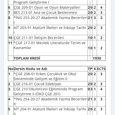
Program Geliştirme I
6
ÇGE 209-01 Oyun ve Oyun Materyalleri
2
0
2
4
7
BES 213-01 Ana ve Çocuk Beslenmesi
2
0
2
3
8
*İNG 253-20-27 Akademik Yazma Becerileri
2
1
3
2
I
9
AİT 203-91 Atatürk İlkeleri ve İnkılap Tarihi
2
0
2
3
I
10
ÇGE 211-01 İletişim Becerileri
1
0
1
2
11
*ÇGE 217-01 Mesleki Literatürde Terim ve
Kavramlar
1
0
1
2
TOPLAM KREDİ
19
30
No
Dersin Kodu ve Adı
T
P
K
ECTS
1
*ÇGE 208-01 Erken Çocukluk ve Okul
2
0
2
3
Döneminde Gelişim ve Eğitim II
2
ÇGE 216-01 Çocuk Edebiyatı
2
0
2
3
3
ÇGE 210 Okulöncesi Eğitiminde Program
0
3
1
4
Geliştirme II (ÖKD ÇGE 201)
4
*İNG 254-20-27 Akademik Yazma Becerileri
2
1
3
3
II
5
AİT 204-91 Atatürk İlkeleri ve İnkılap Tarihi
2
0
2
3
II