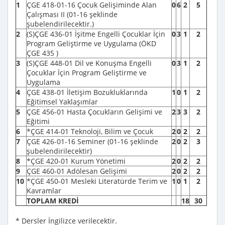
1
ÇGE 418-01-16 Çocuk Gelişiminde Alan
0
6
2
5
Çalışması II (01-16 şeklinde
şubelendirilecektir.)
2
(S)ÇGE 436-01 İşitme Engelli Çocuklar İçin
0
3
1
2
Program Geliştirme ve Uygulama (ÖKD
ÇGE 435 )
3
(S)ÇGE 448-01 Dil ve Konuşma Engelli
0
3
1
2
Çocuklar İçin Program Geliştirme ve
Uygulama
4
ÇGE 438-01 İletişim Bozukluklarında
1
0
1
2
Eğitimsel Yaklaşımlar
5
ÇGE 456-01 Hasta Çocukların Gelişimi ve
2
3
3
2
Eğitimi
6
*ÇGE 414-01 Teknoloji, Bilim ve Çocuk
2
0
2
2
7
ÇGE 426-01-16 Seminer (01-16 şeklinde
2
0
2
3
şubelendirilecektir)
8
*ÇGE 420-01 Kurum Yönetimi
2
0
2
2
9
ÇGE 460-01 Adölesan Gelişimi
2
0
2
2
10
*ÇGE 450-01 Mesleki Literatürde Terim ve
1
0
1
2
Kavramlar
TOPLAM KREDİ
18
30
* Dersler İngilizce verilecektir.