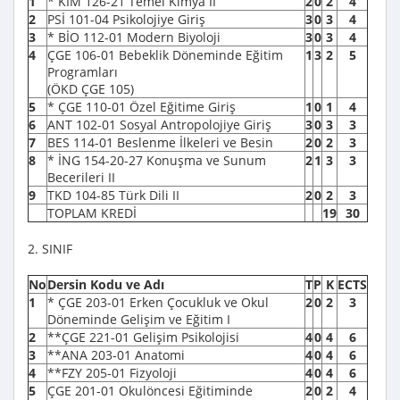
1
* KİM 126-21 Temel Kimya II
2
0
2
4
2
PSİ 101-04 Psikolojiye Giriş
3
0
3
4
3
* BİO 112-01 Modern Biyoloji
3
0
3
4
4
ÇGE 106-01 Bebeklik Döneminde Eğitim
1
3
2
5
Programları
(ÖKD ÇGE 105)
5
* ÇGE 110-01 Özel Eğitime Giriş
1
0
1
4
6
ANT 102-01 Sosyal Antropolojiye Giriş
3
0
3
3
7
BES 114-01 Beslenme İlkeleri ve Besin
2
0
2
3
8
* İNG 154-20-27 Konuşma ve Sunum
2
1
3
3
Becerileri II
9
TKD 104-85 Türk Dili II
2
0
2
3
TOPLAM KREDİ
19
30
2. SINIF
No
Dersin Kodu ve Adı
T
P
K
ECTS
1
* ÇGE 203-01 Erken Çocukluk ve Okul
2
0
2
3
Döneminde Gelişim ve Eğitim I
2
**ÇGE 221-01 Gelişim Psikolojisi
4
0
4
6
3
**ANA 203-01 Anatomi
4
0
4
6
4
**FZY 205-01 Fizyoloji
4
0
4
6
5
ÇGE 201-01 Okulöncesi Eğitiminde
2
0
2
4