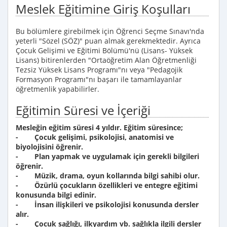
Meslek Eğitimine Giriş Koşulları
Bu bölümlere girebilmek için Öğrenci Seçme Sınavı'nda
yeterli "Sözel (SÖZ)" puan almak gerekmektedir. Ayrıca
Çocuk Gelişimi ve Eğitimi Bölümü'nü (Lisans- Yüksek
Lisans) bitirenlerden "Ortaöğretim Alan Öğretmenliği
Tezsiz Yüksek Lisans Programı"nı veya "Pedagojik
Formasyon Programı"nı başarı ile tamamlayanlar
öğretmenlik yapabilirler.
Eğitimin Süresi ve İçeriği
Mesleğin eğitim süresi 4 yıldır. Eğitim süresince;
- Çocuk gelişimi, psikolojisi, anatomisi ve
biyolojisini öğrenir.
- Plan yapmak ve uygulamak için gerekli bilgileri
öğrenir.
- Müzik, drama, oyun kollarında bilgi sahibi olur.
- Özürlü çocukların özellikleri ve entegre eğitimi
konusunda bilgi edinir.
- İnsan ilişkileri ve psikolojisi konusunda dersler
alır.
- Çocuk sağlığı, ilkyardım vb. sağlıkla ilgili dersler