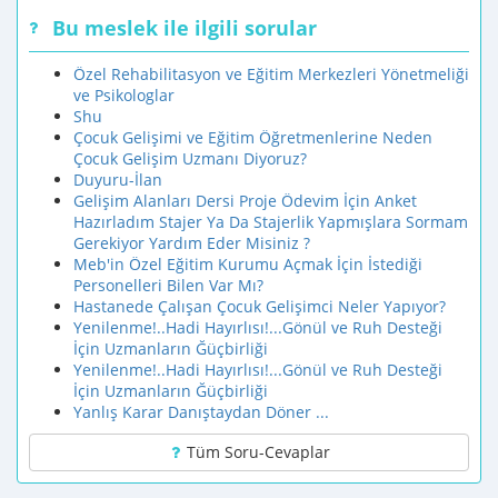
Bu meslek ile ilgili sorular
Özel Rehabilitasyon ve Eğitim Merkezleri Yönetmeliği
ve Psikologlar
Shu
Çocuk Gelişimi ve Eğitim Öğretmenlerine Neden
Çocuk Gelişim Uzmanı Diyoruz?
Duyuru-İlan
Gelişim Alanları Dersi Proje Ödevim İçin Anket
Hazırladım Stajer Ya Da Stajerlik Yapmışlara Sormam
Gerekiyor Yardım Eder Misiniz ?
Meb'in Özel Eğitim Kurumu Açmak İçin İstediği
Personelleri Bilen Var Mı?
Hastanede Çalışan Çocuk Gelişimci Neler Yapıyor?
Yenilenme!..Hadi Hayırlısı!...Gönül ve Ruh Desteği
İçin Uzmanların Ğüçbirliği
Yenilenme!..Hadi Hayırlısı!...Gönül ve Ruh Desteği
İçin Uzmanların Ğüçbirliği
Yanlış Karar Danıştaydan Döner ...
Tüm Soru-Cevaplar