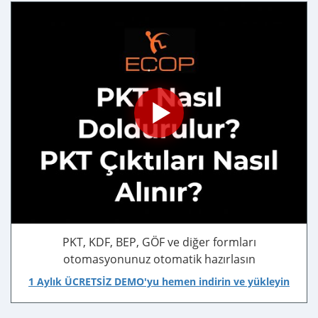
PKT, KDF, BEP, GÖF ve diğer formları
otomasyonunuz otomatik hazırlasın
1 Aylık ÜCRETSİZ DEMO'yu hemen indirin ve yükleyin