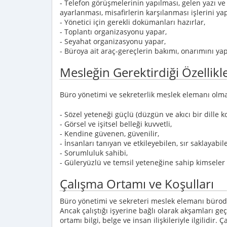
- Telefon görüşmelerinin yapılması, gelen yazı ve 
ayarlanması, misafirlerin karşılanması işlerini ya
- Yönetici için gerekli dokümanları hazırlar,
- Toplantı organizasyonu yapar,
- Seyahat organizasyonu yapar,
- Büroya ait araç-gereçlerin bakımı, onarımını yap
Mesleğin Gerektirdiği Özellikl
Büro yönetimi ve sekreterlik meslek elemanı olma
- Sözel yeteneği güçlü (düzgün ve akıcı bir dille k
- Görsel ve işitsel belleği kuvvetli,
- Kendine güvenen, güvenilir,
- İnsanları tanıyan ve etkileyebilen, sır saklayabil
- Sorumluluk sahibi,
- Güleryüzlü ve temsil yeteneğine sahip kimseler 
Çalışma Ortamı ve Koşulları
Büro yönetimi ve sekreteri meslek elemanı büroda
Ancak çalıştığı işyerine bağlı olarak akşamları ge
ortamı bilgi, belge ve insan ilişkileriyle ilgilidir. 