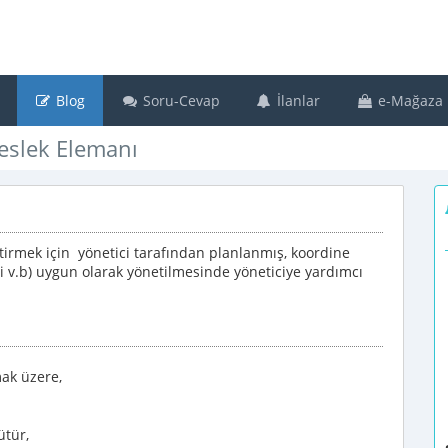
Blog
Soru-Cevap
İlanlar
e-Mağaza
eslek Elemanı
tirmek için yönetici tarafından planlanmış, koordine
di v.b) uygun olarak yönetilmesinde yöneticiye yardımcı
ak üzere,
ütür,