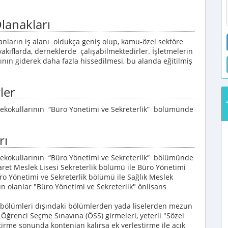
lanakları
nların iş alanı oldukça geniş olup, kamu-özel sektöre
akıflarda, derneklerde çalışabilmektedirler. İşletmelerin
acının giderek daha fazla hissedilmesi, bu alanda eğitilmiş
ler
ksekokullarının “Büro Yönetimi ve Sekreterlik” bölümünde
rı
ksekokullarının “Büro Yönetimi ve Sekreterlik” bölümünde
caret Meslek Lisesi Sekreterlik bölümü ile Büro Yönetimi
üro Yönetimi ve Sekreterlik bölümü ile Sağlık Meslek
n olanlar "Büro Yönetimi ve Sekreterlik" önlisans
nen bölümleri dışındaki bölümlerden yada liselerden mezun
 Öğrenci Seçme Sınavına (ÖSS) girmeleri, yeterli "Sözel
ştirme sonunda kontenjan kalırsa ek yerleştirme ile açık