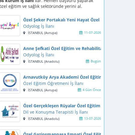
86 kurum iş ilanı
var. Hemen başvuru yaparak
özel eğitim ve sağlık sektöründe yerini al.
Özel Şeker Portakalı Yeni Hayat Özel Eğitim ve Rehab
Odyolog İş İlanı
11-07-2026
İSTANBUL (Avrupa)
Anne Şefkati Özel Eğitim ve Rehabilitasyon Merkezi
Odyolog İş İlanı
Bugün
İSTANBUL (Anadolu)
Arnavutköy Arya Akademi Özel Eğitim ve Rehabilitas
Özel Eğitim Öğretmeni İş İlanı
4 Gün Önce
İSTANBUL (Avrupa)
Özel Gerçekleşen Rüyalar Özel Eğitim ve Rehabilitasy
Dil ve Konuşma Terapisti İş İlanı
13-07-2026
İSTANBUL (Anadolu)
Özel Gaziosmanpaşa Empati Özel Eğitim ve Rehabilit