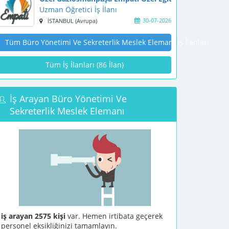
Uzman Öğretici İş İlanı
30-07-2026
İSTANBUL (Avrupa)
Tüm Büro Yönetimi Ve Sekreterlik Meslek Elemanı İş İlanları
Tüm İş İlanları (86 İlan)
İş Arayan Büro Yönetimi Ve
Sekreterlik Meslek Elemanı
iş arayan 2575 kişi
var. Hemen irtibata geçerek
personel eksikliğinizi tamamlayın.