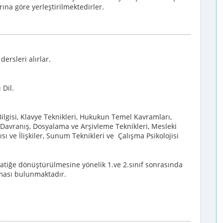
ına göre yerleştirilmektedirler.
ersleri alırlar.
 Dil.
Bilgisi, Klavye Teknikleri, Hukukun Temel Kavramları,
l Davranış, Dosyalama ve Arşivleme Teknikleri, Mesleki
 ve İlişkiler, Sunum Teknikleri ve Çalışma Psikolojisi
pratiğe dönüştürülmesine yönelik 1.ve 2.sınıf sonrasında
aması bulunmaktadır.