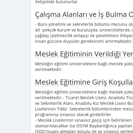
iletişimde bulunurlar.
Çalışma Alanları ve İş Bulma O
- Büro yönetimi ve sekreterlik bölümü mezunu ola
ait pekçok kurum ve kuruluşda, üniversitelerde, v
çağdaş işletmecilik anlayışı ile yönetilmesi ihtiy
insan gücüne duyulan gereksinimi artırmaktadır.
Meslek Eğitiminin Verildiği Yer
Mesleğin eğitimi üniversitelere bağlı meslek yü
verilmektedir.
Meslek Eğitimine Giriş Koşulla
Mesleğin eğitimi üniversitelere bağlı meslek yü
verilmektedir.- Ticaret Meslek Lisesi, Anadolu Ti
ve Sekreterlik Alanı, Anadolu Kız Meslek Lisesi B
Liselerinin Tıbbi Sekreterlik bölümlerinden mezu
proğramına sınavsız olarak girebilirler.
- Meslek Liselerinin sınavsız geçiş için belirle
olanlar/olacaklar ise ÖSYM Başkanlığınca yapılan
(SÖZ)"puanı almaları koşulu ile ve sınavsız yerle