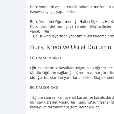
Büro yönetimi ve sekreterlik bölümü mezunları 
(sınavsız) geçiş yapabilirler.
Büro Yönetimi Öğretmenliği, Halkla İlişkiler, Halkla
Kurumları İşletmeciliği ve Yönetim Bilişim Sisteml
yapabilirler.
Çalıştıkları işyerinde yönetimin üst kademelerine
Burs, Kredi ve Ücret Durumu
EĞİTİM SÜRESİNCE
Eğitim süresince koşulları uygun olan öğrencile
Müdürlüğünün sağladığı öğrenim ve harç kredisin
olduğu burslardan yararlanabilirler. Staj dönemimd
EĞİTİM SONRASI
- Eğitim sonrası kamuya ait kurum ve kuruluşlard
657 sayılı Devlet Memurları Kanunu'nun Genel İd
katsayı ve tazminatlara göre ücret alırlar.