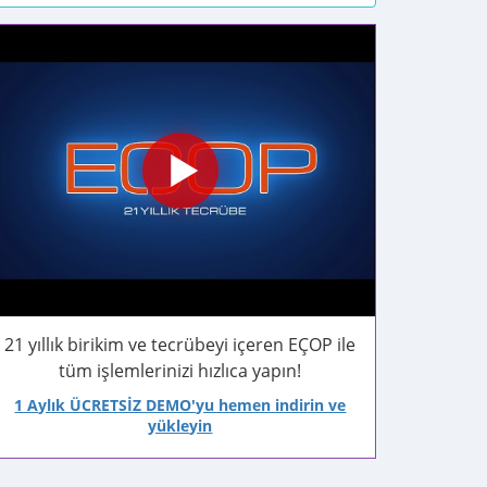
21 yıllık birikim ve tecrübeyi içeren EÇOP ile
tüm işlemlerinizi hızlıca yapın!
1 Aylık ÜCRETSİZ DEMO'yu hemen indirin ve
yükleyin