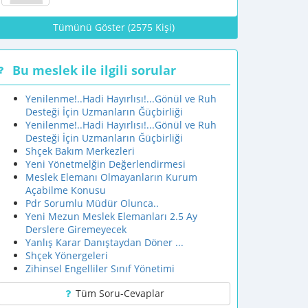
Tümünü Göster (2575 Kişi)
Bu meslek ile ilgili sorular
Yenilenme!..Hadi Hayırlısı!...Gönül ve Ruh
Desteği İçin Uzmanların Ğüçbirliği
Yenilenme!..Hadi Hayırlısı!...Gönül ve Ruh
Desteği İçin Uzmanların Ğüçbirliği
Shçek Bakım Merkezleri
Yeni Yönetmelğin Değerlendirmesi
Meslek Elemanı Olmayanların Kurum
Açabilme Konusu
Pdr Sorumlu Müdür Olunca..
Yeni Mezun Meslek Elemanları 2.5 Ay
Derslere Giremeyecek
Yanlış Karar Danıştaydan Döner ...
Shçek Yönergeleri
Zihinsel Engelliler Sınıf Yönetimi
Tüm Soru-Cevaplar