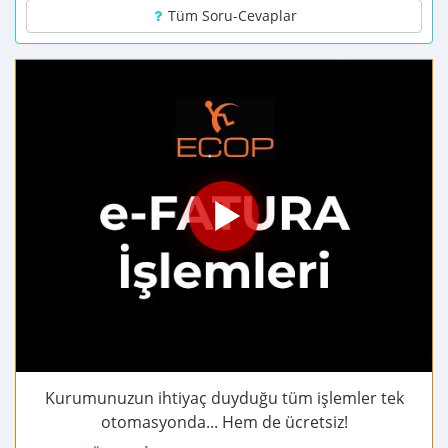
Tüm Soru-Cevaplar
Kurumunuzun ihtiyaç duyduğu tüm işlemler tek
otomasyonda... Hem de ücretsiz!