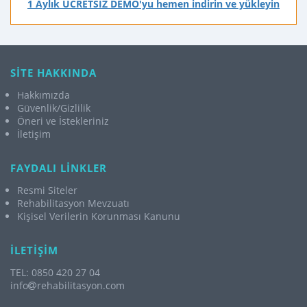
1 Aylık ÜCRETSİZ DEMO'yu hemen indirin ve yükleyin
SİTE HAKKINDA
Hakkımızda
Güvenlik/Gizlilik
Öneri ve İstekleriniz
İletişim
FAYDALI LİNKLER
Resmi Siteler
Rehabilitasyon Mevzuatı
Kişisel Verilerin Korunması Kanunu
İLETİŞİM
TEL: 0850 420 27 04
info
rehabilitasyon.com