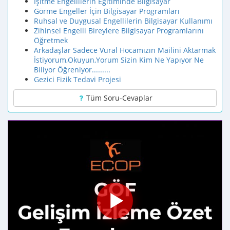
İşitme Engellilerin Eğitiminde Bilgisayar
Görme Engeller İçin Bilgisayar Programları
Ruhsal ve Duygusal Engellilerin Bilgisayar Kullanımı
Zihinsel Engelli Bireylere Bilgisayar Programlarını
Öğretmek
Arkadaşlar Sadece Vural Hocamızın Mailini Aktarmak
İstiyorum,Okuyun,Yorum Sizin Kim Ne Yapıyor Ne
Biliyor Öğreniyor.........
Gezici Fizik Tedavi Projesi
Tüm Soru-Cevaplar