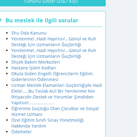
Tümünü Göster (2567 Kişi)
Bu meslek ile ilgili sorular
Shu Oda Kanunu
Yenilenme!..Hadi Hayırlısı!...Gönül ve Ruh
Desteği İçin Uzmanların Ğüçbirliği
Yenilenme!..Hadi Hayırlısı!...Gönül ve Ruh
Desteği İçin Uzmanların Ğüçbirliği
Shçek Bakım Merkezleri
Hastane İşlem Kodları
Okula Giden Engelli Öğrencilerin Eğitim
Giderlerinin Ödenmesi
Uzman Meslek Elamanları Güçbirliğiyle Hadi
Elele!.....Bu Taslak Acil Bir Yenilenme Nin
İhtiyacıdır.Destek ve Yorumlar Şimdiden
Yapılsın!.....................
Öğrenme Güçlüğü Olan Çocuklar ve Sosyal
Hizmet Uzmanı
Özel Eğitim Sınıfı Sınav Yönetmeliği
Hakkında Yardım
Ödemeler