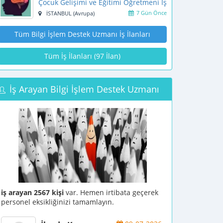
Çocuk Gelişimi ve Eğitimi Öğretmeni İş İlanı
7 Gün Önce
İSTANBUL (Avrupa)
Tüm Bilgi İşlem Destek Uzmanı İş İlanları
Tüm İş İlanları (97 İlan)
İş Arayan Bilgi İşlem Destek Uzmanı
iş arayan 2567 kişi
var. Hemen irtibata geçerek
personel eksikliğinizi tamamlayın.