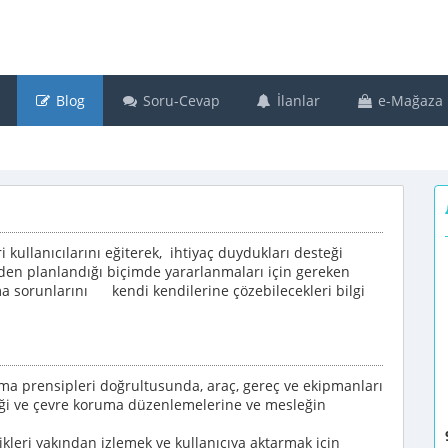
Blog
Soru-Cevap
İlanlar
e-Mağaza
i kullanıcılarını eğiterek, ihtiyaç duydukları desteği
nden planlandığı biçimde yararlanmaları için gereken
ama sorunlarını kendi kendilerine çözebilecekleri bilgi
şma prensipleri doğrultusunda, araç, gereç ve ekipmanları
enliği ve çevre koruma düzenlemelerine ve mesleğin
ikleri yakından izlemek ve kullanıcıya aktarmak için