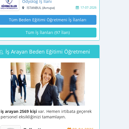
Odyolog İş İlanı
17-07-2026
İSTANBUL (Avrupa)
Tüm Beden Eğitimi Öğretmeni İş İlanları
Tüm İş İlanları (97 İlan)
İş Arayan Beden Eğitimi Öğretmeni
iş arayan 2569 kişi
var. Hemen irtibata geçerek
personel eksikliğinizi tamamlayın.