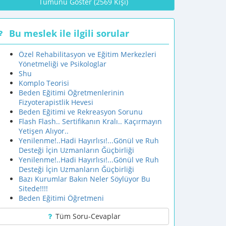
Tümünü Göster (2569 Kişi)
Bu meslek ile ilgili sorular
Özel Rehabilitasyon ve Eğitim Merkezleri
Yönetmeliği ve Psikologlar
Shu
Komplo Teorisi
Beden Eğitimi Öğretmenlerinin
Fizyoterapistlik Hevesi
Beden Eğitimi ve Rekreasyon Sorunu
Flash Flash.. Sertifikanın Kralı.. Kaçırmayın
Yetişen Alıyor..
Yenilenme!..Hadi Hayırlısı!...Gönül ve Ruh
Desteği İçin Uzmanların Ğüçbirliği
Yenilenme!..Hadi Hayırlısı!...Gönül ve Ruh
Desteği İçin Uzmanların Ğüçbirliği
Bazı Kurumlar Bakın Neler Söylüyor Bu
Sitede!!!!
Beden Eğitimi Öğretmeni
Tüm Soru-Cevaplar