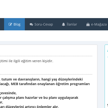
Blog
Soru-Cevap
İlanlar
e-Mağaza
mi ile ilgili eğitim veren kişidir.
ri, tutum ve davranışların, hangi yaş düzeylerindeki
ılacağı, MEB tarafından onaylanan öğretim programları
evesinde,
alışma planı hazırlar ve bu planı uygulayarak
ır,
ı düzeylerini artırıcı önlemler alır,