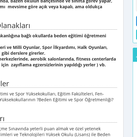
unda, bazen okulun bahçesinde ve sınıfta görev yapar,
tamı mevsime göre açık veya kapalı, ama oldukça
lanakları
anlığına bağlı okullarda beden eğitimi öğretmeni
i ve Milli Oyunlar, Spor İlkyardımı, Halk Oyunları,
ibi derslere girerler.
kezlerinde, aerobik salonlarında, fitness centerlarda
çin zayıflama egzersizlerinin yapıldığı yerler ) vb.
ler
timi ve Spor Yüksekokulları, Eğitim Fakülteleri, Fen-
si Yüksekokullarının ?Beden Eğitimi ve Spor Öğretmenliği?
rı
me Sınavında yeterli puan almak ve özel yetenek
imleri ve Teknolojileri Yüksek Okulu (Lisans) ile Beden