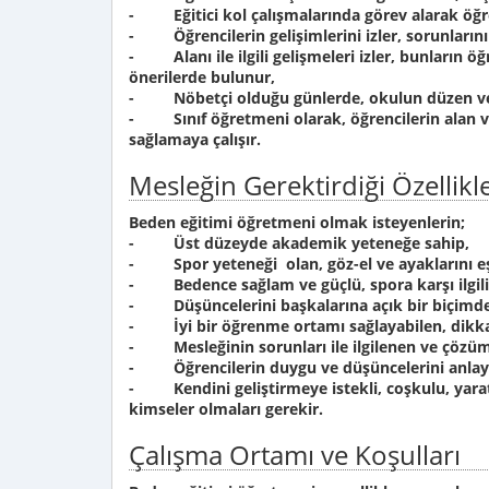
- Eğitici kol çalışmalarında görev alarak öğrenc
- Öğrencilerin gelişimlerini izler, sorunları
- Alanı ile ilgili gelişmeleri izler, bunların öğ
önerilerde bulunur,
- Nöbetçi olduğu günlerde, okulun düzen ve d
- Sınıf öğretmeni olarak, öğrencilerin alan ve 
sağlamaya çalışır.
Mesleğin Gerektirdiği Özellikl
Beden eğitimi öğretmeni olmak isteyenlerin;
- Üst düzeyde akademik yeteneğe sahip,
- Spor yeteneği olan, göz-el ve ayaklarını e
- Bedence sağlam ve güçlü, spora karşı ilgili 
- Düşüncelerini başkalarına açık bir biçimde
- İyi bir öğrenme ortamı sağlayabilen, dikkatl
- Mesleğinin sorunları ile ilgilenen ve çözüm 
- Öğrencilerin duygu ve düşüncelerini anlay
- Kendini geliştirmeye istekli, coşkulu, yarat
kimseler olmaları gerekir.
Çalışma Ortamı ve Koşulları