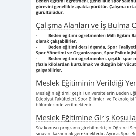
Beden eğitimi öğretmeni, genellikle spor salon
görevini genellikle ayakta yürütür. Çalışma or
gürültülüdür.
Çalışma Alanları ve İş Bulma O
- Beden eğitimi öğretmenleri Milli Eğitim Bak
olarak çalışabilirler.
- Beden eğitimi dersi dışında, Spor Faaliyetler
Spor Yönetimi ve Organizasyon, Spor Psikolojisi g
- Beden eğitimi öğretmenleri, çeşitli spor mer
(fazla kilolardan kurtulmak ve düzgün bir vücut i
çalışabilirler.
Meslek Eğitiminin Verildiği Yer
Mesleğin eğitimi; çeşitli üniversitelerin Beden Eği
Edebiyat Fakülteleri, Spor Bilimleri ve Teknoloji
bölümlerinde verilmektedir.
Meslek Eğitimine Giriş Koşulla
Söz konusu programa girebilmek için Öğrenci Seç
sınavını kazanmak gerekmektedir. Ayrıca, Spor Bil