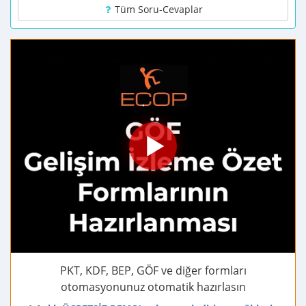
Tüm Soru-Cevaplar
PKT, KDF, BEP, GÖF ve diğer formları
otomasyonunuz otomatik hazırlasın