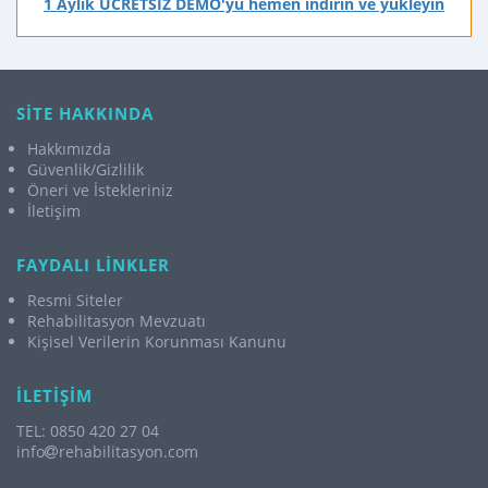
1 Aylık ÜCRETSİZ DEMO'yu hemen indirin ve yükleyin
SİTE HAKKINDA
Hakkımızda
Güvenlik/Gizlilik
Öneri ve İstekleriniz
İletişim
FAYDALI LİNKLER
Resmi Siteler
Rehabilitasyon Mevzuatı
Kişisel Verilerin Korunması Kanunu
İLETİŞİM
TEL: 0850 420 27 04
info
rehabilitasyon.com