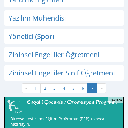
Yazılım Mühendisi
Yönetici (Spor)
Zihinsel Engelliler Öğretmeni
Zihinsel Engelliler Sınıf Öğretmeni
«
1
2
3
4
5
6
7
»
Bireysellleştirilmş Eğitim Proğramını(BEP) kolayca
hazırlayın.