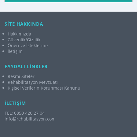
SİTE HAKKINDA
Hakkımızda
Güvenlik/Gizlilik
Öneri ve İstekleriniz
İletişim
FAYDALI LİNKLER
Resmi Siteler
Rehabilitasyon Mevzuatı
Kişisel Verilerin Korunması Kanunu
İLETİŞİM
TEL: 0850 420 27 04
info
rehabilitasyon.com