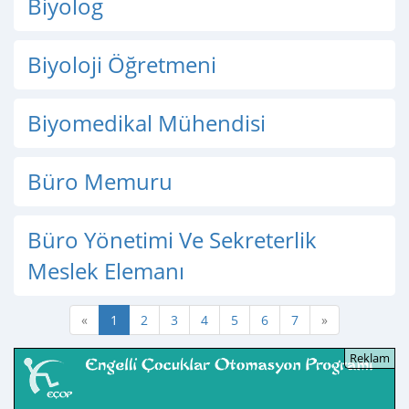
Biyolog
Biyoloji Öğretmeni
Biyomedikal Mühendisi
Büro Memuru
Büro Yönetimi Ve Sekreterlik
Meslek Elemanı
«
1
2
3
4
5
6
7
»