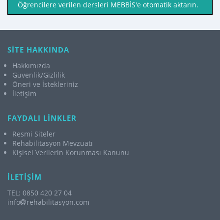
Öğrencilere verilen dersleri MEBBİS'e otomatik aktarın.
SİTE HAKKINDA
Hakkımızda
Güvenlik/Gizlilik
Öneri ve İstekleriniz
İletişim
FAYDALI LİNKLER
Resmi Siteler
Rehabilitasyon Mevzuatı
Kişisel Verilerin Korunması Kanunu
İLETİŞİM
TEL: 0850 420 27 04
info
rehabilitasyon.com