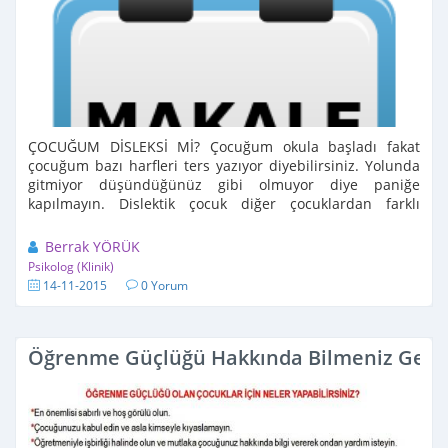
ÇOCUĞUM DİSLEKSİ Mİ? Çocuğum okula başladı fakat
çocuğum bazı harfleri ters yazıyor diyebilirsiniz. Yolunda
gitmiyor düşündüğünüz gibi olmuyor diye paniğe
kapılmayın. Dislektik çocuk diğer çocuklardan farklı
değildir tek fark ...
Berrak YÖRÜK
Psikolog (Klinik)
14-11-2015
0 Yorum
Öğrenme Güçlüğü Hakkında Bilmeniz Gere