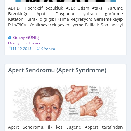
ADHD: Hiperaktif bozukluk ASD: Otizm Ataksi: Yürüme
Bozukluğu Apati: Duygudan yoksun görünme
Katatoni: Bırakıldığı gibi kalma Regresyon: Gerileme,kayıp
Pika/PICA: Yenilmeyecek şeyleri yeme Palilali: Son heceyi
tekrarlama Ekolali: Başka birinin ...
Güray GÜNEŞ
Özel Eğitim Uzmanı
11-12-2015
0 Yorum
Apert Sendromu (Apert Syndrome)
Apert Sendromu, ilk kez Eugene Appert tarafından