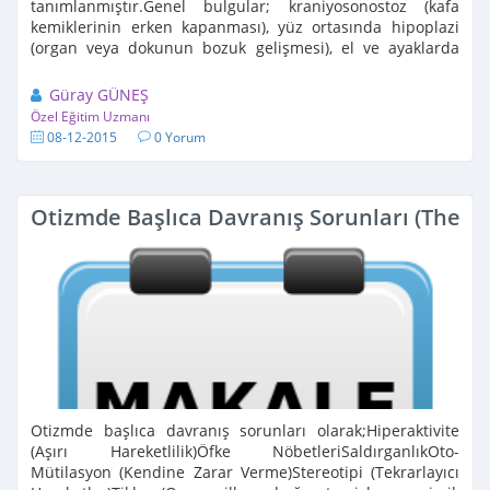
tanımlanmıştır.Genel bulgular; kraniyosonostoz (kafa
kemiklerinin erken kapanması), yüz ortasında hipoplazi
(organ veya dokunun bozuk gelişmesi), el ve ayaklarda
sindaktili (yapışık parmak), hafif veya orta/ağır zeka
geriliğidir. Bu ...
Güray GÜNEŞ
Özel Eğitim Uzmanı
08-12-2015
0 Yorum
Otizmde Başlıca Davranış Sorunları (The m
Otizmde başlıca davranış sorunları olarak;Hiperaktivite
(Aşırı Hareketlilik)Öfke NöbetleriSaldırganlıkOto-
Mütilasyon (Kendine Zarar Verme)Stereotipi (Tekrarlayıcı