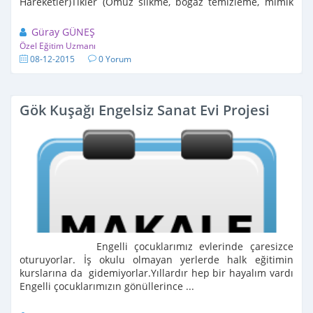
Hareketler)Tikler (Omuz silkme, boğaz temizleme, mimik
değiştirme)Bruksizm (Diş Gıcırdatma)Takıntılar ...
Güray GÜNEŞ
Özel Eğitim Uzmanı
08-12-2015
0 Yorum
Gök Kuşağı Engelsiz Sanat Evi Projesi
Engelli çocuklarımız evlerinde çaresizce
oturuyorlar. İş okulu olmayan yerlerde halk eğitimin
kurslarına da gidemiyorlar.Yıllardır hep bir hayalım vardı
Engelli çocuklarımızın gönüllerince ...