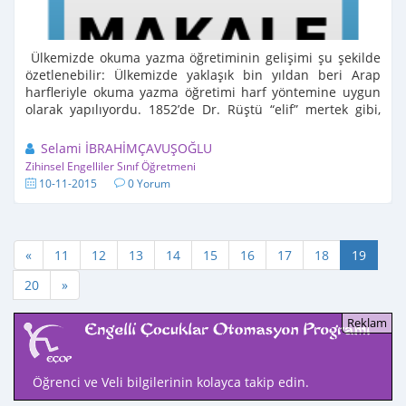
Ülkemizde okuma yazma öğretiminin gelişimi şu şekilde
özetlenebilir: Ülkemizde yaklaşık bin yıldan beri Arap
harfleriyle okuma yazma öğretimi harf yöntemine uygun
olarak yapılıyordu. 1852’de Dr. Rüştü “elif” mertek gibi,
“Be” ...
Selami İBRAHİMÇAVUŞOĞLU
Zihinsel Engelliler Sınıf Öğretmeni
10-11-2015
0 Yorum
«
11
12
13
14
15
16
17
18
19
20
»
Öğrenci ve Veli bilgilerinin kolayca takip edin.