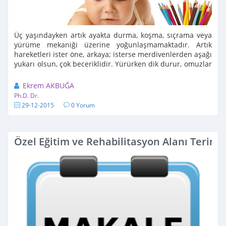
Üç yaşındayken artık ayakta durma, koşma, sıçrama veya
yürüme mekaniği üzerine yoğunlaşmamaktadır. Artık
hareketleri ister öne, arkaya; isterse merdivenlerden aşağı
yukarı olsun, çok beceriklidir. Yürürken dik durur, omuzlar
arkadadır ...
Ekrem AKBUĞA
Ph.D. Dr.
29-12-2015
0 Yorum
Özel Eğitim ve Rehabilitasyon Alanı Terimle