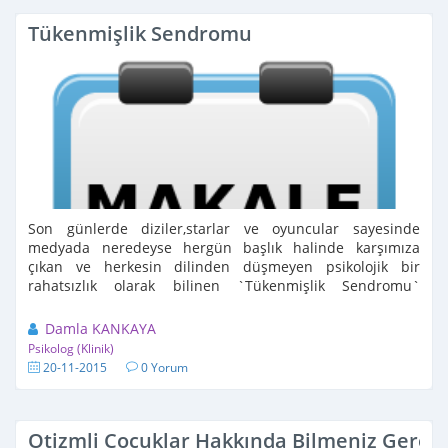
Tükenmişlik Sendromu
Son günlerde diziler,starlar ve oyuncular sayesinde
medyada neredeyse hergün başlık halinde karşımıza
çıkan ve herkesin dilinden düşmeyen psikolojik bir
rahatsızlık olarak bilinen `Tükenmişlik Sendromu`
var. Peki ya bu `Tükenmişlik Sendromu `nedir`, `tedavisi
...
Damla KANKAYA
Psikolog (Klinik)
20-11-2015
0 Yorum
Otizmli Çocuklar Hakkında Bilmeniz Gerek