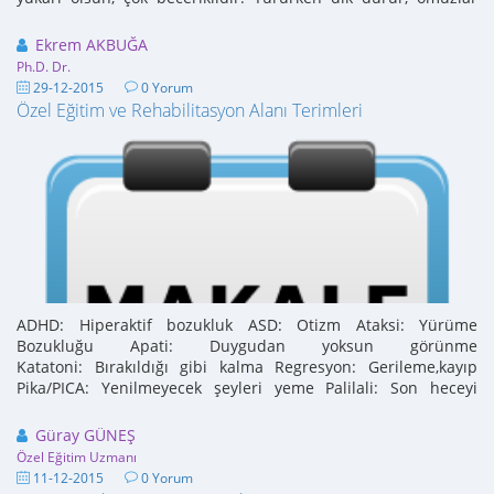
arkadadır ...
Ekrem AKBUĞA
Ph.D. Dr.
29-12-2015
0 Yorum
Özel Eğitim ve Rehabilitasyon Alanı Terimleri
ADHD: Hiperaktif bozukluk ASD: Otizm Ataksi: Yürüme
Bozukluğu Apati: Duygudan yoksun görünme
Katatoni: Bırakıldığı gibi kalma Regresyon: Gerileme,kayıp
Pika/PICA: Yenilmeyecek şeyleri yeme Palilali: Son heceyi
tekrarlama Ekolali: Başka birinin ...
Güray GÜNEŞ
Özel Eğitim Uzmanı
11-12-2015
0 Yorum