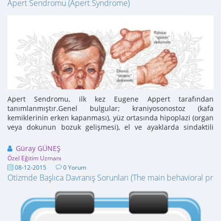
Apert Sendromu (Apert Syndrome)
Apert Sendromu, ilk kez Eugene Appert tarafından
tanımlanmıştır.Genel bulgular; kraniyosonostoz (kafa
kemiklerinin erken kapanması), yüz ortasında hipoplazi (organ
veya dokunun bozuk gelişmesi), el ve ayaklarda sindaktili
(yapışık parmak), hafif veya orta/ağır zeka geriliğidir. Bu ...
Güray GÜNEŞ
Özel Eğitim Uzmanı
08-12-2015
0 Yorum
Otizmde Başlıca Davranış Sorunları (The main behavioral pro