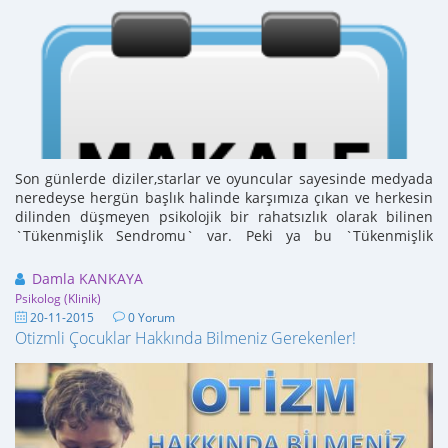
Son günlerde diziler,starlar ve oyuncular sayesinde medyada
neredeyse hergün başlık halinde karşımıza çıkan ve herkesin
dilinden düşmeyen psikolojik bir rahatsızlık olarak bilinen
`Tükenmişlik Sendromu` var. Peki ya bu `Tükenmişlik
Sendromu `nedir`, `tedavisi ...
Damla KANKAYA
Psikolog (Klinik)
20-11-2015
0 Yorum
Otizmli Çocuklar Hakkında Bilmeniz Gerekenler!