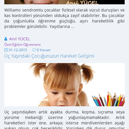
Williams sendromlu çocuklar fiziksel olarak vücut duruşları ve
kas kontrolleri yönünden oldukça zayıf olabilirler. Bu çocuklar
da çoğunlukla öğrenme güçlüğü, aşırı hareketlilik gibi
problemler görülebilir. Yaşıtlarına ...
Anıl YÜCEL
Özel Eğitim Öğretmeni
31-12-2015
0 Yorum
Üç Yaşındaki Çocuğunuzun Hareket Gelişimi
Üç yaşındayken artık ayakta durma, koşma, sıçrama veya
yürüme mekaniği üzerine yoğunlaşmamaktadır. Artık
hareketleri ister öne, arkaya; isterse merdivenlerden aşağı
yukarı olsun, çok beceriklidir. Yürürken dik durur, omuzlar