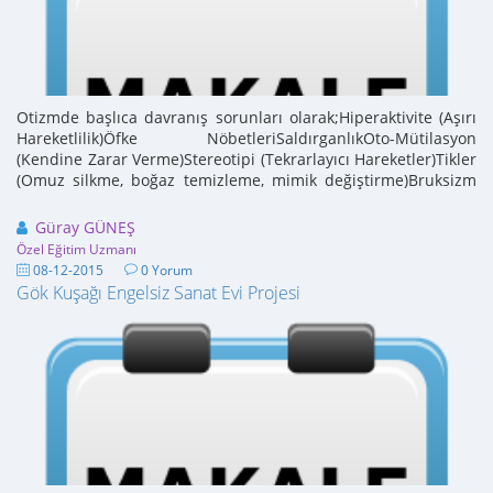
Otizmde başlıca davranış sorunları olarak;Hiperaktivite (Aşırı
Hareketlilik)Öfke NöbetleriSaldırganlıkOto-Mütilasyon
(Kendine Zarar Verme)Stereotipi (Tekrarlayıcı Hareketler)Tikler
(Omuz silkme, boğaz temizleme, mimik değiştirme)Bruksizm
(Diş Gıcırdatma)Takıntılar ...
Güray GÜNEŞ
Özel Eğitim Uzmanı
08-12-2015
0 Yorum
Gök Kuşağı Engelsiz Sanat Evi Projesi