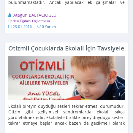
bulunmamaktadır. Ancak yapılacak ek çalışmalar ve
terapiler ile otizmin ortaya çıkardığı sorunları ...
Atagün BALTACIOĞLU
Beden Eğitimi Öğretmeni
23-01-2016
0 Yorum
Otizmli Çocuklarda Ekolali İçin Tavsiyeler?
Ekolali bireyin duyduğu sesleri tekrar etmesi durumudur.
Otizm gibi gelişimsel sendromlarda ekolali sıkça
görülebilmektedir. Ekolaliyle birlikte birey duyduğu sesleri
tekrar etmeye başlar ancak bazen de gecikmeli olarak
tekrar etme durumu ortaya çıkabilir. Örneğin ...