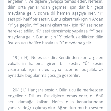
engellenir. Ve dişlere yavaşça temas eder. Nefesin,
dilin orta yanlarından geçmesi için dar bir geçit
meydana gelir, sonra dil hemen aşağıya iner. “Y”
sesi çok hafif bir sestir. Bunu çıkartmak için “İ A”dan
“Y” ye geçilir. “Y” sesini çıkartmak için “R” sesinden
hareket edilir. “R” sesi titreşimsiz yapılırsa “Y” sesi
meydana gelir. Bunun için “R” telaffuz edilirken dilin
üstten ucu hafifçe basılırsa “Y” meydana gelir.
19-) ( H): Nefes sesidir. Kendinden sonra gelen
vokallerin kalıbına giren bir sestir. “Ü” sesini
çıkartmak için nefes ayna üzerine boşaltılarak
aynadaki buğulanma çocuğa gösterilir.
20-) ( L) Hançere sesidir. Dilin ucu ile merkezden
engellenir. Dil ucu üst dişlere temas eder, dil önü
sert damağa kalkar. Nefes dilin kenarlarından
yanlara doğru çıkmış olur. Ağzın durumu bu sesten