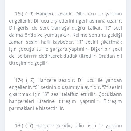
16-) ( R) Hançere sesidir. Dilin ucu ile yandan
engellenir. Dil ucu diş etlerinin geri kısmına uzanır.
Dil gerisi de sert damağa doğru kalkar. “R” sesi
daima önde ve yumuşaktır. Kelime sonuna geldiği
zaman sesini hafif kaybeder. “R” sesini çıkartmak
için çocuğa su ile gargara yaptırılır. Diğer bir şekil
de ise brrrrr dedirterek dudak titretilir. Oradan dil
titreşimine geçilir.
17-) ( Z) Hançere sesidir. Dil ucu ile yandan
engellenir. “S” sesinin oluşumuyla aynıdır. “Z” sesini
çıkartmak için “S” sesi telaffuz ettirilir. Çocukların
hançereleri üzerine titreşim yaptırılır. Titreşim
parmaklar ile hissettirilir.
18-) ( Y) Hançere sesidir, dilin üstü ile yandan