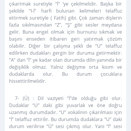
çıkartmak suretiyle “İ” ‘ye çekilmelidir. Başka bir
şekilde “I-İ” harfi bulunan kelimeleri telaffuz
ettirmek suretiyle ( Fatih) gibi. Çok zaman dişlerin
fazla sıkılmasından “Z”, “Ş” gibi sesler meydana
gelir. Buna engel olmak için burnunu sıkmak ve
başını enseden itibaren geri yatırmak çözüm
olabilir. Diğer bir çalışma şekli de “U” telaffuz
edilirken dudakları gergin bir duruma getirmektir.
“A” dan “İ” ye kadar olan durumda dilin yanında bir
değişiklik olmaz. Yalnız değişme orta kısım ve
dudaklarda olur. Bu durum çocuklara
hissettirilmelidir.
7- (Ü) : Dil vaziyeti “İ”de olduğu gibi olur.
Dudaklar “U” daki gibi yuvarlak ve öne doğru
uzanmış durumdadır. “U” vokalinin çıkarılması için
“İ” telaffuz ettirilir. Bu durumda dudaklara “U” daki
durum verilirse “Ü” sesi çıkmış olur. Yani “İ” sesi