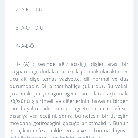
2- A-E İ-Ü
3- A-O Ö-Ü
4- A-E-Ö
1- (A) : sesinde ağız açıklığı, dişler arası bir
başparmağı, dudaklar arası iki parmak olacaktır. Dil
ucu ait dişe temas vaziyette, dil normal ve düz
durumdadır. Dil ortası hafifçe çukurdur. Bu vokali
çıkarmak için çocuğun ağzını tam olarak açtırmalı,
göğsünü şişirtmeli ve ciğerlerinin havasını birden
bire boşaltmalıdır. Burada öğretmen önce nefesin
dışarıya verileceğini, sonra bu nefesin bir titreşim
meydana getireceğini çocuğa anlatmalıdır. Bunun
için çıkan nefesin cilde teması ve dokunma duyusu