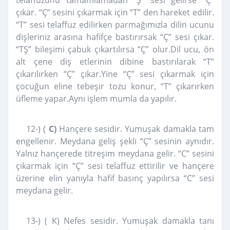
telaffuzunu tamamlamadan “Ş” sesi gelirse “Ç”
çıkar. “Ç” sesini çıkarmak için “T” den hareket edilir.
“T” sesi telaffuz edilirken parmağımızla dilin ucunu
dişleriniz arasına hafifçe bastırırsak “Ç” sesi çıkar.
“TŞ” bileşimi çabuk çıkartılırsa “Ç” olur.Dil ucu, ön
alt çene diş etlerinin dibine bastırılarak “T”
çıkarılırken “Ç” çıkar.Yine “Ç” sesi çıkarmak için
çocuğun eline tebeşir tozu konur, “T” çıkarırken
üfleme yapar.Aynı işlem mumla da yapılır.
12-) (
C)
Hançere sesidir. Yumuşak damakla tam
engellenir. Meydana geliş şekli “Ç” sesinin aynıdır.
Yalnız hançerede titreşim meydana gelir. “C” sesini
çıkarmak için “Ç” sesi telaffuz ettirilir ve hançere
üzerine elin yanıyla hafif basınç yapılırsa “C” sesi
meydana gelir.
13-) ( K) Nefes sesidir. Yumuşak damakla tanı