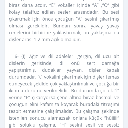
biraz daha azdır. “E” vokaller içinde “A” ,“O” gibi
kolay telaffuz edilen sesler arasındadır. Bu sesi
çıkartmak için önce çocuğun “A” sesini çıkartmış
olması gereklidir. Bundan sonra yavaş yavaş
çenelerini birbirine yaklaştırmalı, bu yaklaşma da
dişler arası 1-2 mm açık olmalıdır.
6
-
(İ):
Ağız ve dil adaleleri gergin, dil ucu alt
dişlerin gerisinde, dil önü sert damağa
yapıştırılmış, dudaklar yayvan, dişler kapalı
durumdadır. “t” vokalini çıkartmak için dişler temas
etmeyecek şekilde çok yaklaştırılmalı ve çocuğa bir
ıkınma durumu verilmelidir. Bu durumda çocuk “İ”
yerine “E” çıkarıyorsa çene altına biraz basmalı ve
çocuğun elini kafamıza koyarak buradaki titreşimi
tespit etmesine çalışılmalıdır. Bu çalışma şeklinde
istenilen sonucu alamazsak onlara küçük “hüiiiii”
gibi soluklu çalışma, “H” sesini sesli ve sessiz