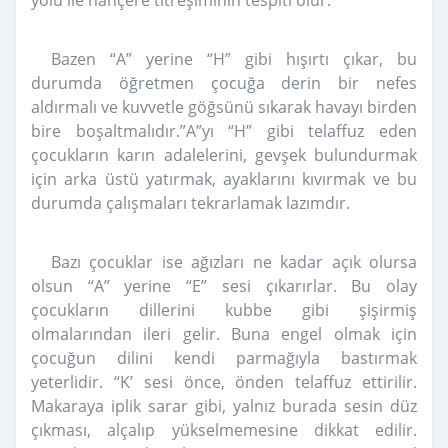
yolu ile hançere titreşiminin tespiti olur.
Bazen “A” yerine “H” gibi hışırtı çıkar, bu
durumda öğretmen çocuğa derin bir nefes
aldırmalı ve kuvvetle göğsünü sıkarak havayı birden
bire boşaltmalıdır.”A”yı “H” gibi telaffuz eden
çocukların karın adalelerini, gevşek bulundurmak
için arka üstü yatırmak, ayaklarını kıvırmak ve bu
durumda çalışmaları tekrarlamak lazımdır.
Bazı çocuklar ise ağızları ne kadar açık olursa
olsun “A” yerine “E” sesi çıkarırlar. Bu olay
çocukların dillerini kubbe gibi şişirmiş
olmalarından ileri gelir. Buna engel olmak için
çocuğun dilini kendi parmağıyla bastırmak
yeterlidir. “K’ sesi önce, önden telaffuz ettirilir.
Makaraya iplik sarar gibi, yalnız burada sesin düz
çıkması, alçalıp yükselmemesine dikkat edilir.