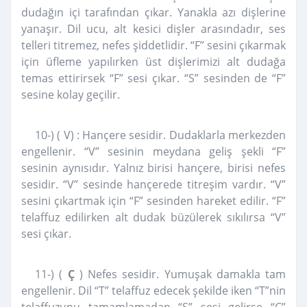
dudağın içi tarafından çıkar. Yanakla azı dişlerine
yanaşır. Dil ucu, alt kesici dişler arasındadır, ses
telleri titremez, nefes şiddetlidir. “F” sesini çıkarmak
için üfleme yapılırken üst dişlerimizi alt dudağa
temas ettirirsek “F” sesi çıkar. “S” sesinden de “F”
sesine kolay geçilir.
10-) ( V) : Hançere sesidir. Dudaklarla merkezden
engellenir. “V” sesinin meydana geliş şekli “F”
sesinin aynısıdır. Yalnız birisi hançere, birisi nefes
sesidir. “V” sesinde hançerede titreşim vardır. “V”
sesini çıkartmak için “F” sesinden hareket edilir. “F”
telaffuz edilirken alt dudak büzülerek sıkılırsa “V”
sesi çıkar.
11-) (
Ç
) Nefes sesidir. Yumuşak damakla tam
engellenir. Dil “T” telaffuz edecek şekilde iken “T”nin