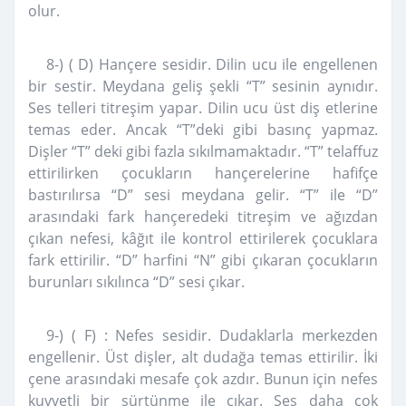
olur.
8-) ( D) Hançere sesidir. Dilin ucu ile engellenen
bir sestir. Meydana geliş şekli “T” sesinin aynıdır.
Ses telleri titreşim yapar. Dilin ucu üst diş etlerine
temas eder. Ancak “T”deki gibi basınç yapmaz.
Dişler “T” deki gibi fazla sıkılmamaktadır. “T” telaffuz
ettirilirken çocukların hançerelerine hafifçe
bastırılırsa “D” sesi meydana gelir. “T” ile “D”
arasındaki fark hançeredeki titreşim ve ağızdan
çıkan nefesi, kâğıt ile kontrol ettirilerek çocuklara
fark ettirilir. “D” harfini “N” gibi çıkaran çocukların
burunları sıkılınca “D” sesi çıkar.
9-) ( F) : Nefes sesidir. Dudaklarla merkezden
engellenir. Üst dişler, alt dudağa temas ettirilir. İki
çene arasındaki mesafe çok azdır. Bunun için nefes
kuvvetli bir sürtünme ile çıkar. Ses daha çok