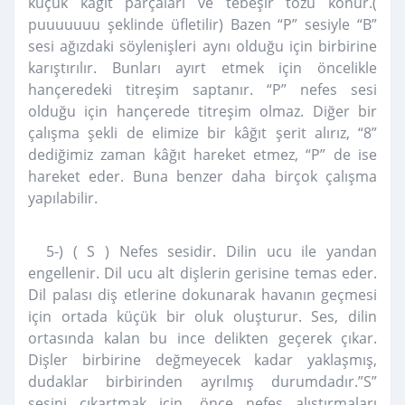
küçük kâğıt parçaları ve tebeşir tozu konur.(
puuuuuuu şeklinde üfletilir) Bazen “P” sesiyle “B”
sesi ağızdaki söylenişleri aynı olduğu için birbirine
karıştırılır. Bunları ayırt etmek için öncelikle
hançeredeki titreşim saptanır. “P” nefes sesi
olduğu için hançerede titreşim olmaz. Diğer bir
çalışma şekli de elimize bir kâğıt şerit alırız, “8”
dediğimiz zaman kâğıt hareket etmez, “P” de ise
hareket eder. Buna benzer daha birçok çalışma
yapılabilir.
5-) ( S ) Nefes sesidir. Dilin ucu ile yandan
engellenir. Dil ucu alt dişlerin gerisine temas eder.
Dil palası diş etlerine dokunarak havanın geçmesi
için ortada küçük bir oluk oluşturur. Ses, dilin
ortasında kalan bu ince delikten geçerek çıkar.
Dişler birbirine değmeyecek kadar yaklaşmış,
dudaklar birbirinden ayrılmış durumdadır.”S”
sesini çıkartmak için, önce nefes alıştırmaları