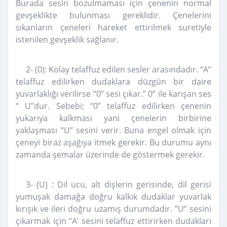
Burada sesin bozulmaması için çenenin normal
gevşeklikte bulunması gereklidir. Çenelerini
sıkanların çeneleri hareket ettirilmek suretiyle
istenilen gevşeklik sağlanır.
2- (0):
Kolay telaffuz edilen sesler arasındadır. “A”
telaffuz edilirken dudaklara düzgün bir daire
yuvarlaklığı verilirse “0” sesi çıkar.” 0” ile karışan ses
“ U”dur. Sebebi; “0” telaffuz edilirken çenenin
yukarıya kalkması yani çenelerin birbirine
yaklaşması “U” sesini verir. Buna engel olmak için
çeneyi biraz aşağıya itmek gerekir. Bu durumu aynı
zamanda şemalar üzerinde de göstermek gerekir.
3- (U) : Dil ucu, alt dişlerin gerisinde, dil gerisi
yumuşak damağa doğru kalkık dudaklar yuvarlak
kırışık ve ileri doğru uzamış durumdadır. ”U” sesini
çıkarmak için “A’ sesini telaffuz ettirirken dudakları