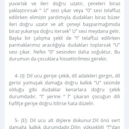
yuvarlak ve ileri doğru uzatır, çeneleri biraz
yaklaştırırsak “ U” sesi çıkar veya “0” sesi telaffuz
edilirken elimizin yardımıyla dudakları biraz büzer
ileri doğru uzatır ve alt çeneyi başparmağımızla
biraz yukarıya doğru itersek” U” sesi meydana gelir.
Başka bir çalışma şekli de “I” telaffuz edilirken
parmaklarımız aracılığıyla dudakları toplarsak “U”
sesi çıkar. Nefes “0” sesinden daha soğuktur. Bu
durumun da çocuklara hissettirilmesi gerekir.
4- (I): Dil ucu geriye çekik, dil adaleleri gergin, dil
gerisi yumuşak damağa doğru kalkık “U” sesinde
olduğu gibi dudaklar kenarlara doğru çekik
durumdadır. “I” yerine “ İ” çıkaran çocuğun dili
hafifçe geriye doğru itilirse hata düzelir.
5- (E): Dil ucu alt dişlere dokunur.Dil önü sert
damağa kalkık durumdadır.Dilin yüksekliği “İ”’dan