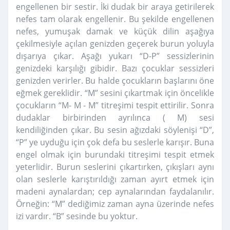
engellenen bir sestir. İki dudak bir araya getirilerek
nefes tam olarak engellenir. Bu şekilde engellenen
nefes, yumuşak damak ve küçük dilin aşağıya
çekilmesiyle açılan genizden geçerek burun yoluyla
dışarıya çıkar. Aşağı yukarı “D-P” sessizlerinin
genizdeki karşılığı gibidir. Bazı çocuklar sessizleri
genizden verirler. Bu halde çocukların başlarını öne
eğmek gereklidir. “M” sesini çıkartmak için öncelikle
çocukların “M- M - M” titreşimi tespit ettirilir. Sonra
dudaklar birbirinden ayrılınca ( M) sesi
kendiliğinden çıkar. Bu sesin ağızdaki söylenişi “D”,
“P” ye uyduğu için çok defa bu seslerle karışır. Buna
engel olmak için burundaki titreşimi tespit etmek
yeterlidir. Burun seslerini çıkartırken, çıkışları aynı
olan seslerle karıştırıldığı zaman ayırt etmek için
madeni aynalardan; cep aynalarından faydalanılır.
Örneğin: “M” dediğimiz zaman ayna üzerinde nefes
izi vardır. “B” sesinde bu yoktur.