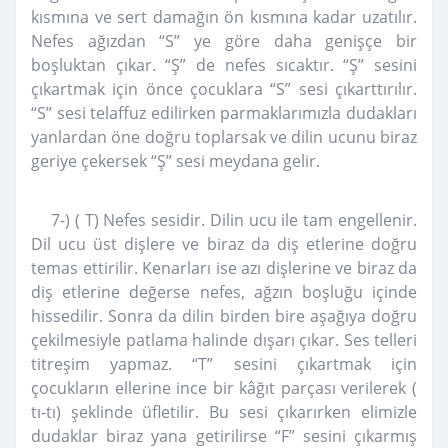
kısmına ve sert damağın ön kısmına kadar uzatılır.
Nefes ağızdan “S” ye göre daha genişçe bir
boşluktan çıkar. “Ş” de nefes sıcaktır. “Ş” sesini
çıkartmak için önce çocuklara “S” sesi çıkarttırılır.
“S” sesi telaffuz edilirken parmaklarımızla dudakları
yanlardan öne doğru toplarsak ve dilin ucunu biraz
geriye çekersek “Ş” sesi meydana gelir.
7-) ( T) Nefes sesidir. Dilin ucu ile tam engellenir.
Dil ucu üst dişlere ve biraz da diş etlerine doğru
temas ettirilir. Kenarları ise azı dişlerine ve biraz da
diş etlerine değerse nefes, ağzın boşluğu içinde
hissedilir. Sonra da dilin birden bire aşağıya doğru
çekilmesiyle patlama halinde dışarı çıkar. Ses telleri
titreşim yapmaz. “T” sesini çıkartmak için
çocukların ellerine ince bir kâğıt parçası verilerek (
tı-tı) şeklinde üfletilir. Bu sesi çıkarırken elimizle
dudaklar biraz yana getirilirse “F” sesini çıkarmış