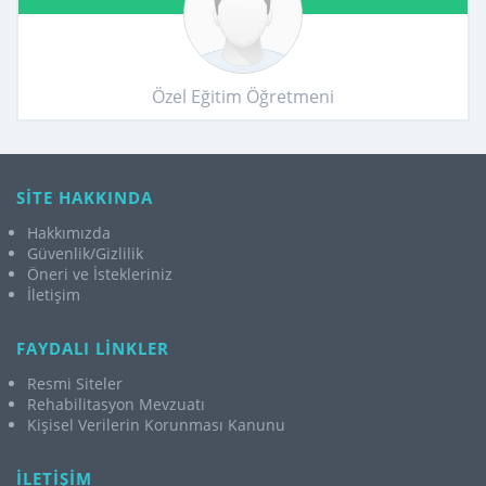
Özel Eğitim Öğretmeni
SİTE HAKKINDA
Hakkımızda
Güvenlik/Gizlilik
Öneri ve İstekleriniz
İletişim
FAYDALI LİNKLER
Resmi Siteler
Rehabilitasyon Mevzuatı
Kişisel Verilerin Korunması Kanunu
İLETİŞİM