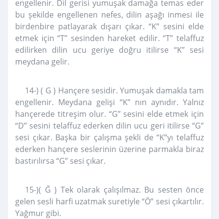
engellenir. Dil gerisi yumuşak damağa temas eder
bu şekilde engellenen nefes, dilin aşağı inmesi ile
birdenbire patlayarak dışarı çıkar. “K” sesini elde
etmek için “T” sesinden hareket edilir. “T” telaffuz
edilirken dilin ucu geriye doğru itilirse “K” sesi
meydana gelir.
14-) ( G ) Hançere sesidir. Yumuşak damakla tam
engellenir. Meydana gelişi “K” nın aynıdır. Yalnız
hançerede titreşim olur. “G” sesini elde etmek için
“D” sesini telaffuz ederken dilin ucu geri itilirse “G”
sesi çıkar. Başka bir çalışma şekli de “K”yı telaffuz
ederken hançere seslerinin üzerine parmakla biraz
bastırılırsa “G” sesi çıkar.
15-)( Ğ ) Tek olarak çalışılmaz. Bu sesten önce
gelen sesli harfi uzatmak suretiyle “Ö” sesi çıkartılır.
Yağmur gibi.