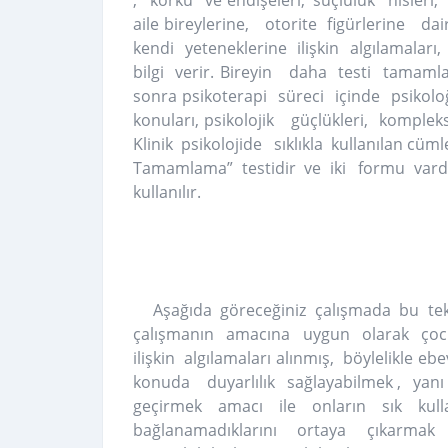
aile bireylerine, otorite figürlerine da
kendi yeteneklerine ilişkin algılamalar
bilgi verir. Bireyin daha testi tamam
sonra psikoterapi süreci içinde psikol
konuları, psikolojik güçlükleri, komple
Klinik psikolojide sıklıkla kullanılan c
Tamamlama” testidir ve iki formu vardır.
kullanılır.
Aşağıda göreceğiniz çalışmada bu tekni
çalışmanın amacına uygun olarak ço
ilişkin algılamaları alınmış, böylelikle 
konuda duyarlılık sağlayabilmek , yan
geçirmek amacı ile onların sık kull
bağlanamadıklarını ortaya çıkarmak 