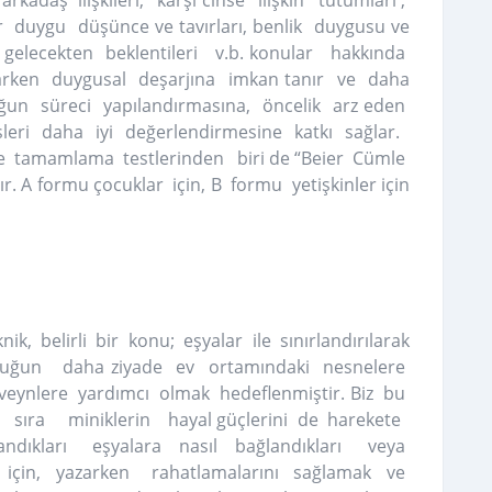
ir duygu düşünce ve tavırları, benlik duygusu ve
ı, gelecekten beklentileri v.b. konular hakkında
larken duygusal deşarjına imkan tanır ve daha
oğun süreci yapılandırmasına, öncelik arz eden
ksleri daha iyi değerlendirmesine katkı sağlar.
ümle tamamlama testlerinden biri de “Beier Cümle
 A formu çocuklar için, B formu yetişkinler için
k, belirli bir konu; eşyalar ile sınırlandırılarak
cuğun daha ziyade ev ortamındaki nesnelere
ebeveynlere yardımcı olmak hedeflenmiştir. Biz bu
ı sıra miniklerin hayal güçlerini de harekete
andıkları eşyalara nasıl bağlandıkları veya
için, yazarken rahatlamalarını sağlamak ve