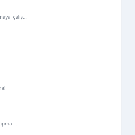
maya çalış…
ma!
yapma …