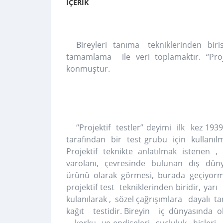
İÇERİK
Bireyleri tanıma tekniklerinden biris
tamamlama ile veri toplamaktır. “Pr
konmuştur.
“Projektif testler” deyimi ilk kez 19
tarafından bir test grubu için kullanıl
Projektif teknikte anlatılmak istenen
varolanı, çevresinde bulunan dış düny
ürünü olarak görmesi, burada geçiyorm
projektif test tekniklerinden biridir, y
kulanılarak , sözel çağrışımlara dayalı t
kağıt testidir. Bireyin iç dünyasında olup
, korku ve endişeleri, suçluluk hisleri, a