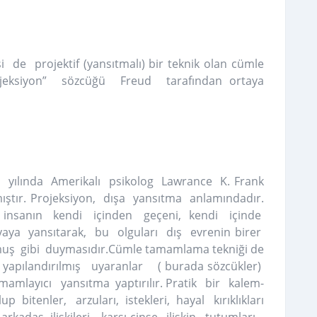
i de projektif (yansıtmalı) bir teknik olan cümle
ojeksiyon” sözcüğü Freud tarafından ortaya
39 yılında Amerikalı psikolog Lawrance K. Frank
mıştır. Projeksiyon, dışa yansıtma anlamındadır.
 , insanın kendi içinden geçeni, kendi içinde
aya yansıtarak, bu olguları dış evrenin birer
uş gibi duymasıdır.Cümle tamamlama tekniği de
arı yapılandırılmış uyaranlar ( burada sözcükler)
amamlayıcı yansıtma yaptırılır. Pratik bir kalem-
 bitenler, arzuları, istekleri, hayal kırıklıkları
rkadaş ilişkileri, karşı cinse ilişkin tutumları ,