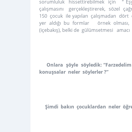
sorumluluk hissettirebilmek için “ 
çalışmasını gerçekleştirerek, sözel ça
150 çocuk ile yapılan çalışmadan dört ol
yer aldığı bu formlar örnek olması, bi
(içebakış), belki de gülümsetmesi amac
Onlara şöyle söyledik: “Farzedeli
konuşsalar neler söylerler ?”
Şimdi bakın çocuklardan neler öğren