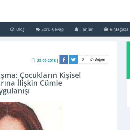
Blog
Soru-Cevap
İlanlar
e-Mağaza
0
Beğen
25-09-2018 |
lışma: Çocukların Kişisel
rına İlişkin Cümle
gulanışı