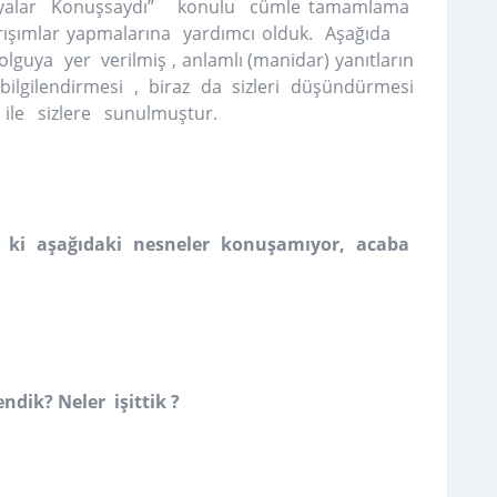
Eşyalar Konuşsaydı” konulu cümle tamamlama
ğrışımlar yapmalarına yardımcı olduk. Aşağıda
guya yer verilmiş , anlamlı (manidar) yanıtların
lgilendirmesi , biraz da sizleri düşündürmesi
ı ile sizlere sunulmuştur.
m ki aşağıdaki nesneler konuşamıyor, acaba
dik? Neler işittik ?