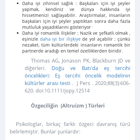
Daha iyi zihinsel sağlık
: Başkaları için iyi şeyler
yapmak, kendiniz ve dünya hakkında iyi
hissetmenizi sağlayabilir. Araştırmalar, insanların
başkaları için iyi şeyler yaptıktan sonra daha fazla
.
mutluluk yaşadıklarını gösteriyor
Daha iyi romantik ilişkiler
: Nazik ve şefkatli olmak ,
eşinizle
daha iyi bir ilişkiye
de yol açabilir ; çünkü
nezaket, tüm kültürlerdeki insanların romantik bir
partnerde aradığı en temel özelliklerden biridir.
Thomas AG, Jonason PK, Blackburn JD ve
diğerleri.
Doğu ve Batı'da eş tercihi
öncelikleri: Eş tercihi öncelik modelinin
kültürler arası testi
.
J Pers
. 2020;88(3):606-
620. doi:10.1111/jopy.12514
Özgeciliğin (
Altruizm ) Türleri
Psikologlar, birkaç farklı özgeci davranış türü
belirlemiştir. Bunlar şunlardır: