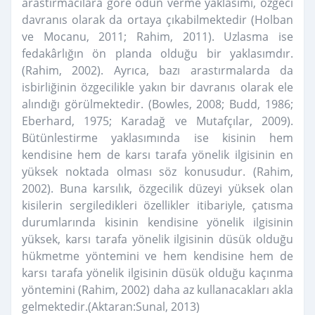
ara
s
tırmacılara göre ödün verme yakla
s
ımı, özgeci
davranı
s
olarak da ortaya çıkabilmektedir (Holban
ve Mocanu, 2011; Rahim, 2011). Uzla
s
ma ise
fedakârlı
ğ
ın ön planda oldu
ğ
u bir yakla
s
ımdır.
(Rahim, 2002). Ayrıca, bazı ara
s
tırmalarda da
i
s
birli
ğ
inin özgecilikle yakın bir davranı
s
olarak ele
alındı
ğ
ı görülmektedir. (Bowles, 2008; Budd, 1986;
Eberhard, 1975; Karada
ğ
ve Mutafçılar, 2009).
Bütünle
s
tirme yakla
s
ımında ise ki
s
inin hem
kendisine hem de kar
s
ı tarafa yönelik ilgisinin en
yüksek noktada olması söz konusudur. (Rahim,
2002). Buna kar
s
ılık, özgecilik düzeyi yüksek olan
ki
s
ilerin sergiledikleri özellikler itibariyle, çatı
s
ma
durumlarında ki
s
inin kendisine yönelik ilgisinin
yüksek, kar
s
ı tarafa yönelik ilgisinin dü
s
ük oldu
ğ
u
hükmetme yöntemini ve hem kendisine hem de
kar
s
ı tarafa yönelik ilgisinin dü
s
ük oldu
ğ
u kaçınma
yöntemini (Rahim, 2002) daha az kullanacakları akla
gelmektedir.(Aktaran:Sunal, 2013)