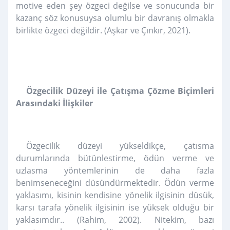
motive eden şey özgeci değilse ve sonucunda bir
kazanç
söz konusuysa olumlu bir davranış olmakla
birlikte özgeci değildir. (Aşkar ve Çınkır, 2021).
Özgecilik Düzeyi ile Çatışma Çözme Biçimleri
Arasındaki İlişkiler
Özgecilik düzeyi yükseldikçe, çatı
s
ma
durumlarında bütünle
s
tirme, ödün verme ve
uzla
s
ma
yöntemlerinin de daha fazla
benimsenece
ğ
ini dü
s
ündürmektedir. Ödün verme
yakla
s
ımı, ki
s
inin kendisine yönelik ilgisinin dü
s
ük,
kar
s
ı tarafa yönelik ilgisinin ise yüksek oldu
ğ
u bir
yakla
s
ımdır.. (Rahim, 2002). Nitekim, bazı