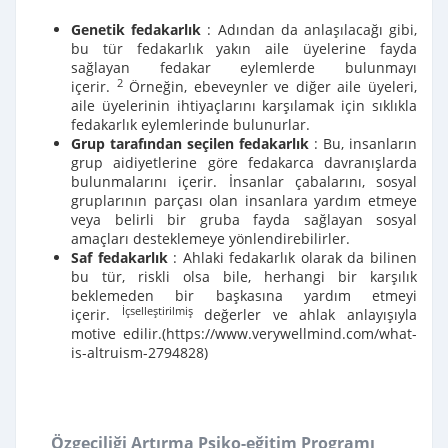
Genetik fedakarlık
: Adından da anlaşılacağı gibi,
bu tür fedakarlık yakın aile üyelerine fayda
sağlayan fedakar eylemlerde bulunmayı
2
içerir.
Örneğin, ebeveynler ve diğer aile üyeleri,
aile üyelerinin ihtiyaçlarını karşılamak için sıklıkla
fedakarlık eylemlerinde bulunurlar.
Grup tarafından seçilen fedakarlık
: Bu, insanların
grup aidiyetlerine göre fedakarca davranışlarda
bulunmalarını içerir. İnsanlar çabalarını, sosyal
gruplarının parçası olan insanlara yardım etmeye
veya belirli bir gruba fayda sağlayan sosyal
amaçları desteklemeye yönlendirebilirler.
Saf fedakarlık
: Ahlaki fedakarlık olarak da bilinen
bu tür, riskli olsa bile, herhangi bir karşılık
beklemeden bir başkasına yardım etmeyi
İçselleştirilmiş
içerir.
değerler ve ahlak anlayışıyla
motive edilir.(
https://www.verywellmind.com/what-
is-altruism-2794828)
Özgeciliği Artırma Psiko-eğitim Programı