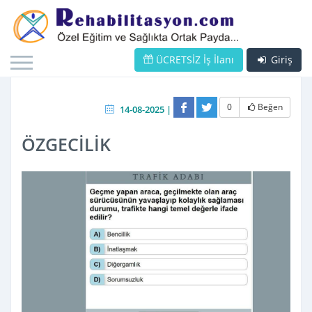
ÜCRETSİZ İş İlanı
Giriş
0
Beğen
14-08-2025 |
ÖZGECİLİK