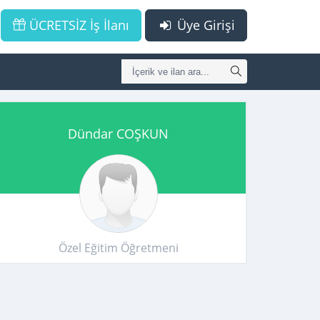
ÜCRETSİZ İş İlanı
Üye Girişi
Dündar COŞKUN
Özel Eğitim Öğretmeni