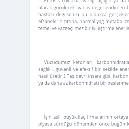
Ketosis çoklukla, varlığı açlığın ya da
olarak görülerek, yanlış değerlendirilen 
hastası değilseniz) bu oldukça gerçekle
efsanelerin zıttına, normal yağ metaboliz
temel ve vazgeçilmez bir iyileştirme enerjis
Vücudumuz ketonları, karbonhidratl
sağlıklı, güvenli ve efektif bir şekilde en
nasıl üretir ? Taş devri insanı gibi, karb
ya da daha az karbonhidrat) bir beslenme 
İşin aslı, büyük ilaç firmalarının ortaya
piyasa sürdüğü dönemden önce bugün ket