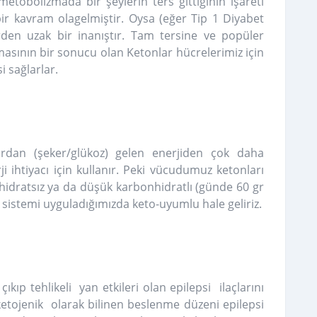
 metobolizmada bir şeylerin ters gittiğinin işareti
bir kavram olagelmiştir. Oysa (eğer Tip 1 Diyabet
rden uzak bir inanıştır. Tam tersine ve popüler
masının bir sonucu olan Ketonlar hücrelerimiz için
i sağlarlar.
ardan (şeker/glükoz) gelen enerjiden çok daha
erji ihtiyacı için kullanır. Peki vücudumuz ketonları
onhidratsız ya da düşük karbonhidratlı (günde 60 gr
sistemi uyguladığımızda keto-uyumlu hale geliriz.
 çıkıp tehlikeli yan etkileri olan epilepsi ilaçlarını
ojenik olarak bilinen beslenme düzeni epilepsi