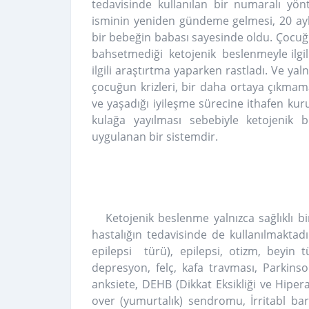
tedavisinde kullanılan bir numaralı yö
isminin yeniden gündeme gelmesi, 20 aylık
bir bebeğin babası sayesinde oldu. Çocuğ
bahsetmediği ketojenik beslenmeyle ilgili
ilgili araştırtma yaparken rastladı. Ve ya
çocuğun krizleri, bir daha ortaya çıkmam
ve yaşadığı iyileşme sürecine ithafen kuru
kulağa yayılması sebebiyle ketojenik
uygulanan bir sistemdir.
Ketojenik beslenme yalnızca sağlıklı 
hastalığın tedavisinde de kullanılmaktadı
epilepsi türü), epilepsi, otizm, beyin t
depresyon, felç, kafa travması, Parkinson
anksiete, DEHB (Dikkat Eksikliği ve Hipera
over (yumurtalık) sendromu, İrritabl b