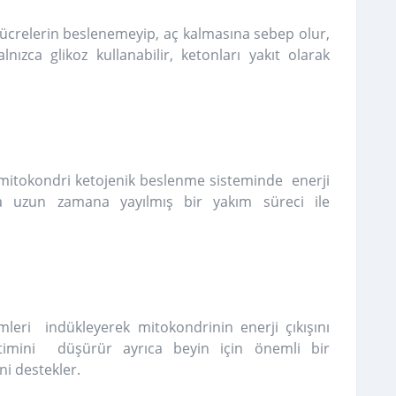
i hücrelerin beslenemeyip, aç kalmasına sebep olur,
nızca glikoz kullanabilir, ketonları yakıt olarak
 mitokondri ketojenik beslenme sisteminde enerji
aha uzun zamana yayılmış bir yakım süreci ile
leri indükleyerek mitokondrinin enerji çıkışını
üretimini düşürür ayrıca beyin için önemli bir
i destekler.