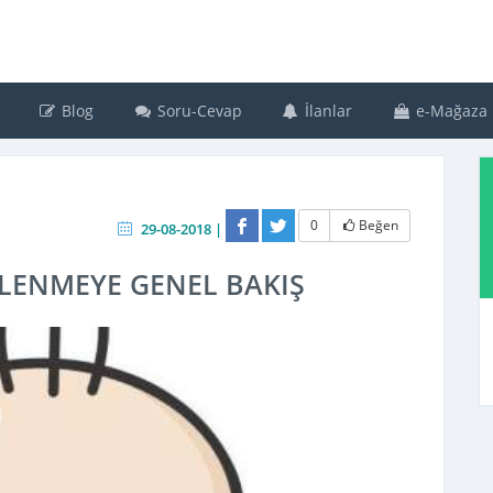
Blog
Soru-Cevap
İlanlar
e-Mağaza
0
Beğen
29-08-2018 |
SLENMEYE GENEL BAKIŞ