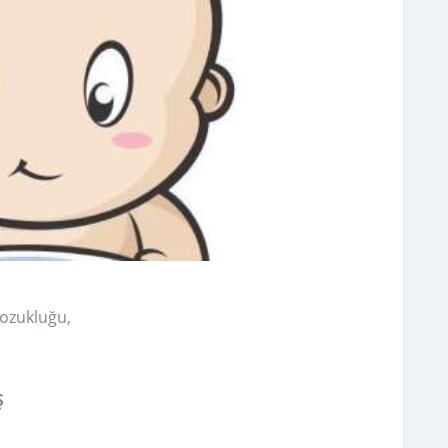
Bozukluğu,
Ş