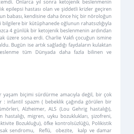
ntemdi. Onlarca yıl sonra ketojenik beslenmenin
 epilepsi hastası olan ve şiddetli krizler geçiren
un babası, kendisine daha önce hiç bir nöroloğun
 bilgilere bir kütüphanede oğlunun rahatsızlığıyla
lnızca 4 günlük bir ketojenik beslenmenin ardından
ak üzere sona erdi. Charlie Vakfı çocuğun ismine
ldu. Bugün ise artık sağladığı faydaların kulaktan
 beslenme tüm Dünyada daha fazla bilinen ve
bir yaşam biçimi sürdürme amacıyla değil, bir çok
r : infantil spazm ( bebeklik çağında görülen bir
ümörleri, Alzheimer, ALS (Lou Gehrig hastalığı),
 hastalığı, migren, uyku bozuklukları, şizofreni,
ktivite Bozukluğu), öfke kontrolsüzlüğü, Polikistik
arsak sendromu, Reflü, obezite, kalp ve damar