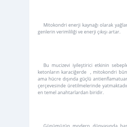
Mitokondri enerji kaynağı olarak yağları 
genlerin verimliliği ve enerji çıkışı artar.
Bu mucizevi iyileştirici etkinin sebe
ketonların karaciğerde , mitokondri büny
ama hücre dışında güçlü antienflamatuar 
çerçevesinde üretilmelerinde yatmaktad
en temel anahtarlardan biridir.
Günümüzün modern dünyasında başlıc