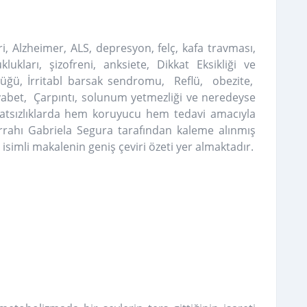
i, Alzheimer, ALS, depresyon, felç, kafa travması,
ukları, şizofreni, anksiete, Dikkat Eksikliği ve
zlüğü, İrritabl barsak sendromu, Reflü, obezite,
iyabet, Çarpıntı, solunum yetmezliği ve neredeyse
ahatsızlıklarda hem koruyucu hem tedavi amacıyla
 cerrahı Gabriela Segura tarafından kaleme alınmış
isimli makalenin geniş çeviri özeti yer almaktadır.