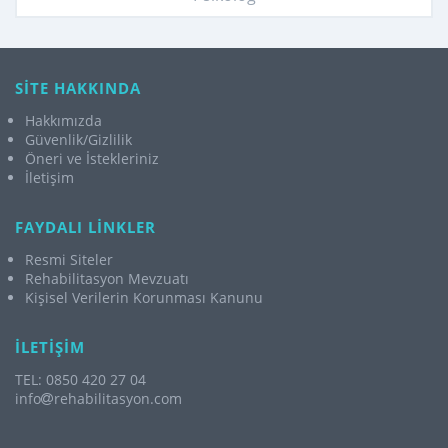
SİTE HAKKINDA
Hakkımızda
Güvenlik/Gizlilik
Öneri ve İstekleriniz
İletişim
FAYDALI LİNKLER
Resmi Siteler
Rehabilitasyon Mevzuatı
Kişisel Verilerin Korunması Kanunu
İLETİŞİM
TEL: 0850 420 27 04
info
rehabilitasyon.com