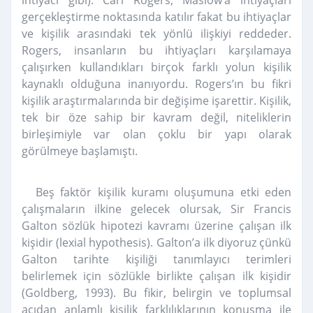
ihtiyacı gibi). Carl Rogers, Maslow’a ihtiyaçları
gerçekleştirme noktasında katılır fakat bu ihtiyaçlar
ve kişilik arasındaki tek yönlü ilişkiyi reddeder.
Rogers, insanların bu ihtiyaçları karşılamaya
çalışırken kullandıkları birçok farklı yolun kişilik
kaynaklı olduğuna inanıyordu. Rogers’ın bu fikri
kişilik araştırmalarında bir değişime işarettir. Kişilik,
tek bir öze sahip bir kavram değil, niteliklerin
birleşimiyle var olan çoklu bir yapı olarak
görülmeye başlamıştı.
Beş faktör kişilik kuramı oluşumuna etki eden
çalışmaların ilkine gelecek olursak, Sir Francis
Galton sözlük hipotezi kavramı üzerine çalışan ilk
kişidir (lexial hypothesis). Galton’a ilk diyoruz çünkü
Galton tarihte kişiliği tanımlayıcı terimleri
belirlemek için sözlükle birlikte çalışan ilk kişidir
(Goldberg, 1993). Bu fikir, belirgin ve toplumsal
açıdan anlamlı kişilik farklılıklarının konuşma ile