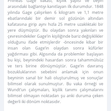
Phineas Gage vakası, kişilik yapısı ve beyin
arasındaki bağlantıyı kanıtlayan ilk durumdur. 1848
yılında Gage çalışırken 6 kilogram ve 1,1 metre
ebatlarındaki bir demir sol gözünün altından
kafatasına girip aynı hızla 25 metre uzaklıktaki bir
yere düşmüştür. Bu olaydan sonra yakınları ve
çevresindekiler Gage’in kişiliğinde bariz değişiklikler
olduğunu ifade etmişlerdir -öncesinde kibar bir
insan olan Gage’in olaydan sonra küfürler
yağdırması gibi. Algısında da problemler başlayan
bu kişi, beynindeki hasardan sonra tahammülsüz
ve ters birine dönüşmüştür. Gage’in davranış
bozukluklarının sebebini anlamak için onun
beyninin sanal bir hali oluşturulmuş ve sonuçlar
bilimsel olarak sunulmuştur. Bu vaka örneği ve
Wundt’un çalışmaları, kişilik tanımı çalışmalarını
bilimsel olmayan noktadan şu anki duruma çeken
değerli iki dönüm noktasıdır.