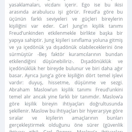
yasaklamaları, vicdanı içerir. Ego ise bu ikisi
arasında arabulucu işi görür. Freud’a göre bu
üçünün farklı seviyeleri ve güçleri bireylerin
kişiliğini var eder. Carl Jung’ın kişilik tanımı
Freud’unkinden etkilenmekle birlikte başka bir
yapıya sahiptir. Jung kişileri sınıflama yoluna gitmiş
ve ya içedönük ya dışadönük olabileceklerini öne
sürmüştür -Beş faktör kuramcılarının bundan
etkilendiğini düşünebiliriz-. Dışadönüklük ve
içedönüklük her bireyde bulunur ve biri daha ağır
basar. Ayrıca Jung’a göre kişiliğin dört temel işlevi
vardır: duyuş, hissetme, düşünme ve sezgi.
Abraham Maslow’un kişilik tanımı Freud’unkini
temel alır ancak yine farklı bir tanımdır. Maslow’a
göre kişilik bireyin ihtiyaçları doğrultusunda
şekillenir. Maslow bu ihtiyaçları bir hiyerarşiye göre
sıralar ve kişilerin amaçlarının bunları
gerçekleştirmek olduğunu öne sürer (güvenlik