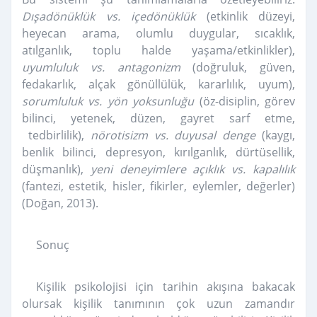
Dışadönüklük vs. içedönüklük
(etkinlik düzeyi,
heyecan arama, olumlu duygular, sıcaklık,
atılganlık, toplu halde yaşama/etkinlikler),
uyumluluk vs. antagonizm
(doğruluk, güven,
fedakarlık, alçak gönüllülük, kararlılık, uyum),
sorumluluk vs. yön yoksunluğu
(öz-disiplin, görev
bilinci, yetenek, düzen, gayret sarf etme,
tedbirlilik),
nörotisizm vs. duyusal denge
(kaygı,
benlik bilinci, depresyon, kırılganlık, dürtüsellik,
düşmanlık),
yeni deneyimlere açıklık vs. kapalılık
(fantezi, estetik, hisler, fikirler, eylemler, değerler)
(Doğan, 2013).
Sonuç
Kişilik psikolojisi için tarihin akışına bakacak
olursak kişilik tanımının çok uzun zamandır