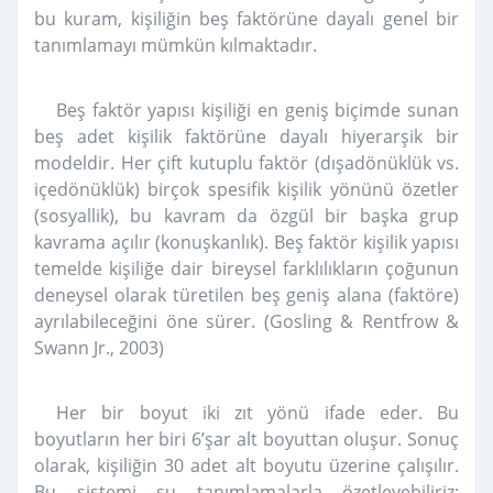
bu kuram, kişiliğin beş faktörüne dayalı genel bir
tanımlamayı mümkün kılmaktadır.
Beş faktör yapısı kişiliği en geniş biçimde sunan
beş adet kişilik faktörüne dayalı hiyerarşik bir
modeldir. Her çift kutuplu faktör (dışadönüklük vs.
içedönüklük) birçok spesifik kişilik yönünü özetler
(sosyallik), bu kavram da özgül bir başka grup
kavrama açılır (konuşkanlık). Beş faktör kişilik yapısı
temelde kişiliğe dair bireysel farklılıkların çoğunun
deneysel olarak türetilen beş geniş alana (faktöre)
ayrılabileceğini öne sürer. (Gosling & Rentfrow &
Swann Jr., 2003)
Her bir boyut iki zıt yönü ifade eder. Bu
boyutların her biri 6’şar alt boyuttan oluşur. Sonuç
olarak, kişiliğin 30 adet alt boyutu üzerine çalışılır.
Bu sistemi şu tanımlamalarla özetleyebiliriz: