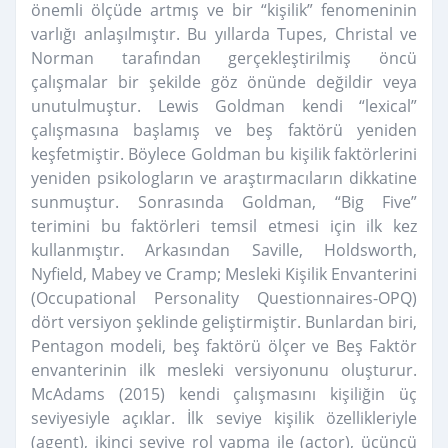
önemli ölçüde artmış ve bir “kişilik” fenomeninin
varlığı anlaşılmıştır. Bu yıllarda Tupes, Christal ve
Norman tarafından gerçekleştirilmiş öncü
çalışmalar bir şekilde göz önünde değildir veya
unutulmuştur. Lewis Goldman kendi “lexical”
çalışmasına başlamış ve beş faktörü yeniden
keşfetmiştir. Böylece Goldman bu kişilik faktörlerini
yeniden psikologların ve araştırmacıların dikkatine
sunmuştur. Sonrasında Goldman, “Big Five”
terimini bu faktörleri temsil etmesi için ilk kez
kullanmıştır. Arkasından Saville, Holdsworth,
Nyfield, Mabey ve Cramp; Mesleki Kişilik Envanterini
(Occupational Personality Questionnaires-OPQ)
dört versiyon şeklinde geliştirmiştir. Bunlardan biri,
Pentagon modeli, beş faktörü ölçer ve Beş Faktör
envanterinin ilk mesleki versiyonunu oluşturur.
McAdams (2015) kendi çalışmasını kişiliğin üç
seviyesiyle açıklar. İlk seviye kişilik özellikleriyle
(agent), ikinci seviye rol yapma ile (actor), üçüncü