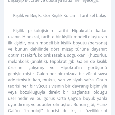
başlayıp McCrae ve Costa’ya kadar ilerleyeceğiz.
Kişilik ve Beş Faktör Kişilik Kuramı: Tarihsel bakış
Kişilik psikolojisinin tarihi Hipokrat’a kadar
uzanır. Hipokrat, tarihte bir kişilik modeli oluşturan
ilk kişidir, onun modeli bir kişilik boyutu (persona)
ve bunun dahilinde dört mizaç türüne dayanır:
optimist (aktif), kolorik (asabi), soğukkanlı (huzurlu),
melankolik (analitik). Hipokrat gibi Galen de kişilik
üzerine çalışmış ve Hipokrat’ın görüşünü
genişletmiştir. Galen her bir mizaca bir vücut sıvısı
addetmiştir: kan, mukus, sarı ve siyah safra. Onun
teorisi her bir vücut sıvısının bir davranış biçimiyle
veya bozukluğuyla direkt bir bağlantısı olduğu
üzerinedir ve bu görüş Orta Çağ’da büyük yankı
uyandırmış ve popüler olmuştur. Bunun gibi, Franz
Gall’ın “frenoloji” teorisi de kişilik özelliklerini