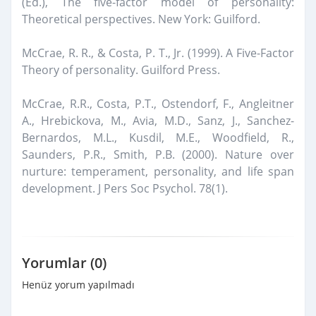
(Ed.), The five-factor model of personality:
Theoretical perspectives. New York: Guilford.
McCrae, R. R., & Costa, P. T., Jr. (1999). A Five-Factor
Theory of personality. Guilford Press.
McCrae, R.R., Costa, P.T., Ostendorf, F., Angleitner
A., Hrebickova, M., Avia, M.D., Sanz, J., Sanchez-
Bernardos, M.L., Kusdil, M.E., Woodfield, R.,
Saunders, P.R., Smith, P.B. (2000). Nature over
nurture: temperament, personality, and life span
development. J Pers Soc Psychol. 78(1).
Yorumlar (0)
Henüz yorum yapılmadı