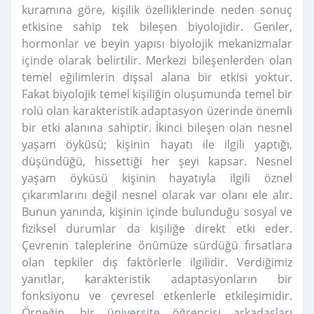
kuramına göre, kişilik özelliklerinde neden sonuç
etkisine sahip tek bileşen biyolojidir. Genler,
hormonlar ve beyin yapısı biyolojik mekanizmalar
içinde olarak belirtilir. Merkezi bileşenlerden olan
temel eğilimlerin dışsal alana bir etkisi yoktur.
Fakat biyolojik temel kişiliğin oluşumunda temel bir
rolü olan karakteristik adaptasyon üzerinde önemli
bir etki alanına sahiptir. İkinci bileşen olan nesnel
yaşam öyküsü; kişinin hayatı ile ilgili yaptığı,
düşündüğü, hissettiği her şeyi kapsar. Nesnel
yaşam öyküsü kişinin hayatıyla ilgili öznel
çıkarımlarını değil nesnel olarak var olanı ele alır.
Bunun yanında, kişinin içinde bulunduğu sosyal ve
fiziksel durumlar da kişiliğe direkt etki eder.
Çevrenin taleplerine önümüze sürdüğü fırsatlara
olan tepkiler dış faktörlerle ilgilidir. Verdiğimiz
yanıtlar, karakteristik adaptasyonların bir
fonksiyonu ve çevresel etkenlerle etkileşimidir.
Örneğin, bir üniversite öğrencisi arkadaşları