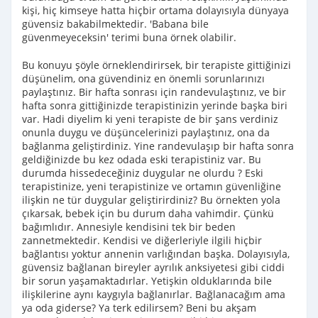
kişi, hiç kimseye hatta hiçbir ortama dolayısıyla dünyaya
güvensiz bakabilmektedir. 'Babana bile
güvenmeyeceksin' terimi buna örnek olabilir.
Bu konuyu şöyle örneklendirirsek, bir terapiste gittiğinizi
düşünelim, ona güvendiniz en önemli sorunlarınızı
paylaştınız. Bir hafta sonrası için randevulaştınız, ve bir
hafta sonra gittiğinizde terapistinizin yerinde başka biri
var. Hadi diyelim ki yeni terapiste de bir şans verdiniz
onunla duygu ve düşüncelerinizi paylaştınız, ona da
bağlanma geliştirdiniz. Yine randevulaşıp bir hafta sonra
geldiğinizde bu kez odada eski terapistiniz var. Bu
durumda hissedeceğiniz duygular ne olurdu ? Eski
terapistinize, yeni terapistinize ve ortamın güvenliğine
ilişkin ne tür duygular geliştirirdiniz? Bu örnekten yola
çıkarsak, bebek için bu durum daha vahimdir. Çünkü
bağımlıdır. Annesiyle kendisini tek bir beden
zannetmektedir. Kendisi ve diğerleriyle ilgili hiçbir
bağlantısı yoktur annenin varlığından başka. Dolayısıyla,
güvensiz bağlanan bireyler ayrılık anksiyetesi gibi ciddi
bir sorun yaşamaktadırlar. Yetişkin olduklarında bile
ilişkilerine aynı kaygıyla bağlanırlar. Bağlanacağım ama
ya oda giderse? Ya terk edilirsem? Beni bu akşam