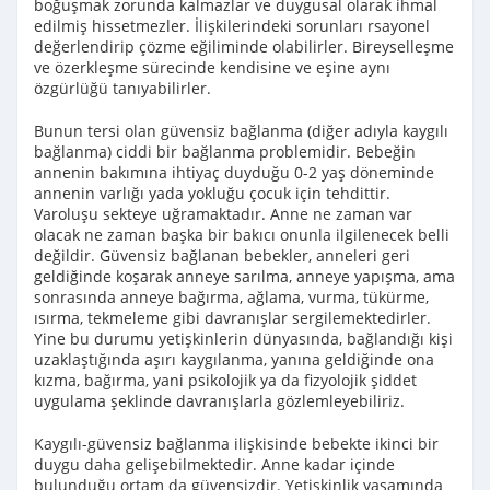
boğuşmak zorunda kalmazlar ve duygusal olarak ihmal
edilmiş hissetmezler. İlişkilerindeki sorunları rsayonel
değerlendirip çözme eğiliminde olabilirler. Bireyselleşme
ve özerkleşme sürecinde kendisine ve eşine aynı
özgürlüğü tanıyabilirler.
Bunun tersi olan güvensiz bağlanma (diğer adıyla kaygılı
bağlanma) ciddi bir bağlanma problemidir. Bebeğin
annenin bakımına ihtiyaç duyduğu 0-2 yaş döneminde
annenin varlığı yada yokluğu çocuk için tehdittir.
Varoluşu sekteye uğramaktadır. Anne ne zaman var
olacak ne zaman başka bir bakıcı onunla ilgilenecek belli
değildir. Güvensiz bağlanan bebekler, anneleri geri
geldiğinde koşarak anneye sarılma, anneye yapışma, ama
sonrasında anneye bağırma, ağlama, vurma, tükürme,
ısırma, tekmeleme gibi davranışlar sergilemektedirler.
Yine bu durumu yetişkinlerin dünyasında, bağlandığı kişi
uzaklaştığında aşırı kaygılanma, yanına geldiğinde ona
kızma, bağırma, yani psikolojik ya da fizyolojik şiddet
uygulama şeklinde davranışlarla gözlemleyebiliriz.
Kaygılı-güvensiz bağlanma ilişkisinde bebekte ikinci bir
duygu daha gelişebilmektedir. Anne kadar içinde
bulunduğu ortam da güvensizdir. Yetişkinlik yaşamında