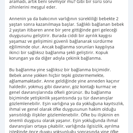
aramadı, artık beni sevmiyor mu? Gibi bir sürü soru
zihinlerini meşgul eder.
Annenin ya da bakıcının varlığının sürekliliği bebekte 2
yaştan sonra kazanılmaya başlar. Sağlıklı bağlanan bebek
2 yaştan itibaren anne bir yere gittiğinde geri geleceği
duygusunu geliştirir. Burada ciddi bir ayrılık kaygısı
yaşamaz ve gelişimini güvenli bağlanarak sürdürme
eğiliminde olur. Ancak bağlanma sorunları kaygılıysa
ikinci bir sağlıksız bağlanma şekli geliştirir. Kopuk
korungan ya da diğer adıyla çekinik bağlanma.
Bu bağlanma yine sağlıksız bir bağlanma biçimidir.
Bebek anne yokken hiçbir tepki göstermemekte,
ağlamamaktadır. Anne geldiğinde yine anneden kaçınır
haldedir, yokmuş gibi davranır, göz kontağı kurmaz ve
genel davranışlarında öfkeli görünür. Bu bağlanma
biçiminde yetişkinlik yaşantısında şu tür davranışlar
gözlemlenebilir. Eşin varlığına ya da yokluğuna kayıtsızlık,
ihmal ve genel olarak öfke duygusunun hakim olduğu
yansıtıldığı ilişkiler gözlemlenebilir. Öfke bu ilişkinin en
önemli duygusu olarak yaşanır. Eşin yokluğunda ihmal
davranışları ortaya çıkabilir, varlığında ilgisizlik, ayrılma
isteğinde önce duygu yoksunluğu sonrasında yine öfke