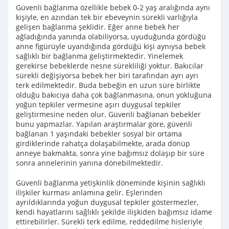
Güvenli bağlanma özellikle bebek 0-2 yaş aralığında aynı
kişiyle, en azından tek bir ebeveynin sürekli varlığıyla
gelişen bağlanma şeklidir. Eğer anne bebek her
ağladığında yanında olabiliyorsa, uyuduğunda gördüğü
anne figürüyle uyandığında gördüğü kişi aynıysa bebek
sağlıklı bir bağlanma geliştirmektedir. Yinelemek
gerekirse bebeklerde nesne sürekliliği yoktur. Bakıcılar
sürekli değişiyorsa bebek her biri tarafından ayrı ayrı
terk edilmektedir. Buda bebeğin en uzun süre birlikte
olduğu bakıcıya daha çok bağlanmasına, onun yokluğuna
yoğun tepkiler vermesine aşırı duygusal tepkiler
geliştirmesine neden olur. Güvenli bağlanan bebekler
bunu yapmazlar. Yapılan araştırmalar göre, güvenli
bağlanan 1 yaşındaki bebekler sosyal bir ortama
girdiklerinde rahatça dolaşabilmekte, arada dönüp
anneye bakmakta, sonra yine bağımsız dolaşıp bir süre
sonra annelerinin yanına dönebilmektedir.
Güvenli bağlanma yetişkinlik döneminde kişinin sağlıklı
ilişkiler kurması anlamına gelir. Eşlerinden
ayrıldıklarında yoğun duygusal tepkiler göstermezler,
kendi hayatlarını sağlıklı şekilde ilişkiden bağımsız idame
ettirebilirler. Sürekli terk edilme, reddedilme hisleriyle