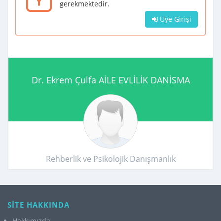
gerekmektedir.
Üye Girişi
Dr. Ekrem Çulfa AİLE EVLİLİK DANİSMA
Rehberlik ve Psikolojik Danışmanlık
SİTE HAKKINDA
Hakkımızda