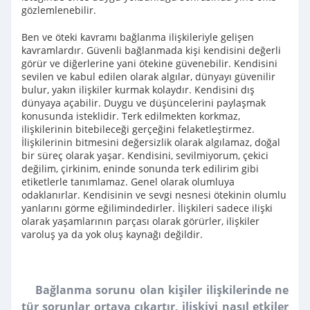
gözlemlenebilir.
Ben ve öteki kavramı bağlanma ilişkileriyle gelişen
kavramlardır. Güvenli bağlanmada kişi kendisini değerli
görür ve diğerlerine yani ötekine güvenebilir. Kendisini
sevilen ve kabul edilen olarak algılar, dünyayı güvenilir
bulur, yakın ilişkiler kurmak kolaydır. Kendisini dış
dünyaya açabilir. Duygu ve düşüncelerini paylaşmak
konusunda isteklidir. Terk edilmekten korkmaz,
ilişkilerinin bitebileceği gerçeğini felaketleştirmez.
İlişkilerinin bitmesini değersizlik olarak algılamaz, doğal
bir süreç olarak yaşar. Kendisini, sevilmiyorum, çekici
değilim, çirkinim, eninde sonunda terk edilirim gibi
etiketlerle tanımlamaz. Genel olarak olumluya
odaklanırlar. Kendisinin ve sevgi nesnesi ötekinin olumlu
yanlarını görme eğilimindedirler. İlişkileri sadece ilişki
olarak yaşamlarının parçası olarak görürler, ilişkiler
varoluş ya da yok oluş kaynağı değildir.
Bağlanma sorunu olan kişiler ilişkilerinde ne
tür sorunlar ortaya çıkartır, ilişkiyi nasıl etkiler