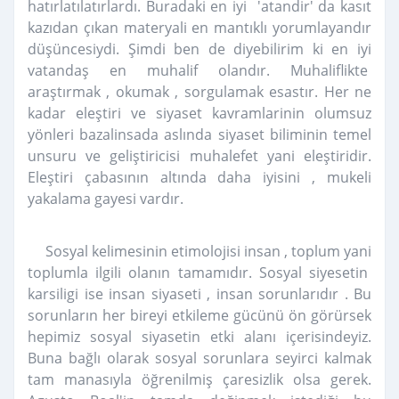
hatırlatılatırlardı. Buradaki en iyi 'atandir' da kasıt
kazıdan çıkan materyali en mantıklı yorumlayandır
düşüncesiydi. Şimdi ben de diyebilirim ki en iyi
vatandaş en muhalif olandır. Muhaliflikte
araştırmak , okumak , sorgulamak esastır. Her ne
kadar eleştiri ve siyaset kavramlarinin olumsuz
yönleri bazalinsada aslında siyaset biliminin temel
unsuru ve geliştiricisi muhalefet yani eleştiridir.
Eleştiri çabasının altında daha iyisini , mukeli
yakalama gayesi vardır.
Sosyal kelimesinin etimolojisi insan , toplum yani
toplumla ilgili olanın tamamıdır. Sosyal siyesetin
karsiligi ise insan siyaseti , insan sorunlarıdır . Bu
sorunların her bireyi etkileme gücünü ön görürsek
hepimiz sosyal siyasetin etki alanı içerisindeyiz.
Buna bağlı olarak sosyal sorunlara seyirci kalmak
tam manasıyla öğrenilmiş çaresizlik olsa gerek.