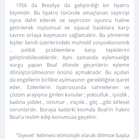
1956 da Brezilya da geliştirdiği bir tiyatro
biçimidir. Bu tiyatro türünde amaçlanan seyirciyi
oyna dahil ederek ve seyircinin oyuncu haline
getirilerek toplumsal ve siyasal baskılara karşı
tavrını ortaya koymasını sağlamaktır. Bu yöntemle
kişiler kendi üzerlerindeki muhtelif sosyoekonomik
, politik problemlere karşı tepkilerini
geliştirebileceklerdir. Aynı zamanda eylemseliğe
vurgu yapan Boal zihinde geçenlerin eyleme
dönüştürülmesinin önünü açmaktadır. Bu açıdan
da engellerin birlikte aşılmasının gerekliliğine işaret
eder. Ezilenlerin tiyatrosunda sahnelenen ve
çözüm arayışına girilen konular ; yoksulluk , işsizlik ,
kadına şiddet , istismar , ırkçılık , göç ...gibi kitlesel
sorunlardır. Buraya kadarki kısımda Boal'in hakıni
Boal'a teslim edip konumuza geçelim.
"Siyeset' kelimesi etimolojik olarak dilimize başka