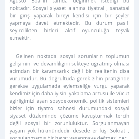
Agusto Boal'in tamda değinmek istediği bu
noktadır. Sosyal siyaset alanına tiyatral , sanatsal
bir giriş yaparak bireyi kendisi için bir şeyler
yapmaya davet etmektedir. Bu durum pasif
seyircilikten bizleri aktif oyunculuğa teşvik
etmektir.
Gelinen noktada sosyal sorunların toplumun
gelişimini ve devamliligini sekteye uğratmış olması
acimdan bir karamsarlık değil bir realitenin disa
vurumudur. Bu doğrultuda gerek zihin pratiğinde
gerekse uygulamada eylemseliğe vurgu yaparak
kendimiz için daha iyisini yakalama arzusu ile vücut
agirligimizi aşan sosyoekonomik, politik sistemleri
bizler için tiyatro sahnesi durumundaki sosyal
siyaset düzleminde çözüme kavuşturmak tercih
değil sosyal bir zorunluluktur. Sorgulanmayan
yaşam yok hükmündedir desede er kişi Sokrat ;
sorgulanmamış bir hayat yaşanmaya değmez" der .