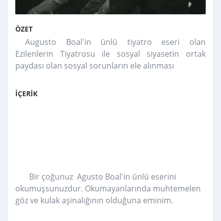
ÖZET
Augusto Boal'in ünlü tiyatro eseri olan
Ezilenlerin Tiyatrosu ile sosyal siyasetin ortak
paydası olan sosyal sorunların ele alınması
İÇERİK
Bir çoğunuz Agusto Boal'in ünlü eserini
okumuşsunuzdur. Okumayanlarında muhtemelen
göz ve kulak aşinalığının olduğuna eminim.