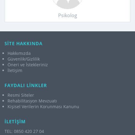
Psikolog
SİTE HAKKINDA
Hakkımızda
Güvenlik/Gizlilik
Öneri ve İstekleriniz
İletişim
FAYDALI LİNKLER
Resmi Siteler
Rehabilitasyon Mevzuatı
Kişisel Verilerin Korunması Kanunu
İLETİŞİM
TEL: 0850 420 27 04