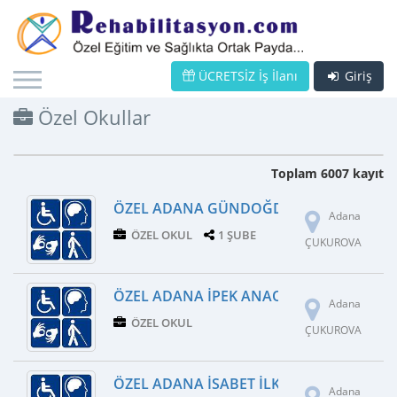
ÜCRETSİZ İş İlanı
Giriş
Özel Okullar
Toplam 6007 kayıt
ÖZEL ADANA GÜNDOĞDU ANADOLU LISE
Adana
ÖZEL OKUL
1 ŞUBE
ÇUKUROVA
ÖZEL ADANA İPEK ANAOKULU
Adana
ÖZEL OKUL
ÇUKUROVA
ÖZEL ADANA İSABET İLKOKULU
Adana