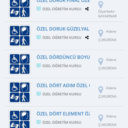
ÖZEL DORUK FINAL ÖZEL ÖĞRETIM KUR
ÖZEL ÖĞRETIM KURSU
1 ŞUBE
Diyarbakır
KAYAPINAR
ÖZEL DORUK GÜZELYALI ÖZEL ÖĞRETIM
Adana
ÖZEL ÖĞRETIM KURSU
1 ŞUBE
ÇUKUROVA
ÖZEL DÖRDÜNCÜ BOYUT ÖZEL ÖĞRETIM
Adana
ÖZEL ÖĞRETIM KURSU
ÇUKUROVA
ÖZEL DÖRT ADIM ÖZEL ÖĞRETIM KURSU
Adana
ÖZEL ÖĞRETIM KURSU
ÇUKUROVA
ÖZEL DÖRT ELEMENT ÖZEL ÖĞRETIM KU
Adana
ÖZEL ÖĞRETIM KURSU
ÇUKUROVA