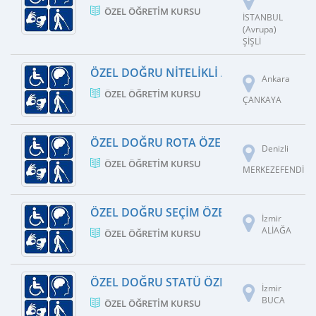
ÖZEL ÖĞRETIM KURSU
İSTANBUL
(Avrupa)
ŞİŞLİ
ÖZEL DOĞRU NITELIKLI ANLAŞILIR ÖZEL
Ankara
ÖZEL ÖĞRETIM KURSU
ÇANKAYA
ÖZEL DOĞRU ROTA ÖZEL ÖĞRETIM KURS
Denizli
ÖZEL ÖĞRETIM KURSU
MERKEZEFENDİ
ÖZEL DOĞRU SEÇIM ÖZEL ÖĞRETIM KUR
İzmir
ALİAĞA
ÖZEL ÖĞRETIM KURSU
ÖZEL DOĞRU STATÜ ÖZEL ÖĞRETIM KUR
İzmir
BUCA
ÖZEL ÖĞRETIM KURSU