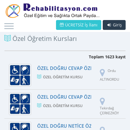
ÜCRETSİZ İş İlanı
Giriş
Özel Öğretim Kursları
Toplam 1623 kayıt
ÖZEL DOĞRU CEVAP ÖZEL ÖĞRETIM KUR
Ordu
ÖZEL ÖĞRETIM KURSU
ALTINORDU
ÖZEL DOĞRU CEVAP ÖZEL ÖĞRETIM KUR
ÖZEL ÖĞRETIM KURSU
Tekirdağ
ÇERKEZKÖY
ÖZEL DOĞRU NETICE ÖZEL ÖĞRETIM KU