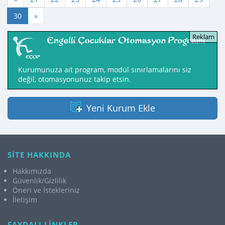
30
»
Kurumunuza ait program, modül sınırlamalarını siz
değil, otomasyonunuz takip etsin.
Yeni Kurum Ekle
SİTE HAKKINDA
Hakkımızda
Güvenlik/Gizlilik
Öneri ve İstekleriniz
İletişim
FAYDALI LİNKLER