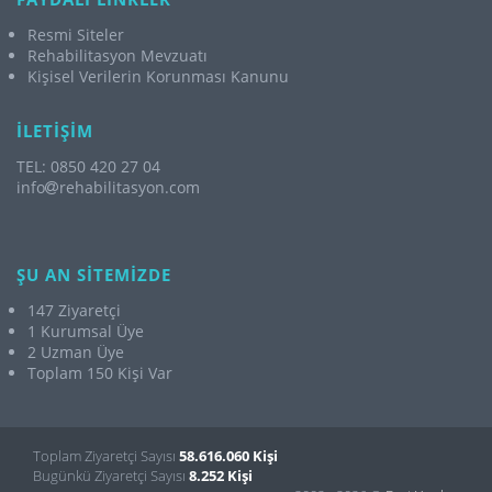
Resmi Siteler
Rehabilitasyon Mevzuatı
Kişisel Verilerin Korunması Kanunu
İLETİŞİM
TEL: 0850 420 27 04
info
rehabilitasyon.com
ŞU AN SİTEMİZDE
147 Ziyaretçi
1 Kurumsal Üye
2 Uzman Üye
Toplam 150 Kişi Var
Toplam Ziyaretçi Sayısı
58.616.060 Kişi
Bugünkü Ziyaretçi Sayısı
8.252 Kişi