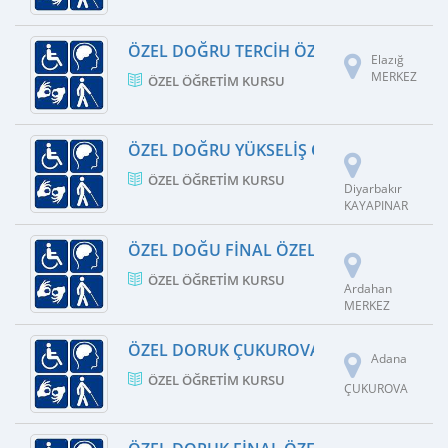
ÖZEL DOĞRU TERCIH ÖZEL ÖĞRETIM KU
Elazığ
MERKEZ
ÖZEL ÖĞRETIM KURSU
ÖZEL DOĞRU YÜKSELIŞ ÖZEL ÖĞRETIM K
ÖZEL ÖĞRETIM KURSU
Diyarbakır
KAYAPINAR
ÖZEL DOĞU FINAL ÖZEL ÖĞRETIM KURS
ÖZEL ÖĞRETIM KURSU
Ardahan
MERKEZ
ÖZEL DORUK ÇUKUROVA ÖZEL ÖĞRETIM
Adana
ÖZEL ÖĞRETIM KURSU
ÇUKUROVA