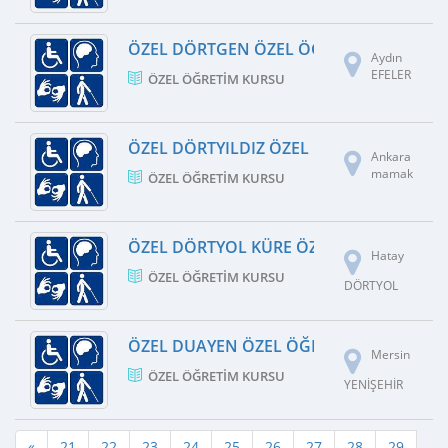
ÖZEL DÖRTGEN ÖZEL ÖĞRETIM KURSU
Aydın
EFELER
ÖZEL ÖĞRETIM KURSU
ÖZEL DÖRTYILDIZ ÖZEL EĞITIM VE REHA
Ankara
mamak
ÖZEL ÖĞRETIM KURSU
ÖZEL DÖRTYOL KÜRE ÖZEL ÖĞRETIM KU
Hatay
ÖZEL ÖĞRETIM KURSU
DÖRTYOL
ÖZEL DUAYEN ÖZEL ÖĞRETIM KURSU
Mersin
ÖZEL ÖĞRETIM KURSU
YENİŞEHİR
«
21
22
23
24
25
26
27
28
29