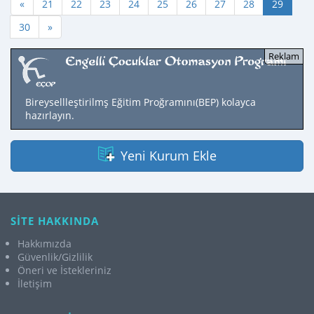
«
21
22
23
24
25
26
27
28
29
30
»
Bireysellleştirilmş Eğitim Proğramını(BEP) kolayca
hazırlayın.
Yeni Kurum Ekle
SİTE HAKKINDA
Hakkımızda
Güvenlik/Gizlilik
Öneri ve İstekleriniz
İletişim