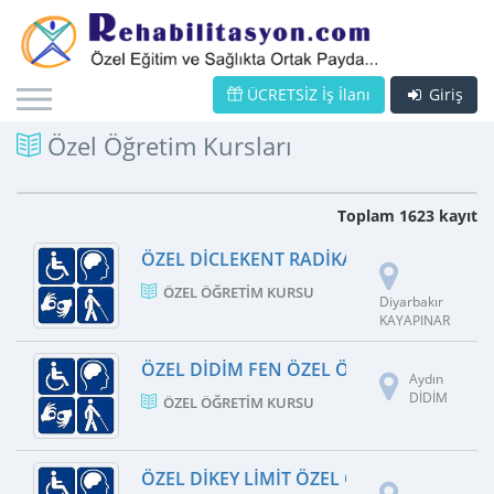
ÜCRETSİZ İş İlanı
Giriş
Özel Öğretim Kursları
Toplam 1623 kayıt
ÖZEL DICLEKENT RADIKAL ÖZEL ÖĞRETI
ÖZEL ÖĞRETIM KURSU
Diyarbakır
KAYAPINAR
ÖZEL DIDIM FEN ÖZEL ÖĞRETIM KURSU
Aydın
DİDİM
ÖZEL ÖĞRETIM KURSU
ÖZEL DIKEY LIMIT ÖZEL ÖĞRETIM KURSU