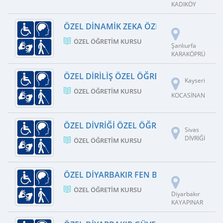
KADIKÖY
ÖZEL DINAMIK ZEKA ÖZEL ÖĞRETIM KUR
ÖZEL ÖĞRETIM KURSU
Şanlıurfa
KARAKÖPRÜ
ÖZEL DIRILIŞ ÖZEL ÖĞRETIM KURSU
Kayseri
ÖZEL ÖĞRETIM KURSU
KOCASİNAN
ÖZEL DIVRIĞI ÖZEL ÖĞRETIM KURSU
Sivas
DİVRİĞİ
ÖZEL ÖĞRETIM KURSU
ÖZEL DIYARBAKIR FEN BILIMLERI ÖZEL 
ÖZEL ÖĞRETIM KURSU
Diyarbakır
KAYAPINAR