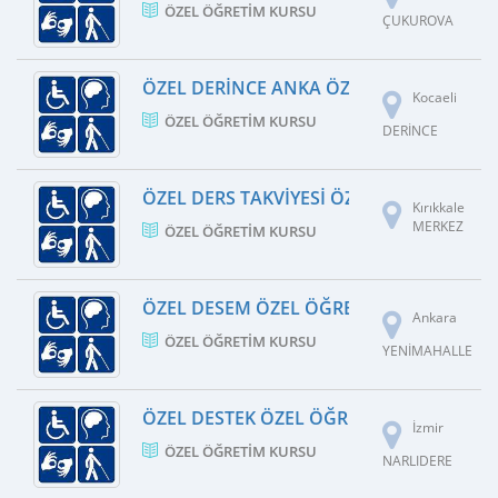
ÖZEL ÖĞRETIM KURSU
ÇUKUROVA
ÖZEL DERINCE ANKA ÖZEL ÖĞRETIM KU
Kocaeli
ÖZEL ÖĞRETIM KURSU
DERİNCE
ÖZEL DERS TAKVIYESI ÖZEL ÖĞRETIM KU
Kırıkkale
MERKEZ
ÖZEL ÖĞRETIM KURSU
ÖZEL DESEM ÖZEL ÖĞRETIM KURSU
Ankara
ÖZEL ÖĞRETIM KURSU
YENİMAHALLE
ÖZEL DESTEK ÖZEL ÖĞRETIM KURSU
İzmir
ÖZEL ÖĞRETIM KURSU
NARLIDERE