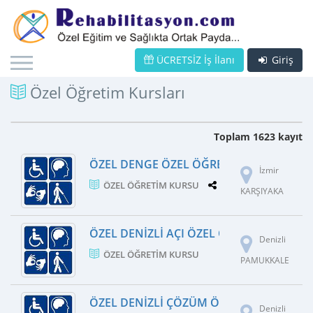
ÜCRETSİZ İş İlanı
Giriş
Özel Öğretim Kursları
Toplam 1623 kayıt
ÖZEL DENGE ÖZEL ÖĞRETIM KURSU
İzmir
ÖZEL ÖĞRETIM KURSU
1 ŞUBE
KARŞIYAKA
ÖZEL DENIZLI AÇI ÖZEL ÖĞRETIM KURSU
Denizli
ÖZEL ÖĞRETIM KURSU
PAMUKKALE
ÖZEL DENIZLI ÇÖZÜM ÖZEL ÖĞRETIM KU
Denizli