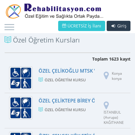
ÜCRETSİZ İş İlanı
Giriş
Özel Öğretim Kursları
Toplam 1623 kayıt
ÖZEL ÇELIKOĞLU MTSK VE PSIKO TEKNIK
Konya
konya
ÖZEL ÖĞRETIM KURSU
ÖZEL ÇELIKTEPE BIREY ÖZEL ÖĞRETIM K
ÖZEL ÖĞRETIM KURSU
İSTANBUL
(Avrupa)
KAĞITHANE