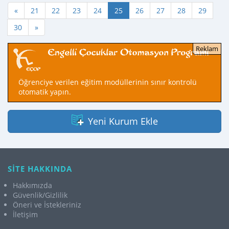
«
21
22
23
24
25
26
27
28
29
30
»
Öğrenciye verilen eğitim modüllerinin sınır kontrolü
otomatik yapın.
Yeni Kurum Ekle
SİTE HAKKINDA
Hakkımızda
Güvenlik/Gizlilik
Öneri ve İstekleriniz
İletişim