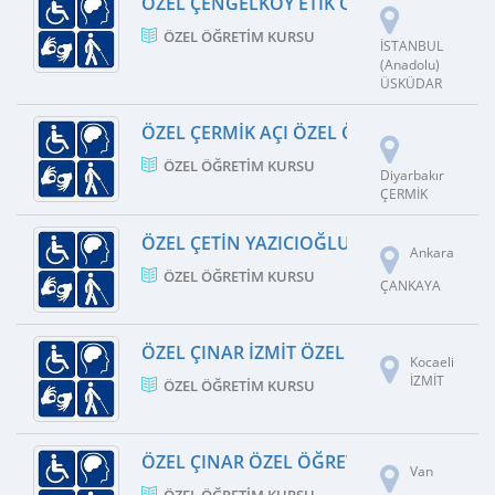
ÖZEL ÇENGELKÖY ETIK ÖZEL ÖĞRETIM K
ÖZEL ÖĞRETIM KURSU
İSTANBUL
(Anadolu)
ÜSKÜDAR
ÖZEL ÇERMIK AÇI ÖZEL ÖĞRETIM KURSU
ÖZEL ÖĞRETIM KURSU
Diyarbakır
ÇERMİK
ÖZEL ÇETIN YAZICIOĞLU ÖZEL ÖĞRETIM
Ankara
ÖZEL ÖĞRETIM KURSU
ÇANKAYA
ÖZEL ÇINAR İZMIT ÖZEL ÖĞRETIM KURSU
Kocaeli
İZMİT
ÖZEL ÖĞRETIM KURSU
ÖZEL ÇINAR ÖZEL ÖĞRETIM KURSU
Van