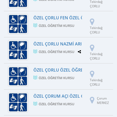
Tekirdağ
ÇORLU
ÖZEL ÇORLU FEN ÖZEL ÖĞRETIM KURSU
ÖZEL ÖĞRETIM KURSU
Tekirdağ
ÇORLU
ÖZEL ÇORLU NAZMI ARIKAN FEN BILIMLE
ÖZEL ÖĞRETIM KURSU
1 ŞUBE
Tekirdağ
ÇORLU
ÖZEL ÇORLU ÖZEL ÖĞRETIM KURSU
ÖZEL ÖĞRETIM KURSU
Tekirdağ
ÇORLU
ÖZEL ÇORUM AÇI ÖZEL ÖĞRETIM KURSU
Çorum
MERKEZ
ÖZEL ÖĞRETIM KURSU