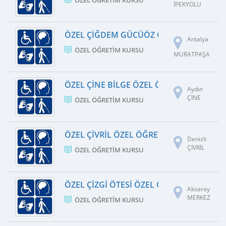
ÖZEL ÖĞRETIM KURSU
İPEKYOLU
ÖZEL ÇIĞDEM GÜCÜÖZ ÖZEL ÖĞRETIM K
Antalya
ÖZEL ÖĞRETIM KURSU
MURATPAŞA
ÖZEL ÇINE BILGE ÖZEL ÖĞRETIM KURSU
Aydın
ÇİNE
ÖZEL ÖĞRETIM KURSU
ÖZEL ÇIVRIL ÖZEL ÖĞRETIM KURSU
Denizli
ÇİVRİL
ÖZEL ÖĞRETIM KURSU
ÖZEL ÇIZGI ÖTESI ÖZEL ÖĞRETIM KURSU
Aksaray
MERKEZ
ÖZEL ÖĞRETIM KURSU