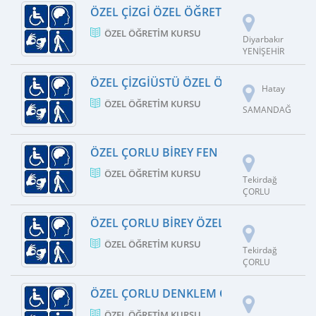
ÖZEL ÇIZGI ÖZEL ÖĞRETIM KURSU
ÖZEL ÖĞRETIM KURSU
Diyarbakır
YENİŞEHİR
ÖZEL ÇIZGIÜSTÜ ÖZEL ÖĞRETIM KURSU
Hatay
ÖZEL ÖĞRETIM KURSU
SAMANDAĞ
ÖZEL ÇORLU BIREY FEN ÖZEL ÖĞRETIM 
ÖZEL ÖĞRETIM KURSU
Tekirdağ
ÇORLU
ÖZEL ÇORLU BIREY ÖZEL ÖĞRETIM KURS
ÖZEL ÖĞRETIM KURSU
Tekirdağ
ÇORLU
ÖZEL ÇORLU DENKLEM ÖZEL ÖĞRETIM K
ÖZEL ÖĞRETIM KURSU