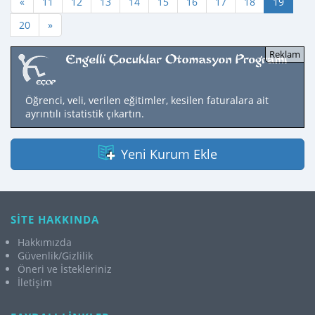
«
11
12
13
14
15
16
17
18
19
20
»
Öğrenci, veli, verilen eğitimler, kesilen faturalara ait
ayrıntılı istatistik çıkartın.
Yeni Kurum Ekle
SİTE HAKKINDA
Hakkımızda
Güvenlik/Gizlilik
Öneri ve İstekleriniz
İletişim