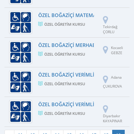
ÖZEL BOĞAZIÇI MATEMATIK ÖZEL ÖĞRE
ÖZEL ÖĞRETIM KURSU
Tekirdağ
ÇORLU
ÖZEL BOĞAZIÇI MERHABA ÖZEL ÖĞRETI
Kocaeli
GEBZE
ÖZEL ÖĞRETIM KURSU
ÖZEL BOĞAZIÇI VERIMLI İNSAN PROGRA
Adana
ÖZEL ÖĞRETIM KURSU
ÇUKUROVA
ÖZEL BOĞAZIÇI VERIMLI İNSAN PROGRA
ÖZEL ÖĞRETIM KURSU
Diyarbakır
KAYAPINAR