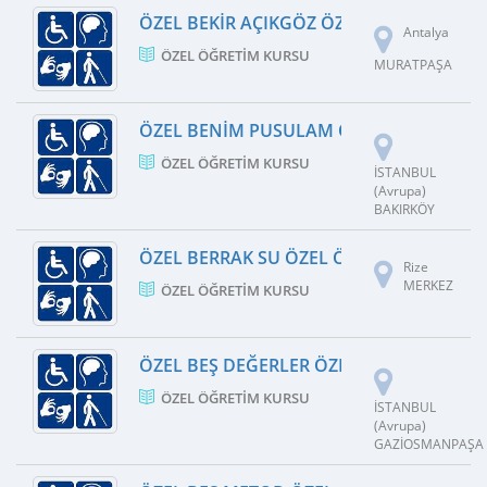
ÖZEL BEKIR AÇIKGÖZ ÖZEL ÖĞRETIM KU
Antalya
ÖZEL ÖĞRETIM KURSU
MURATPAŞA
ÖZEL BENIM PUSULAM ÖZEL ÖĞRETIM K
ÖZEL ÖĞRETIM KURSU
İSTANBUL
(Avrupa)
BAKIRKÖY
ÖZEL BERRAK SU ÖZEL ÖĞRETIM KURSU
Rize
MERKEZ
ÖZEL ÖĞRETIM KURSU
ÖZEL BEŞ DEĞERLER ÖZEL ÖĞRETIM KUR
ÖZEL ÖĞRETIM KURSU
İSTANBUL
(Avrupa)
GAZİOSMANPAŞA