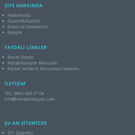
SİTE HAKKINDA
Hakkımızda
Güvenlik/Gizlilik
Öneri ve İstekleriniz
İletişim
FAYDALI LİNKLER
Resmi Siteler
Rehabilitasyon Mevzuatı
Kişisel Verilerin Korunması Kanunu
İLETİŞİM
TEL: 0850 420 27 04
info
rehabilitasyon.com
ŞU AN SİTEMİZDE
371 Ziyaretçi