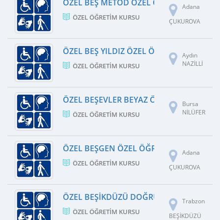
ÖZEL BEŞ METOD ÖZEL ÖĞRETIM KURSU
Adana
ÖZEL ÖĞRETIM KURSU
ÇUKUROVA
ÖZEL BEŞ YILDIZ ÖZEL ÖĞRETIM KURSU
Aydın
NAZİLLİ
ÖZEL ÖĞRETIM KURSU
ÖZEL BEŞEVLER BEYAZ ÖZEL ÖĞRETIM K
Bursa
NİLÜFER
ÖZEL ÖĞRETIM KURSU
ÖZEL BEŞGEN ÖZEL ÖĞRETIM KURSU
Adana
ÖZEL ÖĞRETIM KURSU
ÇUKUROVA
ÖZEL BEŞIKDÜZÜ DOĞRU CEVAP ÖZEL Ö
Trabzon
ÖZEL ÖĞRETIM KURSU
BEŞİKDÜZÜ