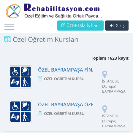
ÜCRETSİZ İş İlanı
Giriş
Özel Öğretim Kursları
Toplam 1623 kayıt
ÖZEL BAYRAMPAŞA FINAL ÖZEL ÖĞRETI
ÖZEL ÖĞRETIM KURSU
İSTANBUL
(Avrupa)
BAYRAMPAŞA
ÖZEL BAYRAMPAŞA ÖZEL ÖĞRETIM KUR
ÖZEL ÖĞRETIM KURSU
İSTANBUL
(Avrupa)
BAYRAMPAŞA