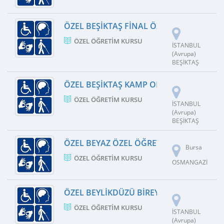
ÖZEL BEŞIKTAŞ FINAL ÖZEL ÖĞRETIM KU
ÖZEL ÖĞRETIM KURSU
İSTANBUL
(Avrupa)
BEŞİKTAŞ
ÖZEL BEŞIKTAŞ KAMP ODAKLI ÇALIŞMA 
ÖZEL ÖĞRETIM KURSU
İSTANBUL
(Avrupa)
BEŞİKTAŞ
ÖZEL BEYAZ ÖZEL ÖĞRETIM KURSU
Bursa
ÖZEL ÖĞRETIM KURSU
OSMANGAZİ
ÖZEL BEYLIKDÜZÜ BIREY ÖZEL ÖĞRETIM
ÖZEL ÖĞRETIM KURSU
İSTANBUL
(Avrupa)