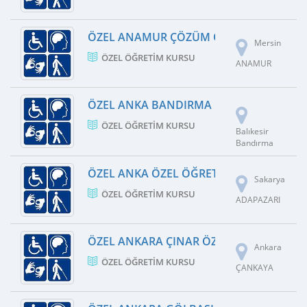
ÖZEL ANAMUR ÇÖZÜM ÖZEL ÖĞRETIM K
Mersin
ÖZEL ÖĞRETIM KURSU
ANAMUR
ÖZEL ANKA BANDIRMA ÖZEL EĞITIM VE 
ÖZEL ÖĞRETIM KURSU
Balıkesir
Bandırma
ÖZEL ANKA ÖZEL ÖĞRETIM KURSU
Sakarya
ÖZEL ÖĞRETIM KURSU
ADAPAZARI
ÖZEL ANKARA ÇINAR ÖZEL ÖĞRETIM KU
Ankara
ÖZEL ÖĞRETIM KURSU
ÇANKAYA