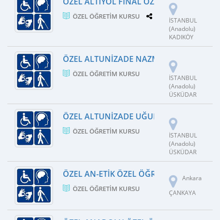
ÖZEL ALTIYOL FINAL ÖZEL ÖĞRETIM KUR
ÖZEL ÖĞRETIM KURSU
1 ŞUBE
İSTANBUL
(Anadolu)
KADIKÖY
ÖZEL ALTUNIZADE NAZMI ARIKAN FEN B
ÖZEL ÖĞRETIM KURSU
İSTANBUL
(Anadolu)
ÜSKÜDAR
ÖZEL ALTUNIZADE UĞURLU FEN BILIMLE
ÖZEL ÖĞRETIM KURSU
İSTANBUL
(Anadolu)
ÜSKÜDAR
ÖZEL AN-ETIK ÖZEL ÖĞRETIM KURSU
Ankara
ÖZEL ÖĞRETIM KURSU
ÇANKAYA