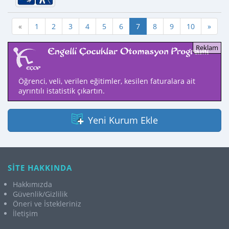
«
1
2
3
4
5
6
7
8
9
10
»
Öğrenci, veli, verilen eğitimler, kesilen faturalara ait
ayrıntılı istatistik çıkartın.
Yeni Kurum Ekle
SİTE HAKKINDA
Hakkımızda
Güvenlik/Gizlilik
Öneri ve İstekleriniz
İletişim