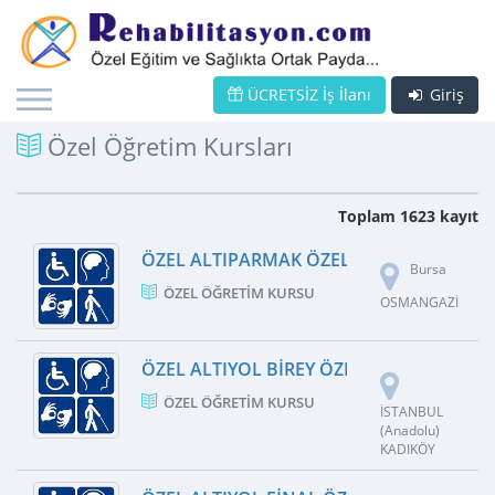
ÜCRETSİZ İş İlanı
Giriş
Özel Öğretim Kursları
Toplam 1623 kayıt
ÖZEL ALTIPARMAK ÖZEL ÖĞRETIM KURS
Bursa
ÖZEL ÖĞRETIM KURSU
OSMANGAZİ
ÖZEL ALTIYOL BIREY ÖZEL ÖĞRETIM KUR
ÖZEL ÖĞRETIM KURSU
İSTANBUL
(Anadolu)
KADIKÖY