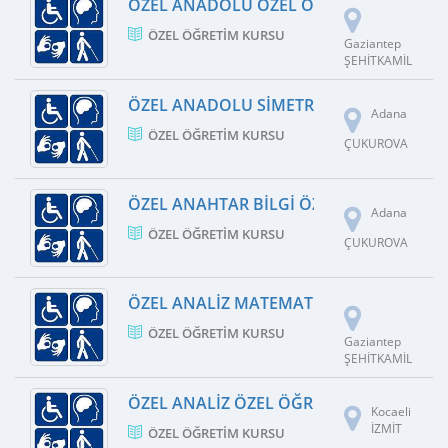
ÖZEL ANADOLU ÖZEL ÖĞRETIM KURSU
ÖZEL ÖĞRETIM KURSU
Gaziantep
ŞEHİTKAMİL
ÖZEL ANADOLU SIMETRI ÖZEL ÖĞRETIM
Adana
ÖZEL ÖĞRETIM KURSU
ÇUKUROVA
ÖZEL ANAHTAR BILGI ÖZEL ÖĞRETIM KU
Adana
ÖZEL ÖĞRETIM KURSU
ÇUKUROVA
ÖZEL ANALIZ MATEMATIK ÖZEL ÖĞRETI
ÖZEL ÖĞRETIM KURSU
Gaziantep
ŞEHİTKAMİL
ÖZEL ANALIZ ÖZEL ÖĞRETIM KURSU
Kocaeli
İZMİT
ÖZEL ÖĞRETIM KURSU