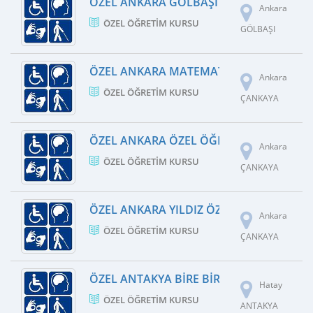
ÖZEL ANKARA GÖLBAŞI SINAV MOGAN Ö
Ankara
ÖZEL ÖĞRETIM KURSU
GÖLBAŞI
ÖZEL ANKARA MATEMATIK VE FEN BILIM
Ankara
ÖZEL ÖĞRETIM KURSU
ÇANKAYA
ÖZEL ANKARA ÖZEL ÖĞRETIM KURSU
Ankara
ÖZEL ÖĞRETIM KURSU
ÇANKAYA
ÖZEL ANKARA YILDIZ ÖZEL ÖĞRETIM KU
Ankara
ÖZEL ÖĞRETIM KURSU
ÇANKAYA
ÖZEL ANTAKYA BIRE BIR ÖZEL ÖĞRETIM 
Hatay
ÖZEL ÖĞRETIM KURSU
ANTAKYA