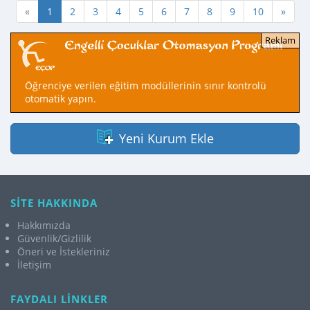
«
1
2
3
4
5
6
7
8
9
10
»
Öğrenciye verilen eğitim modüllerinin sınır kontrolü
otomatik yapın.
Yeni Kurum Ekle
SİTE HAKKINDA
Hakkımızda
Güvenlik/Gizlilik
Öneri ve İstekleriniz
İletişim
FAYDALI LİNKLER