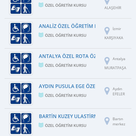
ÖZEL ÖĞRETIM KURSU
ALAŞEHİR
ANALIZ ÖZEL ÖĞRETIM KURSU
İzmir
ÖZEL ÖĞRETIM KURSU
KARŞIYAKA
ANTALYA ÖZEL ROTA ÖZEL ÖĞRETIM KU
Antalya
ÖZEL ÖĞRETIM KURSU
MURATPAŞA
AYDIN PUSULA EGE ÖZEL ÖĞRETIM KURS
Aydın
EFELER
ÖZEL ÖĞRETIM KURSU
BARTIN KUZEY ULASTIRMA HIZMETLERI M
Bartın
merkez
ÖZEL ÖĞRETIM KURSU