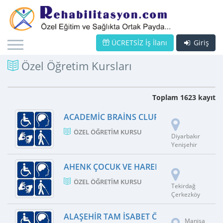
ÜCRETSİZ İş İlanı
Giriş
Özel Öğretim Kursları
Toplam 1623 kayıt
ACADEMIC BRAINS CLUP EĞITIM VE DAN
ÖZEL ÖĞRETIM KURSU
Diyarbakır
Yenişehir
AHENK ÇOCUK VE HAREKET AKADEMISI
ÖZEL ÖĞRETIM KURSU
Tekirdağ
Çerkezköy
ALAŞEHIR TAM İSABET ÖZEL ÖĞRETIM K
Manisa