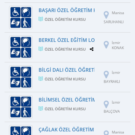
BAŞARI ÖZEL ÖĞRETIM KURSU
Manisa
ÖZEL ÖĞRETIM KURSU
SARUHANLI
BERKEL ÖZEL EĞITIM LOJISTIK DANIŞMAN
İzmir
KONAK
ÖZEL ÖĞRETIM KURSU
1 ŞUBE
BILGI DALI ÖZEL ÖĞRETIM KURSU
İzmir
ÖZEL ÖĞRETIM KURSU
BAYRAKLI
BILIMSEL ÖZEL ÖĞRETIM KURSU
İzmir
ÖZEL ÖĞRETIM KURSU
BALÇOVA
ÇAĞLAK ÖZEL ÖĞRETIM KURSU
Manisa