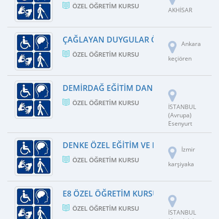
ÖZEL ÖĞRETIM KURSU
AKHİSAR
ÇAĞLAYAN DUYGULAR ÖZEL EĞITIM VE R
Ankara
ÖZEL ÖĞRETIM KURSU
keçiören
DEMIRDAĞ EĞITIM DANIŞMANLIK
ÖZEL ÖĞRETIM KURSU
İSTANBUL
(Avrupa)
Esenyurt
DENKE ÖZEL EĞITIM VE REHABILITASYO
İzmir
ÖZEL ÖĞRETIM KURSU
karşiyaka
E8 ÖZEL ÖĞRETIM KURSU
ÖZEL ÖĞRETIM KURSU
İSTANBUL