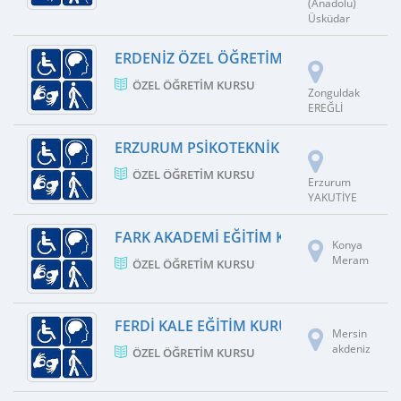
(Anadolu)
Üsküdar
ERDENIZ ÖZEL ÖĞRETIM KURSU
ÖZEL ÖĞRETIM KURSU
Zonguldak
EREĞLİ
ERZURUM PSIKOTEKNIK DEĞERLENDIRME
ÖZEL ÖĞRETIM KURSU
Erzurum
YAKUTİYE
FARK AKADEMI EĞITIM KURUMLARI
Konya
Meram
ÖZEL ÖĞRETIM KURSU
FERDI KALE EĞITIM KURUMLARI
Mersin
akdeniz
ÖZEL ÖĞRETIM KURSU