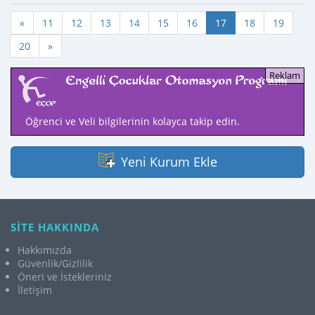
«
11
12
13
14
15
16
17
18
19
20
»
Öğrenci ve Veli bilgilerinin kolayca takip edin.
Yeni Kurum Ekle
SİTE HAKKINDA
Hakkımızda
Güvenlik/Gizlilik
Öneri ve İstekleriniz
İletişim