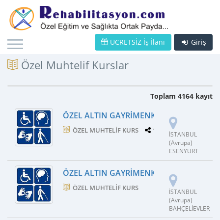
ÜCRETSİZ İş İlanı
Giriş
Özel Muhtelif Kurslar
Toplam 4164 kayıt
ÖZEL ALTIN GAYRIMENKUL VE DANIŞMA
ÖZEL MUHTELIF KURS
1 ŞUBE
İSTANBUL
(Avrupa)
ESENYURT
ÖZEL ALTIN GAYRIMENKÜL EMLAK VE D
ÖZEL MUHTELIF KURS
İSTANBUL
(Avrupa)
BAHÇELİEVLER