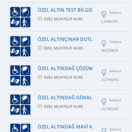
ÖZEL ALTIN TEST BILGISAYAR KURSU
Ankara
ÖZEL MUHTELIF KURS
ÇANKAYA
ÖZEL ALTINÇINAR DUTLUK KIŞISEL GELI
Ankara
ÖZEL MUHTELIF KURS
KEÇİÖREN
ÖZEL ALTINDAĞ ÇÖZÜM KIŞISEL GELIŞIM
Ankara
ÖZEL MUHTELIF KURS
ALTINDAĞ
ÖZEL ALTINDAĞ GÖKALP İŞ MAKINELERI
Ankara
ÖZEL MUHTELIF KURS
ALTINDAĞ
ÖZEL ALTINDAĞ MAVI KIŞISEL GELIŞIM 
Ankara