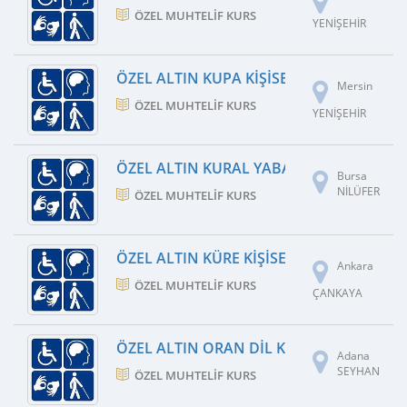
ÖZEL MUHTELIF KURS
YENİŞEHİR
ÖZEL ALTIN KUPA KIŞISEL GELIŞIM KURS
Mersin
ÖZEL MUHTELIF KURS
YENİŞEHİR
ÖZEL ALTIN KURAL YABANCI DIL KURSU
Bursa
NİLÜFER
ÖZEL MUHTELIF KURS
ÖZEL ALTIN KÜRE KIŞISEL GELIŞIM KURS
Ankara
ÖZEL MUHTELIF KURS
ÇANKAYA
ÖZEL ALTIN ORAN DIL KURSU
Adana
SEYHAN
ÖZEL MUHTELIF KURS