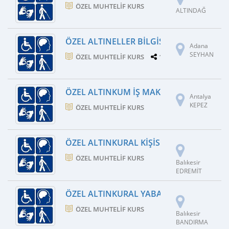
ÖZEL MUHTELIF KURS
ALTINDAĞ
ÖZEL ALTINELLER BILGISAYAR AÇIKÖĞRE
Adana
SEYHAN
ÖZEL MUHTELIF KURS
1 ŞUBE
ÖZEL ALTINKUM İŞ MAKINESI OPERATÖR
Antalya
KEPEZ
ÖZEL MUHTELIF KURS
ÖZEL ALTINKURAL KIŞISEL GELIŞIM KURS
ÖZEL MUHTELIF KURS
Balıkesir
EDREMİT
ÖZEL ALTINKURAL YABANCI DIL KURSU
ÖZEL MUHTELIF KURS
Balıkesir
BANDIRMA