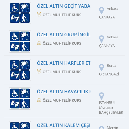
ÖZEL ALTIN GEÇIT YABANCI DIL KURSU
Ankara
ÖZEL MUHTELIF KURS
ÇANKAYA
ÖZEL ALTIN GRUP İNGILIZCE VE MESLEK
Ankara
ÖZEL MUHTELIF KURS
ÇANKAYA
ÖZEL ALTIN HARFLER ETKIN HIZLI OKUM
Bursa
ÖZEL MUHTELIF KURS
ORHANGAZİ
ÖZEL ALTIN HAVACILIK EĞITIM KURSU
ÖZEL MUHTELIF KURS
İSTANBUL
(Avrupa)
BAHÇELİEVLER
ÖZEL ALTIN KALEM ÇEŞITLI KURSU
Mersin