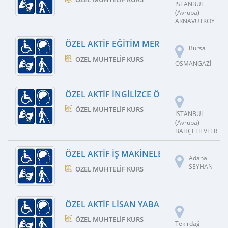
İSTANBUL
(Avrupa)
ARNAVUTKÖY
ÖZEL AKTIF EĞITIM MERKEZI YABANCI DI
Bursa
ÖZEL MUHTELIF KURS
OSMANGAZİ
ÖZEL AKTIF İNGILIZCE ÖĞRENIM DIL KUR
ÖZEL MUHTELIF KURS
İSTANBUL
(Avrupa)
BAHÇELİEVLER
ÖZEL AKTIF İŞ MAKINELERI OPERATÖRLÜ
Adana
SEYHAN
ÖZEL MUHTELIF KURS
ÖZEL AKTIF LISAN YABANCI DIL KURSU
ÖZEL MUHTELIF KURS
Tekirdağ