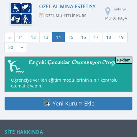
ÖZEL AL MINA ESTETISYENLIK KURSU
Antalya
ÖZEL MUHTELIF KURS
MURATPAŞA
«
11
12
13
14
15
16
17
18
19
20
»
Öğrenciye verilen eğitim modüllerinin sınır kontrolü
otomatik yapın.
Yeni Kurum Ekle
SİTE HAKKINDA