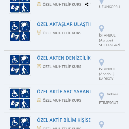
ÖZEL MUHTELIF KURS
1 ŞUBE
UZUNKÖPRÜ
ÖZEL AKTAŞLAR ULAŞTIRMA HIZMETLERI 
ÖZEL MUHTELIF KURS
İSTANBUL
(Avrupa)
SULTANGAZİ
ÖZEL AKTEN DENIZCILIK EĞITIM KURSU
ÖZEL MUHTELIF KURS
İSTANBUL
(Anadolu)
KADIKÖY
ÖZEL AKTIF ABC YABANCI DIL KURSU
Ankara
ÖZEL MUHTELIF KURS
ETİMESGUT
ÖZEL AKTIF BILIM KIŞISEL GELIŞIM KURS
ÖZEL MUHTELIF KURS