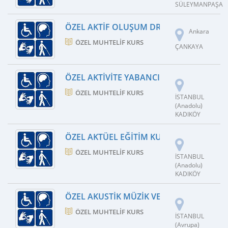
SÜLEYMANPAŞA
ÖZEL AKTIF OLUŞUM DRAMA KURSU
Ankara
ÖZEL MUHTELIF KURS
ÇANKAYA
ÖZEL AKTIVITE YABANCI DIL KURSU
ÖZEL MUHTELIF KURS
İSTANBUL
(Anadolu)
KADIKÖY
ÖZEL AKTÜEL EĞITIM KURSU
ÖZEL MUHTELIF KURS
İSTANBUL
(Anadolu)
KADIKÖY
ÖZEL AKUSTIK MÜZIK VE DANS SANAT K
ÖZEL MUHTELIF KURS
İSTANBUL
(Avrupa)