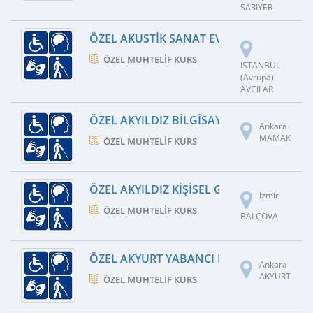
SARIYER
ÖZEL AKUSTIK SANAT EVI MÜZIK KURSU
ÖZEL MUHTELIF KURS
İSTANBUL
(Avrupa)
AVCILAR
ÖZEL AKYILDIZ BILGISAYAR KURSU
Ankara
MAMAK
ÖZEL MUHTELIF KURS
ÖZEL AKYILDIZ KIŞISEL GELIŞIM KURSU
İzmir
ÖZEL MUHTELIF KURS
BALÇOVA
ÖZEL AKYURT YABANCI DIL VE MESLEK K
Ankara
AKYURT
ÖZEL MUHTELIF KURS