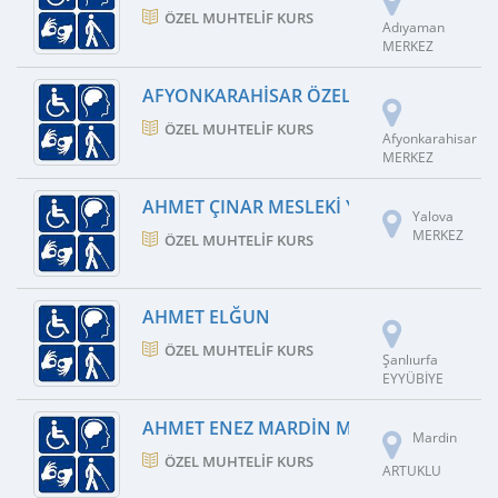
ÖZEL MUHTELIF KURS
Adıyaman
MERKEZ
AFYONKARAHISAR ÖZEL EĞITIM HIZMETLER
ÖZEL MUHTELIF KURS
Afyonkarahisar
MERKEZ
AHMET ÇINAR MESLEKI YETERLILIK EĞITI
Yalova
MERKEZ
ÖZEL MUHTELIF KURS
AHMET ELĞUN
ÖZEL MUHTELIF KURS
Şanlıurfa
EYYÜBİYE
AHMET ENEZ MARDIN MESLEKI YETERLILI
Mardin
ÖZEL MUHTELIF KURS
ARTUKLU