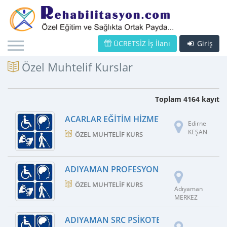
ÜCRETSİZ İş İlanı
Giriş
Özel Muhtelif Kurslar
Toplam 4164 kayıt
ACARLAR EĞITIM HIZMETLERI OTOMOTIV E
Edirne
KEŞAN
ÖZEL MUHTELIF KURS
ADIYAMAN PROFESYONEL PSIKOTEKNIK ÖZE
ÖZEL MUHTELIF KURS
Adıyaman
MERKEZ
ADIYAMAN SRC PSIKOTEKNIK DANIŞMANLI