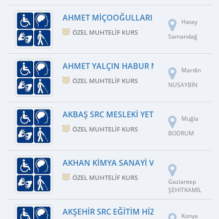
AHMET MIÇOOĞULLARI YABANCI DIL KU
Hatay
ÖZEL MUHTELIF KURS
Samandağ
AHMET YALÇIN HABUR MESLEKI YETERLILI
Mardin
ÖZEL MUHTELIF KURS
NUSAYBİN
AKBAŞ SRC MESLEKI YETERLILIK EĞITIM 
Muğla
ÖZEL MUHTELIF KURS
BODRUM
AKHAN KIMYA SANAYI VE TIC.LIMITED ŞTI
ÖZEL MUHTELIF KURS
Gaziantep
ŞEHİTKAMİL
AKŞEHIR SRC EĞITIM HIZMETLERI SANAYI T
Konya