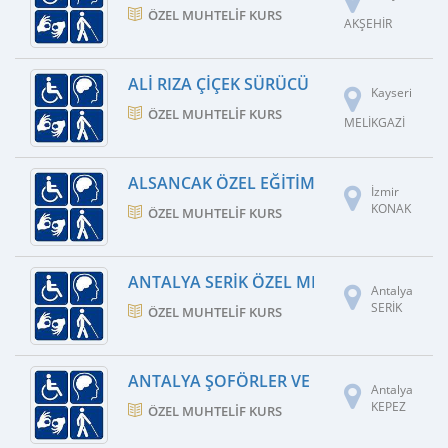
ÖZEL MUHTELIF KURS
AKŞEHİR
ALI RIZA ÇIÇEK SÜRÜCÜ KURSU İNŞAAT TU
Kayseri
ÖZEL MUHTELIF KURS
MELİKGAZİ
ALSANCAK ÖZEL EĞITIM VE REHABILITA
İzmir
KONAK
ÖZEL MUHTELIF KURS
ANTALYA SERIK ÖZEL MESLEKI EĞITIM TIC.
Antalya
SERİK
ÖZEL MUHTELIF KURS
ANTALYA ŞOFÖRLER VE OTOMOBILCILER
Antalya
KEPEZ
ÖZEL MUHTELIF KURS