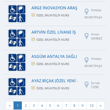
ARGE İNOVASYON ARAŞTIRMA GELIŞTIRME E
Antalya
ÖZEL MUHTELIF KURS
MURATPAŞA
ARTVIN ÖZEL LIVANE İŞ MAKINELERI O
Artvin
MERKEZ
ÖZEL MUHTELIF KURS
ASGÜM ANTALYA SAĞLIK GÜV.MRK.ORTAK İ
Antalya
ÖZEL MUHTELIF KURS
MURATPAŞA
AYAZ BIÇAK (ÖZEL YENI FIRAT SÜRÜCÜ KU
Şırnak
CİZRE
ÖZEL MUHTELIF KURS
«
1
2
3
4
5
6
7
8
9
10
»